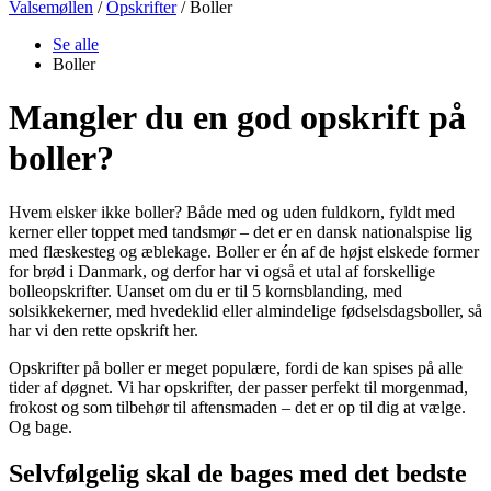
Valsemøllen
/
Opskrifter
/
Boller
Se alle
Boller
Mangler du en god opskrift på
boller?
Hvem elsker ikke boller? Både med og uden fuldkorn, fyldt med
kerner eller toppet med tandsmør – det er en dansk nationalspise lig
med flæskesteg og æblekage. Boller er én af de højst elskede former
for brød i Danmark, og derfor har vi også et utal af forskellige
bolleopskrifter. Uanset om du er til 5 kornsblanding, med
solsikkekerner, med hvedeklid eller almindelige fødselsdagsboller, så
har vi den rette opskrift her.
Opskrifter på boller er meget populære, fordi de kan spises på alle
tider af døgnet. Vi har opskrifter, der passer perfekt til morgenmad,
frokost og som tilbehør til aftensmaden – det er op til dig at vælge.
Og bage.
Selvfølgelig skal de bages med det bedste