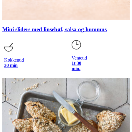
Mini sliders med linsebøf, salsa og hummus
Ventetid
Køkkentid
1t 30
30 min
min.