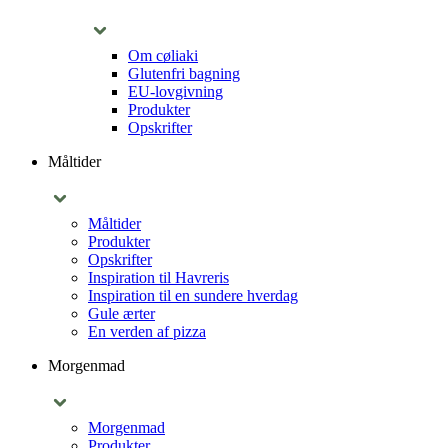
Om cøliaki
Glutenfri bagning
EU-lovgivning
Produkter
Opskrifter
Måltider
Måltider
Produkter
Opskrifter
Inspiration til Havreris
Inspiration til en sundere hverdag
Gule ærter
En verden af pizza
Morgenmad
Morgenmad
Produkter