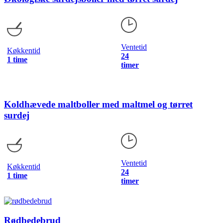
Ventetid
Køkkentid
24
1 time
timer
Koldhævede maltboller med maltmel og tørret
surdej
Ventetid
Køkkentid
24
1 time
timer
Rødbedebrud