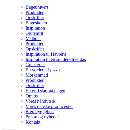
Bageunivers
Produkter
Opskrifter
Bageskolen
Inspiration
Glutenfrit
Måltider
Produkter
Opskrifter
Inspiration til Havreris
Inspiration til en sundere hverdag
Gule ærter
En verden af pizza
Morgenmad
Produkter
Opskrifter
En god start på dagen
Om os
Vores håndværk
Vores danske producenter
Bæredygtighed
Presse og nyheder
Kontakt