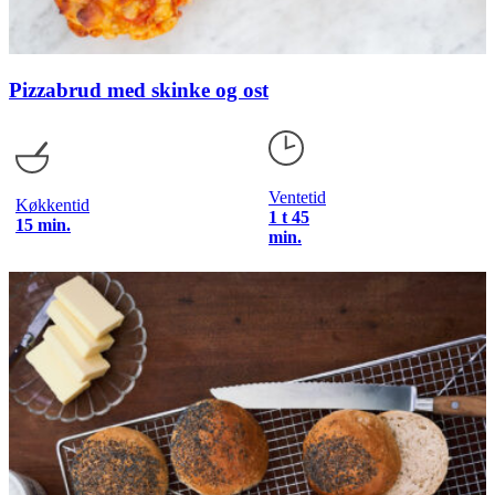
Pizzabrud med skinke og ost
Ventetid
Køkkentid
1 t 45
15 min.
min.