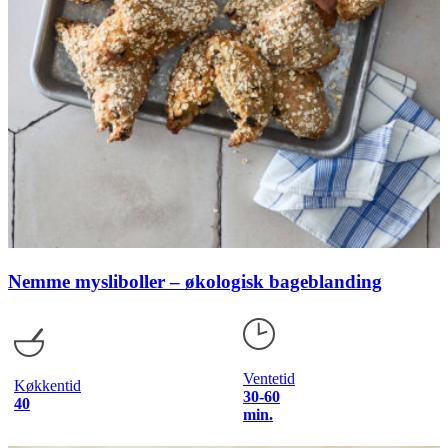
Nemme mysliboller – økologisk bageblanding
Ventetid
Køkkentid
30-60
40
min.