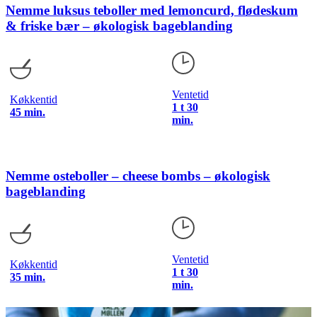
Nemme luksus teboller med lemoncurd, flødeskum
& friske bær – økologisk bageblanding
Ventetid
Køkkentid
1 t 30
45 min.
min.
Nemme osteboller – cheese bombs – økologisk
bageblanding
Ventetid
Køkkentid
1 t 30
35 min.
min.