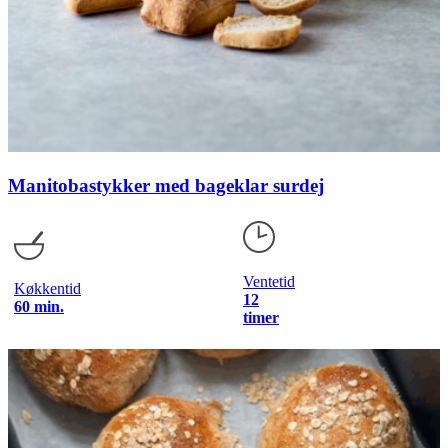
Manitobastykker med bageklar surdej
Ventetid
Køkkentid
12
60 min.
timer