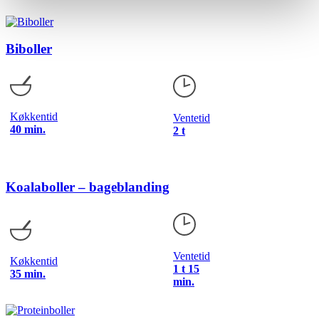
Biboller
Køkkentid
Ventetid
40 min.
2 t
Koalaboller – bageblanding
Ventetid
Køkkentid
1 t 15
35 min.
min.