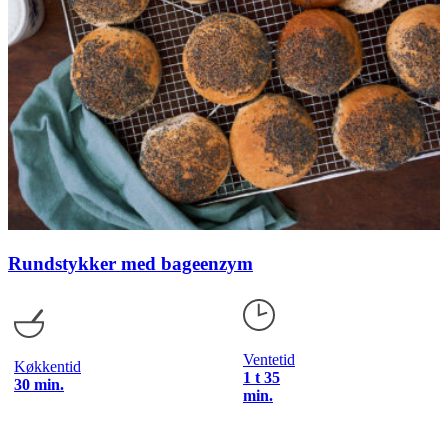
Rundstykker med bageenzym
Ventetid
Køkkentid
1 t 35
30 min.
min.