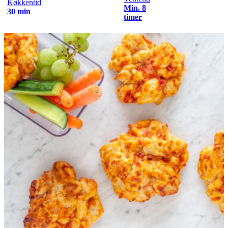
Køkkentid
Min. 8
30 min
timer