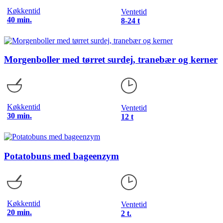
Køkkentid
Ventetid
40 min.
8-24 t
Morgenboller med tørret surdej, tranebær og kerner
Køkkentid
Ventetid
30 min.
12 t
Potatobuns med bageenzym
Køkkentid
Ventetid
20 min.
2 t.