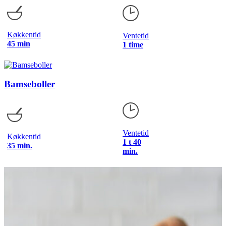
Køkkentid
Ventetid
45 min
1 time
Bamseboller
Ventetid
Køkkentid
1 t 40
35 min.
min.