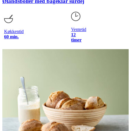
Ølandsboller med bageklar surdej
Ventetid
Køkkentid
12
60 min.
timer