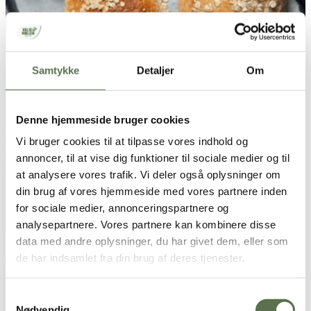
Samtykke
Detaljer
Om
Denne hjemmeside bruger cookies
Vi bruger cookies til at tilpasse vores indhold og
annoncer, til at vise dig funktioner til sociale medier og til
at analysere vores trafik. Vi deler også oplysninger om
din brug af vores hjemmeside med vores partnere inden
for sociale medier, annonceringspartnere og
analysepartnere. Vores partnere kan kombinere disse
data med andre oplysninger, du har givet dem, eller som
Fuldkornsboller i airfryer – bageblanding
de har indsamlet fra din brug af deres tjenester.
Samtykkevalg
Nødvendig