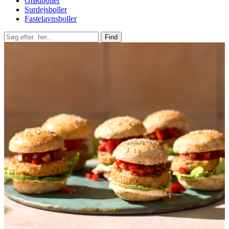
Grødboller
Surdejsboller
Fastelavnsboller
Find