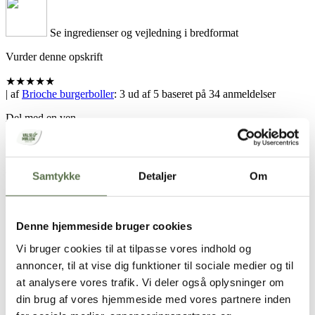
Se ingredienser og vejledning i bredformat
Vurder denne opskrift
★
★
★
★
★
| af
Brioche burgerboller
:
3
ud af
5
baseret på
34
anmeldelser
Del med en ven
Samtykke
Detaljer
Om
Din browser understøtter ikke denne funktion
Denne hjemmeside bruger cookies
Opskrift
Vi bruger cookies til at tilpasse vores indhold og
annoncer, til at vise dig funktioner til sociale medier og til
12-15 burgerboller
at analysere vores trafik. Vi deler også oplysninger om
50 g gær
din brug af vores hjemmeside med vores partnere inden
1½ dl. lunken mælk