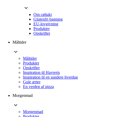
Om cøliaki
Glutenfri bagning
EU-lovgivning
Produkter
Opskrifter
Måltider
Måltider
Produkter
Opskrifter
Inspiration til Havreris
Inspiration til en sundere hverdag
Gule ærter
En verden af pizza
Morgenmad
Morgenmad
Produkter