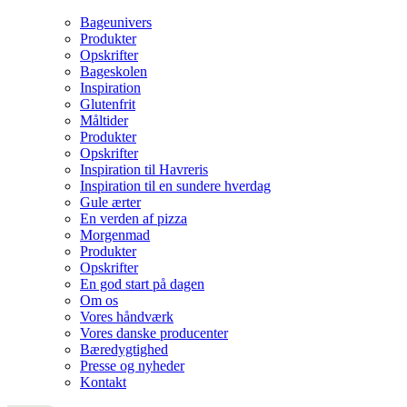
Bageunivers
Produkter
Opskrifter
Bageskolen
Inspiration
Glutenfrit
Måltider
Produkter
Opskrifter
Inspiration til Havreris
Inspiration til en sundere hverdag
Gule ærter
En verden af pizza
Morgenmad
Produkter
Opskrifter
En god start på dagen
Om os
Vores håndværk
Vores danske producenter
Bæredygtighed
Presse og nyheder
Kontakt