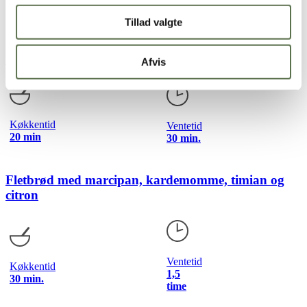
forvarmet ovn ved 220°C (200°C i varmluftsovn) i ca. 10-14
minutter, eller til bollerne er gyldne.
Tillad valgte
Lad bollerne køle af på en rist.
Citronmåne
Afvis
Køkkentid
Ventetid
20 min
30 min.
Fletbrød med marcipan, kardemomme, timian og
citron
Ventetid
Køkkentid
1,5
30 min.
time