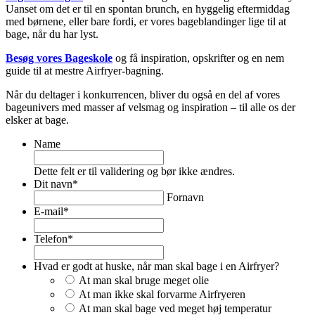
Uanset om det er til en spontan brunch, en hyggelig eftermiddag
med børnene, eller bare fordi, er vores bageblandinger lige til at
bage, når du har lyst.
Besøg vores Bageskole
og få inspiration, opskrifter og en nem
guide til at mestre Airfryer-bagning.
Når du deltager i konkurrencen, bliver du også en del af vores
bageunivers med masser af velsmag og inspiration – til alle os der
elsker at bage.
Name
Dette felt er til validering og bør ikke ændres.
Dit navn
*
Fornavn
E-mail
*
Telefon
*
Hvad er godt at huske, når man skal bage i en Airfryer?
At man skal bruge meget olie
At man ikke skal forvarme Airfryeren
At man skal bage ved meget høj temperatur