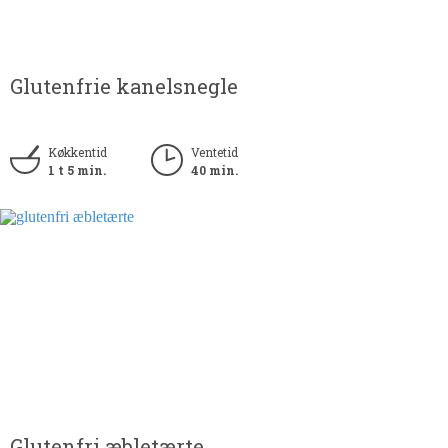
Glutenfrie kanelsnegle
Køkkentid
Ventetid
1 t 5 min.
40 min.
Glutenfri æbletærte