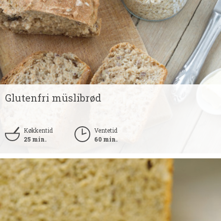
Glutenfri müslibrød
Køkkentid
Ventetid
25 min.
60 min.