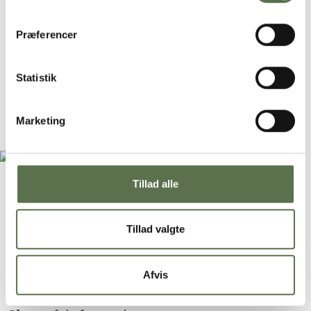
Præferencer
Stenalderbrød
Statistik
Køkkentid
Ventetid
Marketing
15 min.
1 time
Tillad alle
Tillad valgte
Afvis