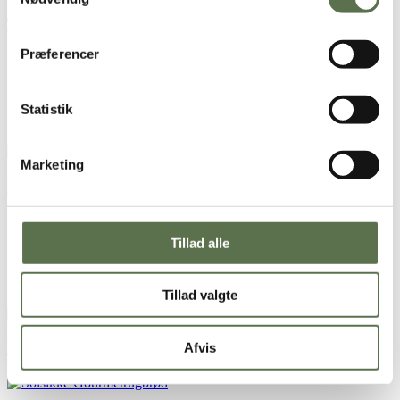
Tørret Surdej
Præferencer
Statistik
Marketing
Fastelavnsboller
Tillad alle
Tillad valgte
Nemme pebernødder
Afvis