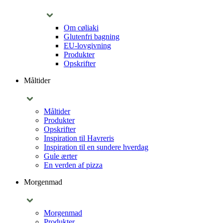
Om cøliaki
Glutenfri bagning
EU-lovgivning
Produkter
Opskrifter
Måltider
Måltider
Produkter
Opskrifter
Inspiration til Havreris
Inspiration til en sundere hverdag
Gule ærter
En verden af pizza
Morgenmad
Morgenmad
Produkter