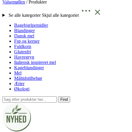
Valsemøllen
/
Produkter
Se alle kategorier
Skjul alle kategorier
Bagehjælpemidler
Blandinger
Dansk mel
Frø og kerner
Fuldkorn
Glutenfri
Havregryn
Italiensk inspireret mel
Kageblandinger
Mel
Måltidstilbehør
Ærter
Økologi
Find