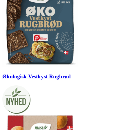
Økologisk Vestkyst Rugbrød