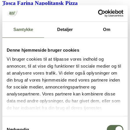
Tosca Farina Napolitansk Pizza
Tosca Farina Pizzamel
Samtykke
Detaljer
Om
Valsemøllen Hverdag Softkernerugbrød
Denne hjemmeside bruger cookies
Vi bruger cookies til at tilpasse vores indhold og
annoncer, til at vise dig funktioner til sociale medier og til
Valsemøllen Hverdag Fødselsdagsboller
at analysere vores trafik. Vi deler også oplysninger om
din brug af vores hjemmeside med vores partnere inden
for sociale medier, annonceringspartnere og
Valsemøllen Hverdag Brunchboller
analysepartnere. Vores partnere kan kombinere disse
data med andre oplysninger, du har givet dem, eller som
de har indsamlet fra din brug af deres tjenester.
Maltmel
Samtykkevalg
Nødvendig