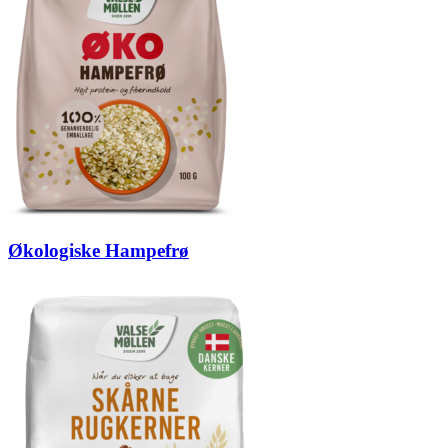
Økologiske Hampefrø