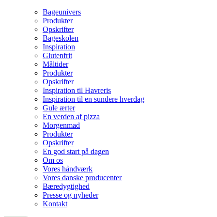
Bageunivers
Produkter
Opskrifter
Bageskolen
Inspiration
Glutenfrit
Måltider
Produkter
Opskrifter
Inspiration til Havreris
Inspiration til en sundere hverdag
Gule ærter
En verden af pizza
Morgenmad
Produkter
Opskrifter
En god start på dagen
Om os
Vores håndværk
Vores danske producenter
Bæredygtighed
Presse og nyheder
Kontakt