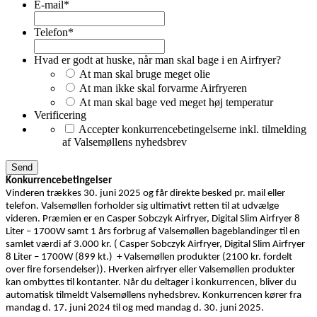
E-mail
*
Telefon
*
Hvad er godt at huske, når man skal bage i en Airfryer?
At man skal bruge meget olie
At man ikke skal forvarme Airfryeren
At man skal bage ved meget høj temperatur
Verificering
Accepter konkurrencebetingelserne inkl. tilmelding
af Valsemøllens nyhedsbrev
Konkurrencebetingelser
Vinderen trækkes 30. juni 2025 og får direkte besked pr. mail eller
telefon. Valsemøllen forholder sig ultimativt retten til at udvælge
videren. Præmien er en Casper Sobczyk Airfryer, Digital Slim Airfryer 8
Liter – 1700W samt 1 års forbrug af Valsemøllen bageblandinger til en
samlet værdi af 3.000 kr. ( Casper Sobczyk Airfryer, Digital Slim Airfryer
8 Liter – 1700W (899 kt.) + Valsemøllen produkter (2100 kr. fordelt
over fire forsendelser)). Hverken airfryer eller Valsemøllen produkter
kan ombyttes til kontanter. Når du deltager i konkurrencen, bliver du
automatisk tilmeldt Valsemøllens nyhedsbrev. Konkurrencen kører fra
mandag d. 17. juni 2024 til og med mandag d. 30. juni 2025.