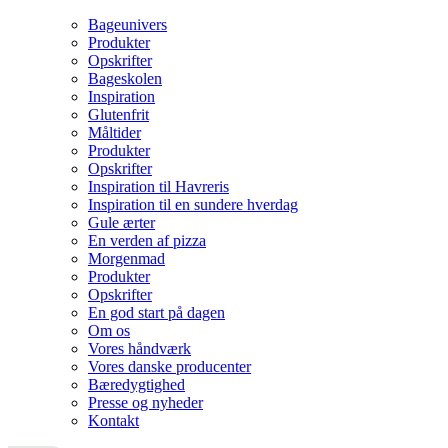
Bageunivers
Produkter
Opskrifter
Bageskolen
Inspiration
Glutenfrit
Måltider
Produkter
Opskrifter
Inspiration til Havreris
Inspiration til en sundere hverdag
Gule ærter
En verden af pizza
Morgenmad
Produkter
Opskrifter
En god start på dagen
Om os
Vores håndværk
Vores danske producenter
Bæredygtighed
Presse og nyheder
Kontakt