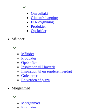
Om cøliaki
Glutenfri bagning
EU-lovgivning
Produkter
Opskrifter
Måltider
Måltider
Produkter
Opskrifter
Inspiration til Havreris
Inspiration til en sundere hverdag
Gule ærter
En verden af pizza
Morgenmad
Morgenmad
Produkter