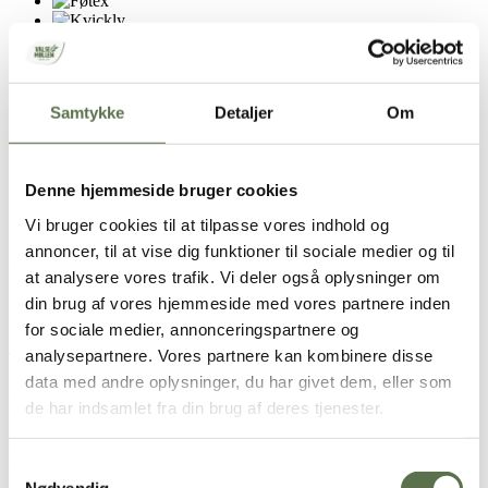
Samtykke
Detaljer
Om
Produktet forhandles i kæden. Sortimentet kan variere lokalt.
Denne hjemmeside bruger cookies
Ingredienser
Vi bruger cookies til at tilpasse vores indhold og
annoncer, til at vise dig funktioner til sociale medier og til
Økologisk
hvedemel
, melbehandlingsmiddel (E300).
at analysere vores trafik. Vi deler også oplysninger om
din brug af vores hjemmeside med vores partnere inden
Opbevaring
for sociale medier, annonceringspartnere og
analysepartnere. Vores partnere kan kombinere disse
Tørt, ikke for varmt og ikke sammen med stærkt lugtende varer.
data med andre oplysninger, du har givet dem, eller som
Næringsindhold pr. 100g
de har indsamlet fra din brug af deres tjenester.
Næringsindhold pr.
100g af Melblanding
Samtykkevalg