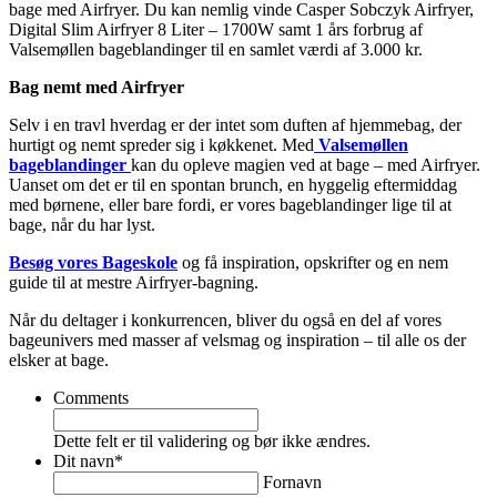
bage med Airfryer. Du kan nemlig vinde Casper Sobczyk Airfryer,
Digital Slim Airfryer 8 Liter – 1700W samt 1 års forbrug af
Valsemøllen bageblandinger til en samlet værdi af 3.000 kr.
Bag nemt med Airfryer
Selv i en travl hverdag er der intet som duften af hjemmebag, der
hurtigt og nemt spreder sig i køkkenet. Med
Valsemøllen
bageblandinger
kan du opleve magien ved at bage – med Airfryer.
Uanset om det er til en spontan brunch, en hyggelig eftermiddag
med børnene, eller bare fordi, er vores bageblandinger lige til at
bage, når du har lyst.
Besøg vores Bageskole
og få inspiration, opskrifter og en nem
guide til at mestre Airfryer-bagning.
Når du deltager i konkurrencen, bliver du også en del af vores
bageunivers med masser af velsmag og inspiration – til alle os der
elsker at bage.
Comments
Dette felt er til validering og bør ikke ændres.
Dit navn
*
Fornavn