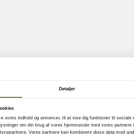
Detaljer
ookies
se vores indhold og annoncer, til at vise dig funktioner til sociale
Du skal tillade
Du skal tillade
Du skal tillade
Du skal tillade
Du skal tillade
funktionelle
funktionelle
funktionelle
funktionelle
funktionelle
oplysninger om din brug af vores hjemmeside med vores partnere i
cookies
cookies
cookies
cookies
cookies
for at se denne video.
for at se denne video.
for at se denne video.
for at se denne video.
for at se denne video.
ysepartnere. Vores partnere kan kombinere disse data med andr