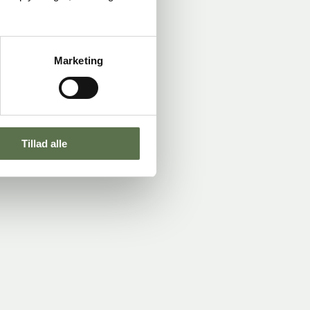
Marketing
Tillad alle
 følge opskriften på pakken. God bagelyst.
kan du opleve magien ved at bage – med din Airfryer.
g af både boller og kager. Scrol ned for at se mere.