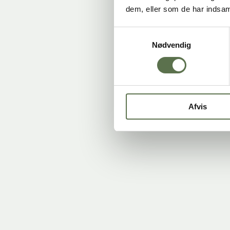
Valsemøllen
/
Bageskolen
/
Bag i airfryer med bageblandinger
dem, eller som de har indsaml
Samtykkevalg
Nødvendig
BAG I AIRFRYER – KOM I 
Har du lyst til at gå i gang med bagningen lige med det samme, så kan 
Afvis
Alle vores Valsemøllen bageblandinger kan benyttes i airfryer. Alt du 
Airfryer opskrifter
LÆR AT MESTRE AIRFRYER-BAGNI
Selv i en travl hverdag er der intet som duften af hjemmebag, der hu
For at hjælpe dig godt i gang, har vi, i samspil med
Airfryerdanmark
,
Koldhævede weekend brunchboller - så nemt er det