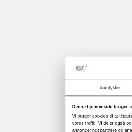
Opskrifter
En god start på dagen
Produkter
Opskrifter
Om os
Om os
Vores håndværk
Vores danske producenter
Bæredygtighed
Presse og nyheder
Kontakt
Samtykke
Kontakt
Reklamation
Denne hjemmeside bruger c
Vi bruger cookies til at tilpas
vores trafik. Vi deler også 
annonceringspartnere og anal