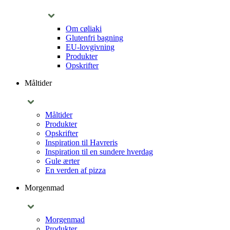
Om cøliaki
Glutenfri bagning
EU-lovgivning
Produkter
Opskrifter
Måltider
Måltider
Produkter
Opskrifter
Inspiration til Havreris
Inspiration til en sundere hverdag
Gule ærter
En verden af pizza
Morgenmad
Morgenmad
Produkter