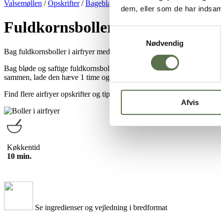
Valsemøllen
/
Opskrifter
/
Bageblandinger
/
Bolleblandinger
/
Fuldkor
dem, eller som de har indsaml
Fuldkornsboller i airfryer – ba
Samtykkevalg
Nødvendig
Bag fuldkornsboller i airfryer med
Valsemøllen Grovbolle bagebland
Bag bløde og saftige fuldkornsboller i airfryer, og nyd dem til morgen
sammen, lade den hæve 1 time og så er de klar til blive bagt i airfryer
Find flere airfryer opskrifter og tips til din airfryer
her
.
Afvis
Køkkentid
10 min.
Se ingredienser og vejledning i bredformat