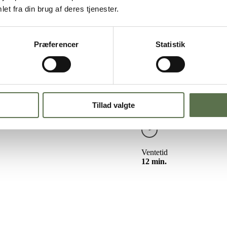
nsboller i airfryer – bageblanding
et fra din brug af deres tjenester.
geblanding
Præferencer
Statistik
ing.
bordet, frokosten eller som en lille eftermiddagssnack. Det bliver ikke 
en. Ved at bruge din airfryer skal du ikke vente på, at din ovn varmer op
Tillad valgte
Ventetid
12 min.