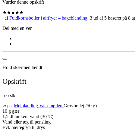
Vurder denne opskrift
★
★
★
★
★
| af
Fuldkornsboller i airfryer – bageblanding
:
3
ud af
5
baseret på
8
an
Del med en ven
Hold skærmen tændt
Opskrift
5-6 stk.
½ ps.
Melblanding Valsemøllen
Grovbolle(250 g)
10 g gær
1,5 dl lunkent vand (30°C)
Vand eller æg til pensling
Evt. havregryn til drys