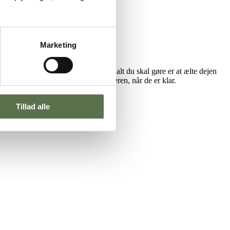
Marketing
nemmere at få fuldkorn på menuen – alt du skal gøre er at ælte dejen
, og du kan komme bollerne i airfryeren, når de er klar.
Tillad alle