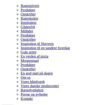
Bageunivers
Produkter
Opskrifter
Bageskolen
Inspiration
Glutenfrit
Måltider
Produkter
Opskrifter
Inspiration til Havreris
Inspiration til en sundere hverdag
Gule ærter
En verden af pizza
Morgenmad
Produkter
Opskrifter
En god start på dagen
Om os
Vores håndværk
Vores danske producenter
Bæredygtighed
Presse og nyheder
Kontakt