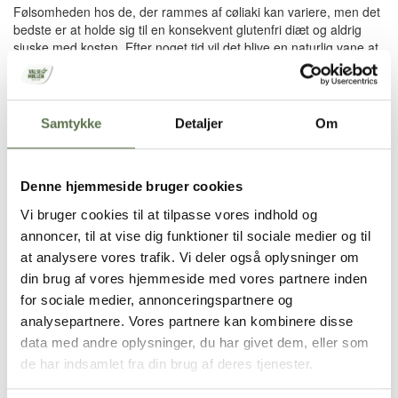
Følsomheden hos de, der rammes af cøliaki kan variere, men det
bedste er at holde sig til en konsekvent glutenfri diæt og aldrig
sjuske med kosten. Efter noget tid vil det blive en naturlig vane at
spise glutenfrit og de fleste glutenintolerante oplever ikke sig selv
som syge. Med andre ord: du kan leve som normalt og stadig
nyde god mad – det eneste det kræver er lidt planlægning.
Samtykke
Detaljer
Om
Læs mere på Cøliakiforbundets hjemmeside her:
www.coeliaki.dk
Bageglæde med Valsemøllen
Denne hjemmeside bruger cookies
Få opskriften på de lækreste glutenfrie kanelsnegle her >>
Vi bruger cookies til at tilpasse vores indhold og
Glutenfakta
annoncer, til at vise dig funktioner til sociale medier og til
at analysere vores trafik. Vi deler også oplysninger om
Tips til venner og famile
din brug af vores hjemmeside med vores partnere inden
for sociale medier, annonceringspartnere og
analysepartnere. Vores partnere kan kombinere disse
Kontakt
data med andre oplysninger, du har givet dem, eller som
de har indsamlet fra din brug af deres tjenester.
Valsemøllen A/S
Havnegade 58