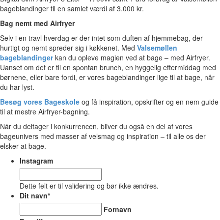
bageblandinger til en samlet værdi af 3.000 kr.
Bag nemt med Airfryer
Selv i en travl hverdag er der intet som duften af hjemmebag, der
hurtigt og nemt spreder sig i køkkenet. Med
Valsemøllen
bageblandinger
kan du opleve magien ved at bage – med Airfryer.
Uanset om det er til en spontan brunch, en hyggelig eftermiddag med
børnene, eller bare fordi, er vores bageblandinger lige til at bage, når
du har lyst.
Besøg vores Bageskole
og få inspiration, opskrifter og en nem guide
til at mestre Airfryer-bagning.
Når du deltager i konkurrencen, bliver du også en del af vores
bageunivers med masser af velsmag og inspiration – til alle os der
elsker at bage.
Instagram
Dette felt er til validering og bør ikke ændres.
Dit navn
*
Fornavn