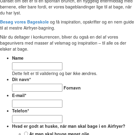
Uanset om det er til en spontan brunch, en hyggelig eftermiddag med
børnene, eller bare fordi, er vores bageblandinger lige til at bage, når
du har lyst.
Besøg vores Bageskole
og få inspiration, opskrifter og en nem guide
til at mestre Airfryer-bagning.
Når du deltager i konkurrencen, bliver du også en del af vores
bageunivers med masser af velsmag og inspiration – til alle os der
elsker at bage.
Name
Dette felt er til validering og bør ikke ændres.
Dit navn
*
Fornavn
E-mail
*
Telefon
*
Hvad er godt at huske, når man skal bage i en Airfryer?
At man skal bruge meget olie