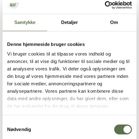
melblandingen, luk med en klips og kom tilbage i æsken.
Ælt dejen i 5-10 minutter med hænderne, og lad dejen hvile
i skålen i 10 minutter.
Vend dejen ud på bordet, og tryk/rul den ud (ca. 25×30
Samtykke
Detaljer
Om
cm). Placer dejen i en lille springform, der passer til din
airfryer, og beklæd den med bagepapir.
Rør halvdelen af remonceblandingen sammen med smør
Denne hjemmeside bruger cookies
og vand, og fordel på dejen.
Lad dejen hæve tildækket i 30 minutter i din airfryer.
Vi bruger cookies til at tilpasse vores indhold og
Tryk med fingerspidserne små fordybninger tilfældigt i dejen
annoncer, til at vise dig funktioner til sociale medier og til
med ca. 0,5 cm afstand.
at analysere vores trafik. Vi deler også oplysninger om
Bag brunsvigeren i airfryeren 200°C i 10-12 minutter.
din brug af vores hjemmeside med vores partnere inden
Et godt tip:
Prøv også vores lækre
chokoladekage bagt i airfryer
,
for sociale medier, annonceringspartnere og
eller bliv klogere på, hvordan du nemt kan bage i airfryer på vores
analysepartnere. Vores partnere kan kombinere disse
bageskole
.
data med andre oplysninger, du har givet dem, eller som
de har indsamlet fra din brug af deres tjenester.
Samtykkevalg
Du skal tillade
funktionelle
Nødvendig
cookies
for at se denne video.