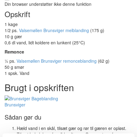
Din browser understøtter ikke denne funktion
Opskrift
1 kage
1/2 ps.
Valsemøllen Brunsviger melblanding
(175 g)
10 g gær
0,6 dl vand, lidt koldere en lunkent (25°C)
Remonce
½ ps.
Valsemøllen Brunsviger remonceblanding
(62 g)
50 g smør
1 spsk. Vand
Brugt i opskriften
Brunsviger
Sådan gør du
Hæld vand i en skål, tilsæt gær og rør til gæren er opløst.
Tilsæt halvdelen af melblandingen. Gem resten af