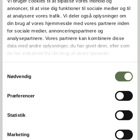
Vi bruger cookies til at tilpasse vores indhold og
annoncer, til at vise dig funktioner til sociale medier og til
at analysere vores trafik. Vi deler også oplysninger om
din brug af vores hjemmeside med vores partnere inden
for sociale medier, annonceringspartnere og
analysepartnere. Vores partnere kan kombinere disse
data med andre oplysninger, du har givet dem, eller som
de har indsamlet fra din brug af deres tjenester.
Du skal tillade
Du skal tillade
funktionelle
funktionelle
Samtykkevalg
cookies
cookies
for at se denne video.
for at se denne video.
Nødvendig
Tillad funktionelle cookies
Tillad funktionelle cookies
Præferencer
Statistik
Marketing