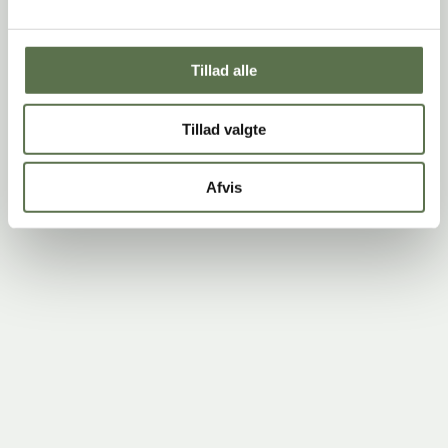
Tillad alle
Tillad valgte
Afvis
Bannerfører for den gode smag
– siden 1899
Hos Valsemøllen er den gode smag altafgørende. Derfor sætter stolte
mølletraditioner, dansk håndværk og vores bæredygtige udvikling
standarden for alt, hvad vi gør – i respekt for marken og mennesker.
Vi producerer kvalitetsprodukter af korn og bælgfrugter på vores
egne møller i Danmark. Med mere end 125 års erfaring i bagagen
går vi forrest og tilbyder innovative og inspirerende fødevarer, der