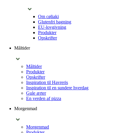
Om cøliaki
Glutenfri bagning
EU-lovgivning
Produkter
Opskrifter
Måltider
Måltider
Produkter
Opskrifter
Inspiration til Havreris
Inspiration til en sundere hverdag
Gule ærter
En verden af pizza
Morgenmad
Morgenmad
Produkter