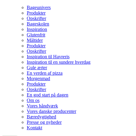
Bageunivers
Produkter
Opskrifter
Bageskolen
Inspiration
Glutenfrit
Måltider
Produkter
Opskrifter
Inspiration til Havreris
Inspiration til en sundere hverdag
Gule ærter
En verden af pizza
Morgenmad
Produkter
Opskrifter
En god start på dagen
Om os
Vores håndværk
Vores danske producenter
Bæredygtighed
Presse og nyheder
Kontakt