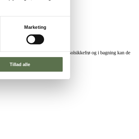
Marketing
 kan bruges på samme måde som fx. solsikkefrø og i bagning kan de
Tillad alle
erner her.