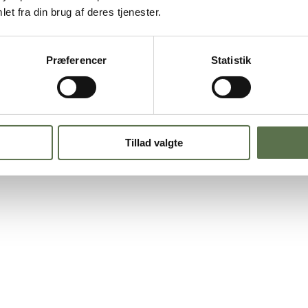
kologiske Hampefrø
et fra din brug af deres tjenester.
Præferencer
Statistik
es i bagværk, salater og smoothies.
fiberindhold. Hampefrøene er nøddeagtige og er meget velsmagende. De
Tillad valgte
og find flere
opskrifter og få mere inspiration om Valsemøllen Frø og k