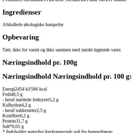
Ingredienser
Afskallede økologiske hampefrø
Opbevaring
Tørt, ikke for varmt og ikke sammen med stærkt lugtende varer.
Næringsindhold pr. 100g
Næringsindhold Næringsindhold pr. 100 g:
Energi
2454 kJ/586 kcal
Fedt
48,5 g
- heraf mættede fedtsyrer
5,2 g
Kulhydrat
4,2 g
- heraf sukkerarter
2,5 g
Kostfibre
6,2 g
Protein
31,7 g
Salt*
0,01 g
* Indeholder naturligt forekommende salt fra hampefrøene