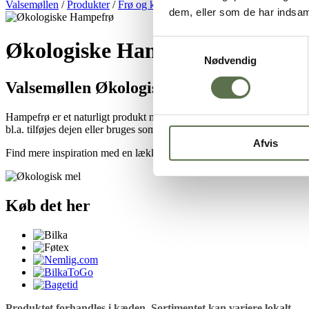
Valsemøllen
/
Produkter
/
Frø og kerner
/
Økologiske frø og kerner
/
Ø
dem, eller som de har indsaml
Samtykkevalg
Økologiske Hampefrø
Nødvendig
Valsemøllen Økologiske Hampefrø kan brug
Hampefrø er et naturligt produkt med et højt indhold af protein og 
bl.a. tilføjes dejen eller bruges som dekoration.
Afvis
Find mere inspiration med en lækker opskrift på en sandwichbolle
her
Køb det her
Produktet forhandles i kæden. Sortimentet kan variere lokalt.