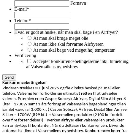
Fornavn
E-mail
*
Telefon
*
Hvad er godt at huske, når man skal bage i en Airfryer?
At man skal bruge meget olie
At man ikke skal forvarme Airfryeren
At man skal bage ved meget høj temperatur
Verificering
Accepter konkurrencebetingelserne inkl. tilmelding
af Valsemøllens nyhedsbrev
Konkurrencebetingelser
Vinderen trækkes 30. juni 2025 og får direkte besked pr. mail eller
telefon. Valsemøllen forholder sig ultimativt retten til at udvælge
videren. Præmien er en Casper Sobczyk Airfryer, Digital Slim Airfryer 8
Liter – 1700W samt 1 års forbrug af Valsemøllen bageblandinger til en
samlet værdi af 3.000 kr. ( Casper Sobczyk Airfryer, Digital Slim Airfryer
8 Liter – 1700W (899 kt.) + Valsemøllen produkter (2100 kr. fordelt
over fire forsendelser)). Hverken airfryer eller Valsemøllen produkter
kan ombyttes til kontanter. Når du deltager i konkurrencen, bliver du
automatisk tilmeldt Valsemøllens nyhedsbrev. Konkurrencen kører fra