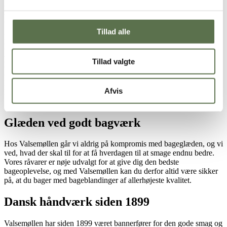
Næringsindhold færdigbagt drømmekage
pr.
100g af Færdigbagt drømmekage
Tillad alle
Energi
2027 kJ / 484 kcal
Fedt
29,4 g
- heraf mættede fedtsyrer
10,6 g
Tillad valgte
Kulhydrat
51,9 g
- heraf sukkerarter
34 g
Kostfibre
1 g
Afvis
Protein
2,9 g
Salt
0,92 g
Glæden ved godt bagværk
Hos Valsemøllen går vi aldrig på kompromis med bageglæden, og vi
ved, hvad der skal til for at få hverdagen til at smage endnu bedre.
Vores råvarer er nøje udvalgt for at give dig den bedste
bageoplevelse, og med Valsemøllen kan du derfor altid være sikker
på, at du bager med bageblandinger af allerhøjeste kvalitet.
Dansk håndværk siden 1899
Valsemøllen har siden 1899 været bannerfører for den gode smag og