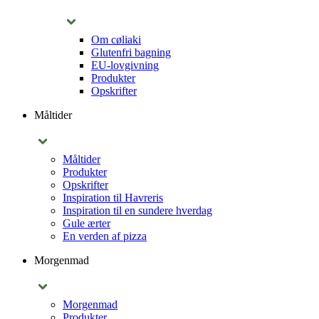
Om cøliaki
Glutenfri bagning
EU-lovgivning
Produkter
Opskrifter
Måltider
Måltider
Produkter
Opskrifter
Inspiration til Havreris
Inspiration til en sundere hverdag
Gule ærter
En verden af pizza
Morgenmad
Morgenmad
Produkter