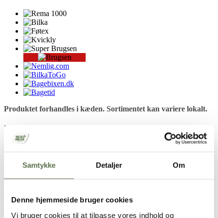
Produktet forhandles i kæden. Sortimentet kan variere lokalt.
Ingredienser
Sukker, brun farin,
HVEDESTIVELSE
, 9,5 % kokosmel,
kartoffelstivelse,
HVEDEMEL
, modificeret kartoffelstivelse,
Samtykke
Detaljer
Om
solsikkeolie, vaniljesukker (vaniljearoma, vanilje), hævemidler
(E450, E500), glukosesirup, salt,
MÆLKE
protein,
fortykningsmiddel (E415), emulgator (E471), aroma (karamel,
vanilje).
Denne hjemmeside bruger cookies
Alle E-numre i dette produkt er vegetabilske.
Vi bruger cookies til at tilpasse vores indhold og