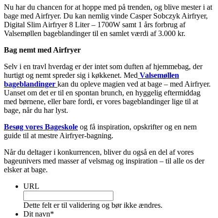
Nu har du chancen for at hoppe med på trenden, og blive mester i at
bage med Airfryer. Du kan nemlig vinde Casper Sobczyk Airfryer,
Digital Slim Airfryer 8 Liter – 1700W samt 1 års forbrug af
Valsemøllen bageblandinger til en samlet værdi af 3.000 kr.
Bag nemt med Airfryer
Selv i en travl hverdag er der intet som duften af hjemmebag, der
hurtigt og nemt spreder sig i køkkenet. Med
Valsemøllen
bageblandinger
kan du opleve magien ved at bage – med Airfryer.
Uanset om det er til en spontan brunch, en hyggelig eftermiddag
med børnene, eller bare fordi, er vores bageblandinger lige til at
bage, når du har lyst.
Besøg vores Bageskole
og få inspiration, opskrifter og en nem
guide til at mestre Airfryer-bagning.
Når du deltager i konkurrencen, bliver du også en del af vores
bageunivers med masser af velsmag og inspiration – til alle os der
elsker at bage.
URL
Dette felt er til validering og bør ikke ændres.
Dit navn
*