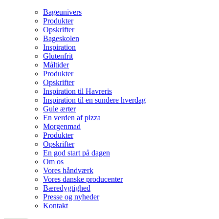
Bageunivers
Produkter
Opskrifter
Bageskolen
Inspiration
Glutenfrit
Måltider
Produkter
Opskrifter
Inspiration til Havreris
Inspiration til en sundere hverdag
Gule ærter
En verden af pizza
Morgenmad
Produkter
Opskrifter
En god start på dagen
Om os
Vores håndværk
Vores danske producenter
Bæredygtighed
Presse og nyheder
Kontakt