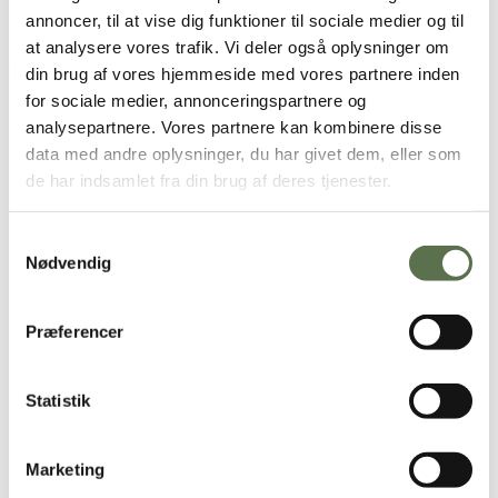
annoncer, til at vise dig funktioner til sociale medier og til
Opbevaring
at analysere vores trafik. Vi deler også oplysninger om
din brug af vores hjemmeside med vores partnere inden
Tørt, ikke for varmt og ikke sammen med stærkt lugtende varer.
for sociale medier, annonceringspartnere og
Næringsindhold pr. 100g
analysepartnere. Vores partnere kan kombinere disse
data med andre oplysninger, du har givet dem, eller som
Bageblanding
de har indsamlet fra din brug af deres tjenester.
Færdigbagt drømmekage
Næringsindhold bageblanding pr.
100g af
Samtykkevalg
Nødvendig
Bageblanding
Energi
1765 kJ/ 422 kcal
Præferencer
Fedt
9,8 g
- heraf mættede fedtsyrer
5,8 g
Kulhydrat
80,2 g
- heraf sukkerarter
52,4 g
Statistik
Kostfibre
1,5 g
Protein
1,6 g
Salt
1,20 g
Marketing