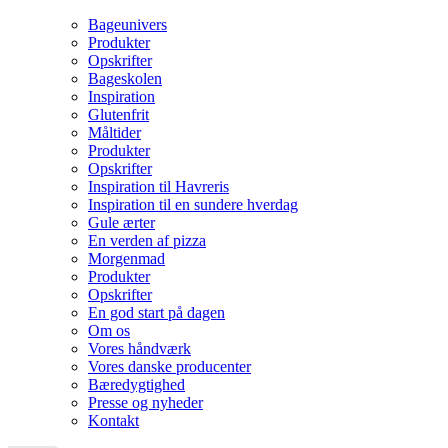
Bageunivers
Produkter
Opskrifter
Bageskolen
Inspiration
Glutenfrit
Måltider
Produkter
Opskrifter
Inspiration til Havreris
Inspiration til en sundere hverdag
Gule ærter
En verden af pizza
Morgenmad
Produkter
Opskrifter
En god start på dagen
Om os
Vores håndværk
Vores danske producenter
Bæredygtighed
Presse og nyheder
Kontakt