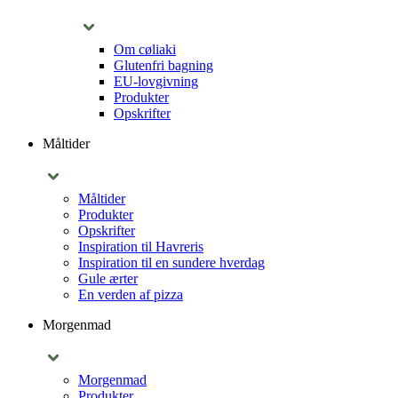
Om cøliaki
Glutenfri bagning
EU-lovgivning
Produkter
Opskrifter
Måltider
Måltider
Produkter
Opskrifter
Inspiration til Havreris
Inspiration til en sundere hverdag
Gule ærter
En verden af pizza
Morgenmad
Morgenmad
Produkter