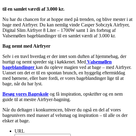
til en samlet værdi af 3.000 kr.
Nu har du chancen for at hoppe med på trenden, og blive mester i at
bage med Airfryer. Du kan nemlig vinde Casper Sobczyk Airfryer,
Digital Slim Airfryer 8 Liter – 1700W samt 1 års forbrug af
Valsemøllen bageblandinger til en samlet værdi af 3.000 kr.
Bag nemt med Airfryer
Selv i en travl hverdag er der intet som duften af hjemmebag, der
hurtigt og nemt spreder sig i køkkenet. Med
Valsemøllen
bageblandinger
kan du opleve magien ved at bage – med Airfryer.
Uanset om det er til en spontan brunch, en hyggelig eftermiddag
med børnene, eller bare fordi, er vores bageblandinger lige til at
bage, når du har lyst.
Besøg vores Bageskole
og få inspiration, opskrifter og en nem
guide til at mestre Airfryer-bagning.
Når du deltager i konkurrencen, bliver du også en del af vores
bageunivers med masser af velsmag og inspiration – til alle os der
elsker at bage.
URL