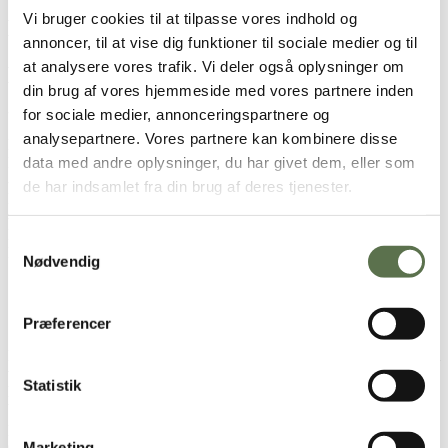
Vi bruger cookies til at tilpasse vores indhold og
Næringsindhold pr. 100g
annoncer, til at vise dig funktioner til sociale medier og til
at analysere vores trafik. Vi deler også oplysninger om
Næringsindhold Næringsindhold pr. 100
din brug af vores hjemmeside med vores partnere inden
g: pr.
100g af Næringsindhold pr. 100 g:
for sociale medier, annonceringspartnere og
analysepartnere. Vores partnere kan kombinere disse
Energi
1415 kJ / 338 kcal
data med andre oplysninger, du har givet dem, eller som
Fedt
1,5
- heraf mættede fedtsyrer
0,2
de har indsamlet fra din brug af deres tjenester.
Kulhydrat
67,4
- heraf sukkerarter
0,8
Kostfibre
3,6
Samtykkevalg
Protein
10,9
Nødvendig
Salt
2,43
Økologi i hverdagen
Præferencer
Hos Valsemøllen går vi aldrig på kompromis med bageglæden, og vi
ved, hvad der skal til for at få mere økologi og smag ind i
Statistik
hverdagen. Vores råvarer er nøje udvalgt for at give dig den bedste
bageoplevelse, og med denne melblanding kan du altid være sikker
på, at du bager med dansk, økologisk mel af højeste kvalitet –
dyrket, høstet og malet i Danmark.
Marketing