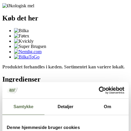
Køb det her
Produktet forhandles i kæden. Sortimentet kan variere lokalt.
Ingredienser
Økologisk HVEDEMEL, økologisk DURUMHVEDEMEL, tørret
økologisk HVEDESURDEJ, salt tilsat jod, melbehandlingsmiddel
(enzymer (xylanase, amylase, oxidase), E300).
Samtykke
Detaljer
Om
Opbevaring
Tørt, ikke for varmt, og ikke sammen med stærkt lugtende varer.
Denne hjemmeside bruger cookies