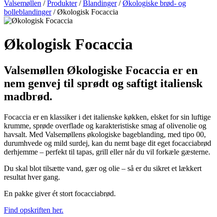
Valsemøllen
/
Produkter
/
Blandinger
/
Økologiske brød- og
bolleblandinger
/
Økologisk Focaccia
Økologisk Focaccia
Valsemøllen Økologiske Focaccia er en
nem genvej til sprødt og saftigt italiensk
madbrød.
Focaccia er en klassiker i det italienske køkken, elsket for sin luftige
krumme, sprøde overflade og karakteristiske smag af olivenolie og
havsalt. Med Valsemøllens økologiske bageblanding, med tipo 00,
durumhvede og mild surdej, kan du nemt bage dit eget focacciabrød
derhjemme – perfekt til tapas, grill eller når du vil forkæle gæsterne.
Du skal blot tilsætte vand, gær og olie – så er du sikret et lækkert
resultat hver gang.
En pakke giver ét stort focacciabrød.
Find opskriften her.