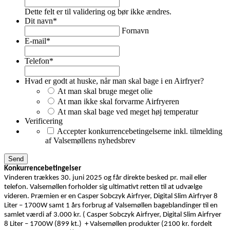
Dette felt er til validering og bør ikke ændres.
Dit navn
*
Fornavn
E-mail
*
Telefon
*
Hvad er godt at huske, når man skal bage i en Airfryer?
At man skal bruge meget olie
At man ikke skal forvarme Airfryeren
At man skal bage ved meget høj temperatur
Verificering
Accepter konkurrencebetingelserne inkl. tilmelding
af Valsemøllens nyhedsbrev
Konkurrencebetingelser
Vinderen trækkes 30. juni 2025 og får direkte besked pr. mail eller
telefon. Valsemøllen forholder sig ultimativt retten til at udvælge
videren. Præmien er en Casper Sobczyk Airfryer, Digital Slim Airfryer 8
Liter – 1700W samt 1 års forbrug af Valsemøllen bageblandinger til en
samlet værdi af 3.000 kr. ( Casper Sobczyk Airfryer, Digital Slim Airfryer
8 Liter – 1700W (899 kt.) + Valsemøllen produkter (2100 kr. fordelt