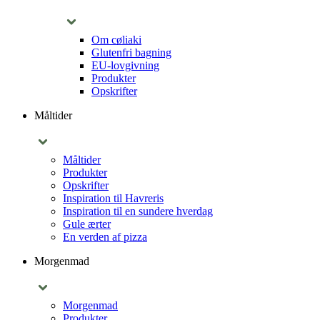
Om cøliaki
Glutenfri bagning
EU-lovgivning
Produkter
Opskrifter
Måltider
Måltider
Produkter
Opskrifter
Inspiration til Havreris
Inspiration til en sundere hverdag
Gule ærter
En verden af pizza
Morgenmad
Morgenmad
Produkter