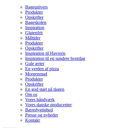
Bageunivers
Produkter
Opskrifter
Bageskolen
Inspiration
Glutenfrit
Måltider
Produkter
Opskrifter
Inspiration til Havreris
Inspiration til en sundere hverdag
Gule ærter
En verden af pizza
Morgenmad
Produkter
Opskrifter
En god start på dagen
Om os
Vores håndværk
Vores danske producenter
Bæredygtighed
Presse og nyheder
Kontakt