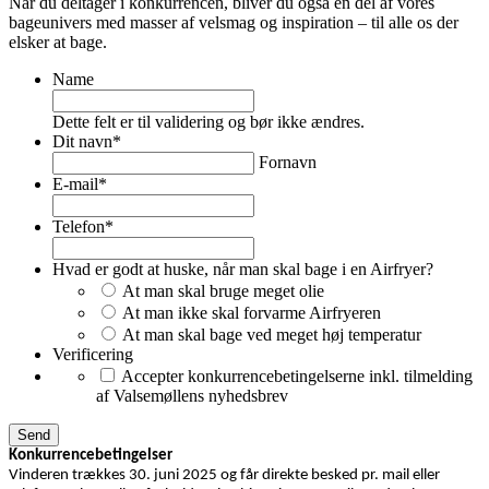
Når du deltager i konkurrencen, bliver du også en del af vores
bageunivers med masser af velsmag og inspiration – til alle os der
elsker at bage.
Name
Dette felt er til validering og bør ikke ændres.
Dit navn
*
Fornavn
E-mail
*
Telefon
*
Hvad er godt at huske, når man skal bage i en Airfryer?
At man skal bruge meget olie
At man ikke skal forvarme Airfryeren
At man skal bage ved meget høj temperatur
Verificering
Accepter konkurrencebetingelserne inkl. tilmelding
af Valsemøllens nyhedsbrev
Konkurrencebetingelser
Vinderen trækkes 30. juni 2025 og får direkte besked pr. mail eller