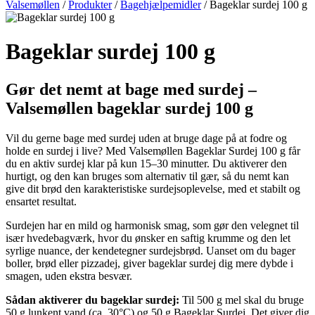
Valsemøllen
/
Produkter
/
Bagehjælpemidler
/
Bageklar surdej 100 g
Bageklar surdej 100 g
Gør det nemt at bage med surdej –
Valsemøllen bageklar surdej 100 g
Vil du gerne bage med surdej uden at bruge dage på at fodre og
holde en surdej i live? Med Valsemøllen Bageklar Surdej 100 g får
du en aktiv surdej klar på kun 15–30 minutter. Du aktiverer den
hurtigt, og den kan bruges som alternativ til gær, så du nemt kan
give dit brød den karakteristiske surdejsoplevelse, med et stabilt og
ensartet resultat.
Surdejen har en mild og harmonisk smag, som gør den velegnet til
især hvedebagværk, hvor du ønsker en saftig krumme og den let
syrlige nuance, der kendetegner surdejsbrød. Uanset om du bager
boller, brød eller pizzadej, giver bageklar surdej dig mere dybde i
smagen, uden ekstra besvær.
Sådan aktiverer du bageklar surdej:
Til 500 g mel skal du bruge
50 g lunkent vand (ca. 30°C) og 50 g Bageklar Surdej. Det giver dig