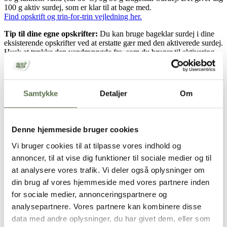
100 g aktiv surdej, som er klar til at bage med.
Find opskrift og trin-for-trin vejledning her.
Tip til dine egne opskrifter:
Du kan bruge bageklar surdej i dine
eksisterende opskrifter ved at erstatte gær med den aktiverede surdej.
Husk at trække den vandmængde fra, som du bruger til aktivering,
så dejen får den rette konsistens. Bag derefter som du plejer, bare
med surdejssmag.
Læs mere og få bagetips og opskrifter i vores
Bageskole her
Samtykke
Detaljer
Om
Køb det her
Denne hjemmeside bruger cookies
Vi bruger cookies til at tilpasse vores indhold og
Produktet forhandles i kæden. Sortimentet kan variere lokalt.
annoncer, til at vise dig funktioner til sociale medier og til
Ingredienser
at analysere vores trafik. Vi deler også oplysninger om
din brug af vores hjemmeside med vores partnere inden
HVEDEMEL, DURUMHVEDEMEL, tørret HVEDESURDEJ
for sociale medier, annonceringspartnere og
(HVEDEMEL, starterkultur), tørgær, melbehandlingsmiddel
analysepartnere. Vores partnere kan kombinere disse
(enzymer (oxidase, amylase, xylanase, E300)), HVEDEGLUTEN.
data med andre oplysninger, du har givet dem, eller som