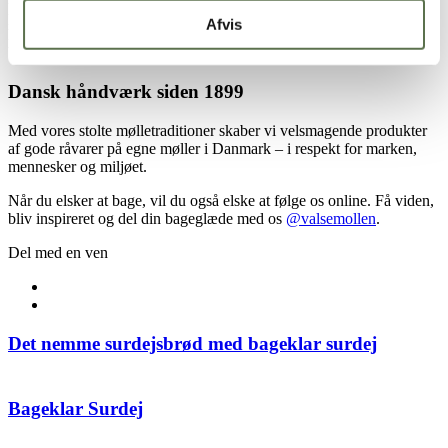
professionelle teknikker og giver dig en genvej til endnu lækrere
Afvis
hjemmebag, mens råvarerne er nøje udvalgt for at give dig den
bedste bageoplevelse.
Dansk håndværk siden 1899
Med vores stolte mølletraditioner skaber vi velsmagende produkter
af gode råvarer på egne møller i Danmark – i respekt for marken,
mennesker og miljøet.
Når du elsker at bage, vil du også elske at følge os online. Få viden,
bliv inspireret og del din bageglæde med os
@valsemollen
.
Del med en ven
Det nemme surdejsbrød med bageklar surdej
Bageklar Surdej