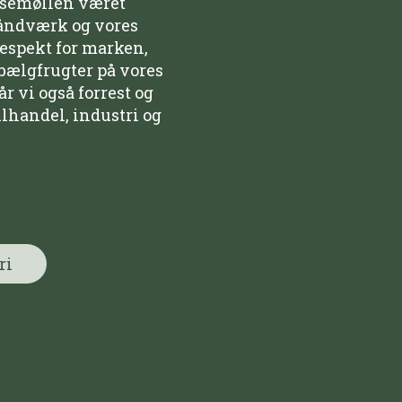
lsemøllen været
håndværk og vores
respekt for marken,
bælgfrugter på vores
r vi også forrest og
ilhandel, industri og
ri