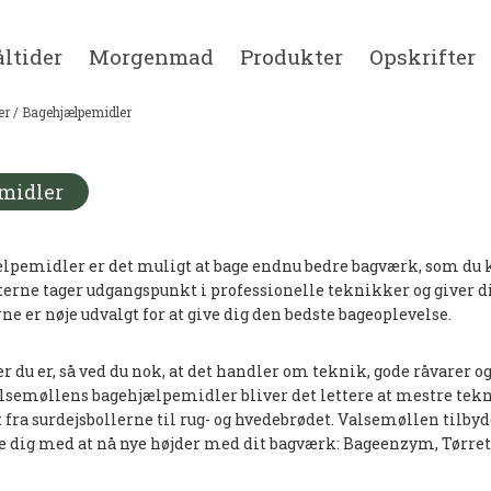
ltider
Morgenmad
Produkter
Opskrifter
er
/
Bagehjælpemidler
midler
lpemidler er det muligt at bage endnu bedre bagværk, som du ke
erne tager udgangspunkt i professionelle teknikker og giver d
er nøje udvalgt for at give dig den bedste bageoplevelse.
u er, så ved du nok, at det handler om teknik, gode råvarer og 
lsemøllens bagehjælpemidler bliver det lettere at mestre tek
 fra surdejsbollerne til rug- og hvedebrødet. Valsemøllen tilby
dig med at nå nye højder med dit bagværk: Bageenzym, Tørret