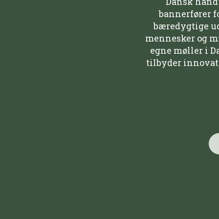
Dansk håndv
bannerfører f
bæredygtige udv
mennesker og mil
egne møller i D
tilbyder innovat