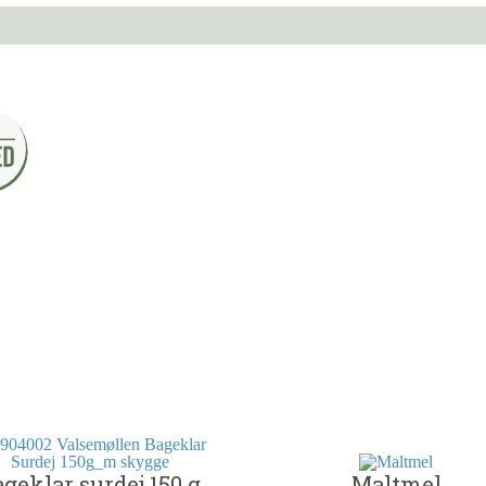
geklar surdej 150 g
Maltmel