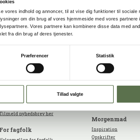
ookies
se vores indhold og annoncer, til at vise dig funktioner til sociale
oplysninger om din brug af vores hjemmeside med vores partnere i
ysepartnere. Vores partnere kan kombinere disse data med andr
et fra din brug af deres tjenester.
Præferencer
Statistik
presse
bagning
Valsemøllen billedbank
Inspiration
Nyheder
Opskrifter
Tillad valgte
Produkter
nyhedsbreve
Bageskolen
Tilmeld nyhedsbrev her
morgenmad
for fagfolk
Inspiration
Opskrifter
Valsemøllen for fagfolk