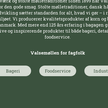
ærk og stolte mølletraditioner Siden 1899 har Va
or den gode smag. Stolte mølletraditioner, dansk 
ikling sætter standarden for alt, hvad vi gør – i 
jøet. Vi producerer kvalitetsprodukter af korn og 
anmark. Med mere end 125 års erfaring i bagagen gå
ive og inspirerende produkter til både bageri, deta
foodservice.
Valsemøllen for fagfolk
Bageri
Foodservice
Indust