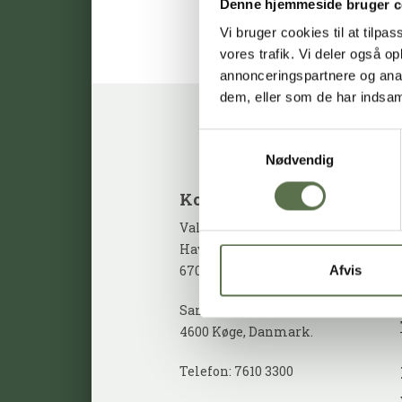
Denne hjemmeside bruger c
Vi bruger cookies til at tilpas
vores trafik. Vi deler også 
annonceringspartnere og anal
dem, eller som de har indsaml
Samtykkevalg
Nødvendig
kontakt
Valsemøllen A/S
Havnegade 58
6700 Esbjerg, Danmark.
Afvis
Sandvadsvej 14
4600 Køge, Danmark.
Telefon: 7610 3300