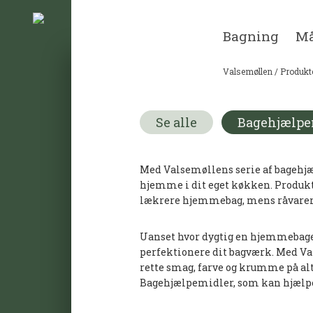
Bagning
Må
Valsemøllen
/
Produkt
Se alle
Bagehjælpe
Med Valsemøllens serie af bagehjæ
hjemme i dit eget køkken. Produkt
lækrere hjemmebag, mens råvarerne 
Uanset hvor dygtig en hjemmebager d
perfektionere dit bagværk. Med Va
rette smag, farve og krumme på alt
Bagehjælpemidler, som kan hjælpe 