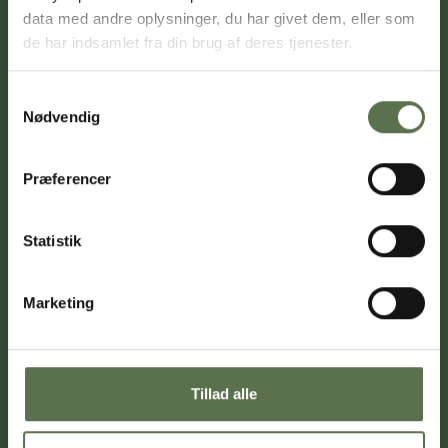
Havregryn, grovvalsede
data med andre oplysninger, du har givet dem, eller som
de har indsamlet fra din brug af deres tjenester.
Økologiske Havregryn, grovvalsede
Samtykkevalg
Nødvendig
Økologiske Havregryn, finvalsede
Præferencer
Statistik
Økologiske Rugkerner
Marketing
Tillad alle
Kontakt