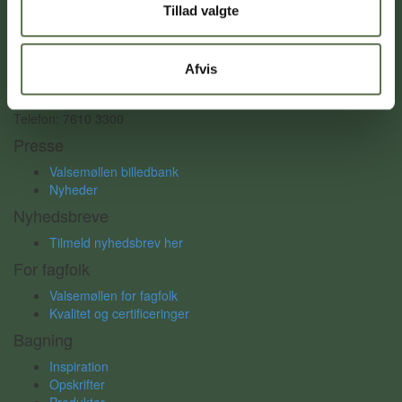
Valsemøllen A/S
Tillad valgte
Havnegade 58
6700 Esbjerg, Danmark.
Afvis
Sandvadsvej 14
4600 Køge, Danmark.
Telefon: 7610 3300
Presse
Valsemøllen billedbank
Nyheder
Nyhedsbreve
Tilmeld nyhedsbrev her
For fagfolk
Valsemøllen for fagfolk
Kvalitet og certificeringer
Bagning
Inspiration
Opskrifter