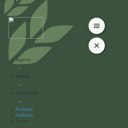
Bagning
Måltider
Morgenmad
Produkter
Opskrifter
Om os