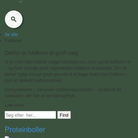
Se alle
Fuldkorn
Derfor er fuldkorn et godt valg
Vi er med tiden blevet meget bevidste om, hvor sundt fuldkorn er
– og hvor mange gode egenskaber fuldkorn indeholder. Der er
derfor rigtig mange gode grunde til at bage brød med fuldkorn –
som et lækkert fuldkornsbrød.
Kornprodukter – herunder fuldkornsprodukter – er blandt de
fødevarer, der har et lavt klimaaftryk.
Læs mere
Find
Proteinboller