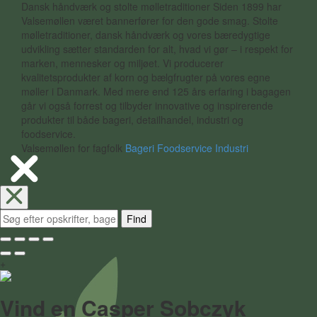
Dansk håndværk og stolte mølletraditioner Siden 1899 har
Valsemøllen været bannerfører for den gode smag. Stolte
mølletraditioner, dansk håndværk og vores bæredygtige
udvikling sætter standarden for alt, hvad vi gør – i respekt for
marken, mennesker og miljøet. Vi producerer
kvalitetsprodukter af korn og bælgfrugter på vores egne
møller i Danmark. Med mere end 125 års erfaring i bagagen
går vi også forrest og tilbyder innovative og inspirerende
produkter til både bageri, detailhandel, industri og
foodservice.
Valsemøllen for fagfolk
Bageri
Foodservice
Industri
Find
+
Vind en Casper Sobczyk