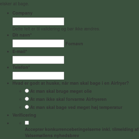
elsker at bage.
Company
Dette felt er til validering og bør ikke ændres.
Dit navn
*
Fornavn
E-mail
*
Telefon
*
Hvad er godt at huske, når man skal bage i en Airfryer?
At man skal bruge meget olie
At man ikke skal forvarme Airfryeren
At man skal bage ved meget høj temperatur
Verificering
Accepter konkurrencebetingelserne inkl. tilmelding af
Valsemøllens nyhedsbrev