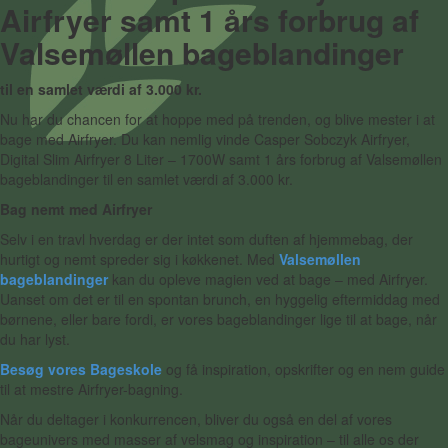
Airfryer samt 1 års forbrug af
Valsemøllen bageblandinger
til en samlet værdi af 3.000 kr.
Nu har du chancen for at hoppe med på trenden, og blive mester i at
bage med Airfryer. Du kan nemlig vinde Casper Sobczyk Airfryer,
Digital Slim Airfryer 8 Liter – 1700W samt 1 års forbrug af Valsemøllen
bageblandinger til en samlet værdi af 3.000 kr.
Bag nemt med Airfryer
Selv i en travl hverdag er der intet som duften af hjemmebag, der
hurtigt og nemt spreder sig i køkkenet. Med
Valsemøllen
bageblandinger
kan du opleve magien ved at bage – med Airfryer.
Uanset om det er til en spontan brunch, en hyggelig eftermiddag med
børnene, eller bare fordi, er vores bageblandinger lige til at bage, når
du har lyst.
Besøg vores Bageskole
og få inspiration, opskrifter og en nem guide
til at mestre Airfryer-bagning.
Når du deltager i konkurrencen, bliver du også en del af vores
bageunivers med masser af velsmag og inspiration – til alle os der