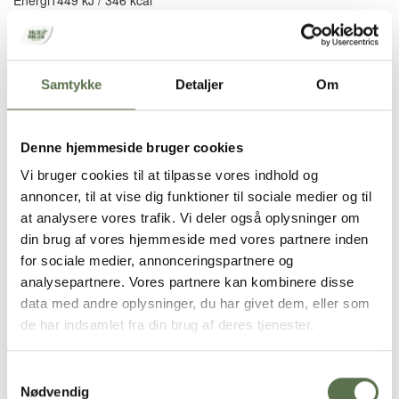
Fedt
1,1 g
- heraf mættede fedtsyrer
0,3 g
Kulhydrat
69 g
- heraf sukkerarter
0,5 g
Samtykke
Detaljer
Om
Kostfibre
2,9 g
Protein
12,5 g
Salt
0,01 g
Denne hjemmeside bruger cookies
Glæden ved godt bagværk
Vi bruger cookies til at tilpasse vores indhold og
annoncer, til at vise dig funktioner til sociale medier og til
Hos Valsemøllen går vi aldrig på kompromis med bageglæden, og
vi ved, hvad der skal til for at få hverdagen til at smage endnu
at analysere vores trafik. Vi deler også oplysninger om
bedre. Vores råvarer er nøje udvalgt for at give dig den bedste
din brug af vores hjemmeside med vores partnere inden
bageoplevelse. Derfor kan du altid være sikker på, at du bager
for sociale medier, annonceringspartnere og
med klid af højeste kvalitet.
analysepartnere. Vores partnere kan kombinere disse
Dansk håndværk siden 1899
data med andre oplysninger, du har givet dem, eller som
de har indsamlet fra din brug af deres tjenester.
Med vores stolte mølletraditioner skaver vi velsmagende
produkter af gode råvarer på egne møller i Danmark – i respekt
Samtykkevalg
for marken, mennesker og miljøet.
Nødvendig