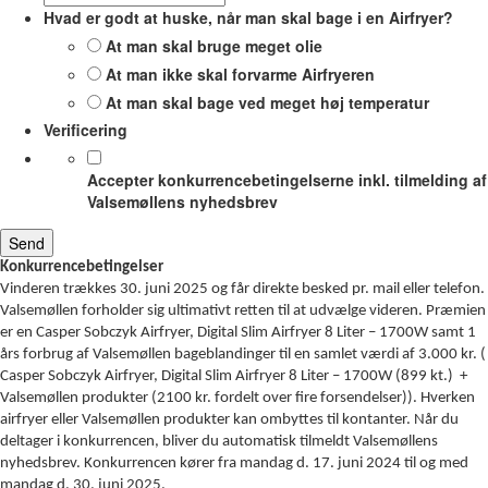
Hvad er godt at huske, når man skal bage i en Airfryer?
At man skal bruge meget olie
At man ikke skal forvarme Airfryeren
At man skal bage ved meget høj temperatur
Verificering
Accepter konkurrencebetingelserne inkl. tilmelding af
Valsemøllens nyhedsbrev
Konkurrencebetingelser
Vinderen trækkes 30. juni 2025 og får direkte besked pr. mail eller telefon.
Valsemøllen forholder sig ultimativt retten til at udvælge videren. Præmien
er en Casper Sobczyk Airfryer, Digital Slim Airfryer 8 Liter – 1700W samt 1
års forbrug af Valsemøllen bageblandinger til en samlet værdi af 3.000 kr. (
Casper Sobczyk Airfryer, Digital Slim Airfryer 8 Liter – 1700W (899 kt.) +
Valsemøllen produkter (2100 kr. fordelt over fire forsendelser)). Hverken
airfryer eller Valsemøllen produkter kan ombyttes til kontanter. Når du
deltager i konkurrencen, bliver du automatisk tilmeldt Valsemøllens
nyhedsbrev. Konkurrencen kører fra mandag d. 17. juni 2024 til og med
mandag d. 30. juni 2025.