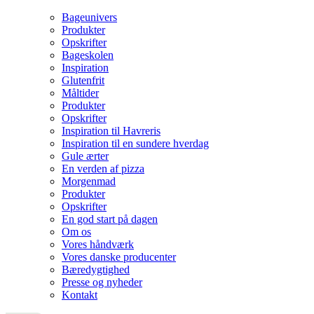
Bageunivers
Produkter
Opskrifter
Bageskolen
Inspiration
Glutenfrit
Måltider
Produkter
Opskrifter
Inspiration til Havreris
Inspiration til en sundere hverdag
Gule ærter
En verden af pizza
Morgenmad
Produkter
Opskrifter
En god start på dagen
Om os
Vores håndværk
Vores danske producenter
Bæredygtighed
Presse og nyheder
Kontakt