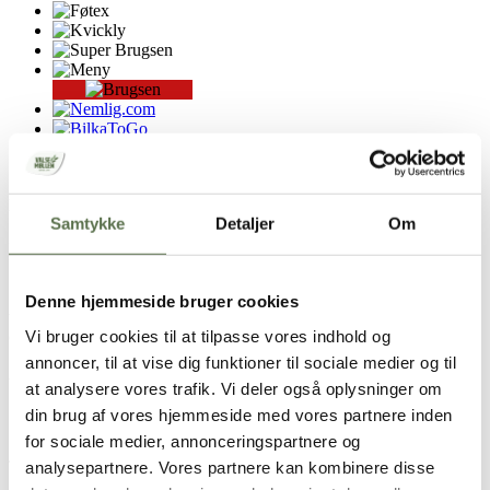
Produktet forhandles i kæden. Sortimentet kan variere lokalt.
Samtykke
Detaljer
Om
Ingredienser
Sukker,
hvedemel,
palmeolie, brun farin, glucosesirup, kakao,
Denne hjemmeside bruger cookies
tøræg
, vaniljesukker med vaniljearoma og vanilje, majsstivelse, salt,
Vi bruger cookies til at tilpasse vores indhold og
chokoladearoma, bagepulver (E450, E500,
hvedestivelse
).
annoncer, til at vise dig funktioner til sociale medier og til
Alle E-numre i dette produkt er vegetabilsk.
at analysere vores trafik. Vi deler også oplysninger om
din brug af vores hjemmeside med vores partnere inden
Opbevaring
for sociale medier, annonceringspartnere og
Tørt, ikke for varmt og ikke sammen med stærkt lugtende varer.
analysepartnere. Vores partnere kan kombinere disse