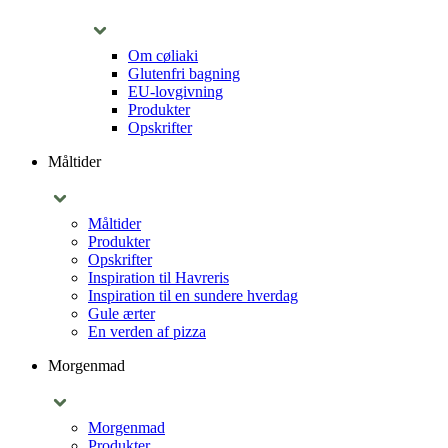
Om cøliaki
Glutenfri bagning
EU-lovgivning
Produkter
Opskrifter
Måltider
Måltider
Produkter
Opskrifter
Inspiration til Havreris
Inspiration til en sundere hverdag
Gule ærter
En verden af pizza
Morgenmad
Morgenmad
Produkter