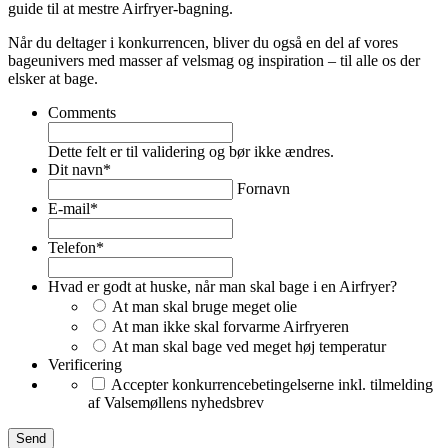
guide til at mestre Airfryer-bagning.
Når du deltager i konkurrencen, bliver du også en del af vores
bageunivers med masser af velsmag og inspiration – til alle os der
elsker at bage.
Comments
Dette felt er til validering og bør ikke ændres.
Dit navn
*
Fornavn
E-mail
*
Telefon
*
Hvad er godt at huske, når man skal bage i en Airfryer?
At man skal bruge meget olie
At man ikke skal forvarme Airfryeren
At man skal bage ved meget høj temperatur
Verificering
Accepter konkurrencebetingelserne inkl. tilmelding
af Valsemøllens nyhedsbrev