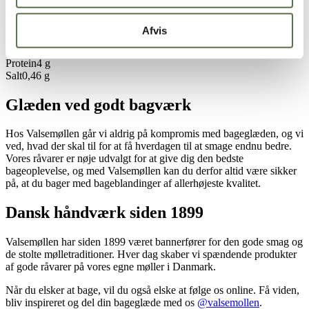
Fedt
16 g
- heraf mættede fedtsyrer
7,7 g
Kulhydrat
61 g
Afvis
- heraf sukkerarter
40 g
Kostfibre
2,3 g
Protein
4 g
Salt
0,46 g
Glæden ved godt bagværk
Hos Valsemøllen går vi aldrig på kompromis med bageglæden, og vi
ved, hvad der skal til for at få hverdagen til at smage endnu bedre.
Vores råvarer er nøje udvalgt for at give dig den bedste
bageoplevelse, og med Valsemøllen kan du derfor altid være sikker
på, at du bager med bageblandinger af allerhøjeste kvalitet.
Dansk håndværk siden 1899
Valsemøllen har siden 1899 været bannerfører for den gode smag og
de stolte mølletraditioner. Hver dag skaber vi spændende produkter
af gode råvarer på vores egne møller i Danmark.
Når du elsker at bage, vil du også elske at følge os online. Få viden,
bliv inspireret og del din bageglæde med os
@valsemollen
.