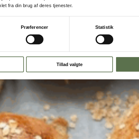
et fra din brug af deres tjenester.
Præferencer
Statistik
ætter
uldkornshvedemel, hvid hvede mel og mange andre fuldkornsmel. Det giv
Tillad valgte