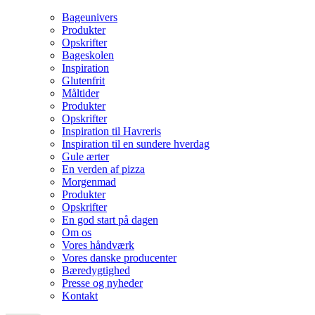
Bageunivers
Produkter
Opskrifter
Bageskolen
Inspiration
Glutenfrit
Måltider
Produkter
Opskrifter
Inspiration til Havreris
Inspiration til en sundere hverdag
Gule ærter
En verden af pizza
Morgenmad
Produkter
Opskrifter
En god start på dagen
Om os
Vores håndværk
Vores danske producenter
Bæredygtighed
Presse og nyheder
Kontakt