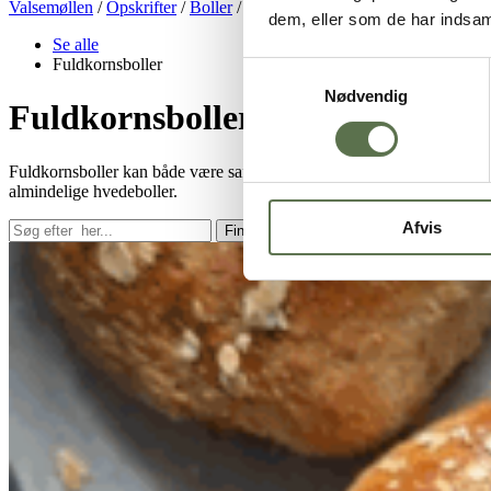
Valsemøllen
/
Opskrifter
/
Boller
/
Fuldkornsboller
dem, eller som de har indsaml
Se alle
Fuldkornsboller
Samtykkevalg
Nødvendig
Fuldkornsboller – Boller der m
Fuldkornsboller kan både være saftige og lækre, de kan bages med f
almindelige hvedeboller.
Afvis
Find