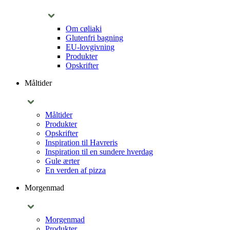
Om cøliaki
Glutenfri bagning
EU-lovgivning
Produkter
Opskrifter
Måltider
Måltider
Produkter
Opskrifter
Inspiration til Havreris
Inspiration til en sundere hverdag
Gule ærter
En verden af pizza
Morgenmad
Morgenmad
Produkter