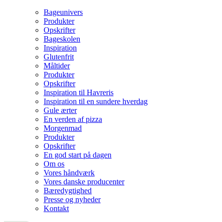
Bageunivers
Produkter
Opskrifter
Bageskolen
Inspiration
Glutenfrit
Måltider
Produkter
Opskrifter
Inspiration til Havreris
Inspiration til en sundere hverdag
Gule ærter
En verden af pizza
Morgenmad
Produkter
Opskrifter
En god start på dagen
Om os
Vores håndværk
Vores danske producenter
Bæredygtighed
Presse og nyheder
Kontakt