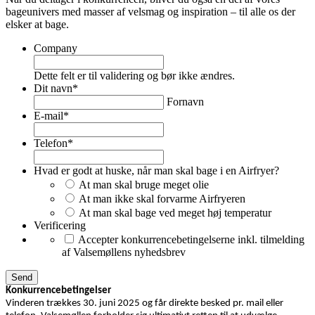
bageunivers med masser af velsmag og inspiration – til alle os der
elsker at bage.
Company
Dette felt er til validering og bør ikke ændres.
Dit navn
*
Fornavn
E-mail
*
Telefon
*
Hvad er godt at huske, når man skal bage i en Airfryer?
At man skal bruge meget olie
At man ikke skal forvarme Airfryeren
At man skal bage ved meget høj temperatur
Verificering
Accepter konkurrencebetingelserne inkl. tilmelding
af Valsemøllens nyhedsbrev
Konkurrencebetingelser
Vinderen trækkes 30. juni 2025 og får direkte besked pr. mail eller