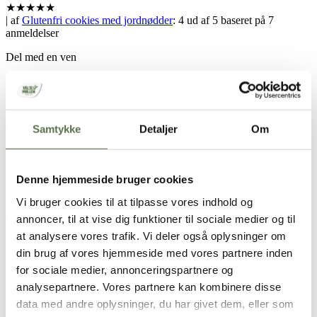
★
★
★
★
★
| af
Glutenfri cookies med jordnødder
:
4
ud af
5
baseret på
7
anmeldelser
Del med en ven
Samtykke
Detaljer
Om
Hold skærmen tændt
Opskrift
Denne hjemmeside bruger cookies
Vi bruger cookies til at tilpasse vores indhold og
ca. 40 stk.
annoncer, til at vise dig funktioner til sociale medier og til
at analysere vores trafik. Vi deler også oplysninger om
100 g smør eller margarine
1 ½ dl flormelis
din brug af vores hjemmeside med vores partnere inden
3/4 dl sukker
for sociale medier, annonceringspartnere og
1 æg
analysepartnere. Vores partnere kan kombinere disse
150 g (ca. 2 ½ dl)
Finax Glutenfri Melmix
½ spsk. kakao
data med andre oplysninger, du har givet dem, eller som
½ tsk. bagepulver