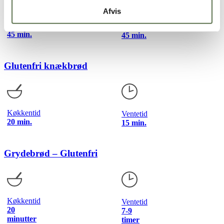
Afvis
Køkkentid
Ventetid
45 min.
45 min.
Glutenfri knækbrød
Køkkentid
Ventetid
20 min.
15 min.
Grydebrød – Glutenfri
Køkkentid
Ventetid
20
7-9
minutter
timer