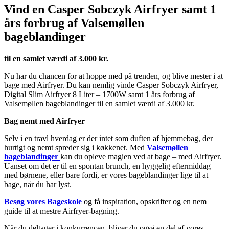
Vind en Casper Sobczyk Airfryer samt 1
års forbrug af Valsemøllen
bageblandinger
til en samlet værdi af 3.000 kr.
Nu har du chancen for at hoppe med på trenden, og blive mester i at
bage med Airfryer. Du kan nemlig vinde Casper Sobczyk Airfryer,
Digital Slim Airfryer 8 Liter – 1700W samt 1 års forbrug af
Valsemøllen bageblandinger til en samlet værdi af 3.000 kr.
Bag nemt med Airfryer
Selv i en travl hverdag er der intet som duften af hjemmebag, der
hurtigt og nemt spreder sig i køkkenet. Med
Valsemøllen
bageblandinger
kan du opleve magien ved at bage – med Airfryer.
Uanset om det er til en spontan brunch, en hyggelig eftermiddag
med børnene, eller bare fordi, er vores bageblandinger lige til at
bage, når du har lyst.
Besøg vores Bageskole
og få inspiration, opskrifter og en nem
guide til at mestre Airfryer-bagning.
Når du deltager i konkurrencen, bliver du også en del af vores