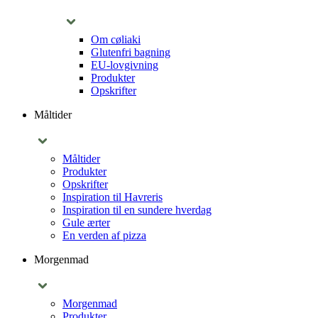
Om cøliaki
Glutenfri bagning
EU-lovgivning
Produkter
Opskrifter
Måltider
Måltider
Produkter
Opskrifter
Inspiration til Havreris
Inspiration til en sundere hverdag
Gule ærter
En verden af pizza
Morgenmad
Morgenmad
Produkter