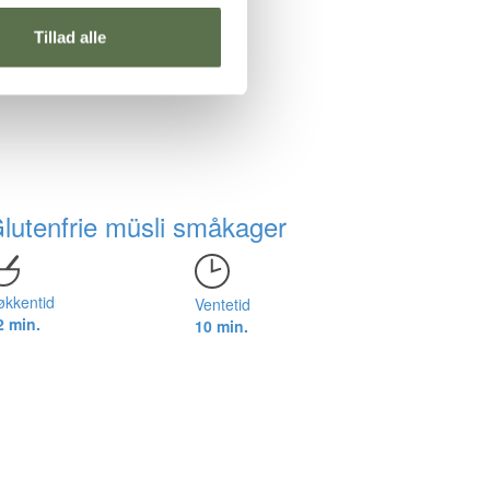
Tillad alle
lutenfrie müsli småkager
økkentid
Ventetid
2 min.
10 min.