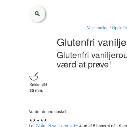
Valsemøllen
/
Opskrift
Glutenfri vanilj
Glutenfri vaniljer
værd at prøve!
Køkkentid
35 min,
Vurder denne opskrift
★
★
★
★
★
| af
Glutenfri vaniljeroulade
:
4
ud af
5
baseret på
19
an