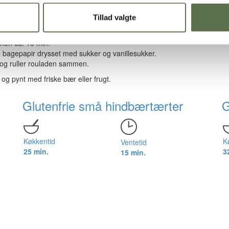
Tillad valgte
ør det ned i æggemassen til dejen er jævn.
vnen ca. 10 min.
 bagepapir drysset med sukker og vanillesukker.
 og ruller rouladen sammen.
og pynt med friske bær eller frugt.
Glutenfrie små hindbærtærter
G
Køkkentid
K
Ventetid
25 min.
3
15 min.