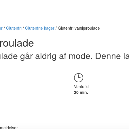
er
/
Glutenfri
/
Glutenfrie kager
/
Glutenfri vaniljeroulade
eroulade
oulade går aldrig af mode. Denne læ
Ventetid
20 min.
meldelser