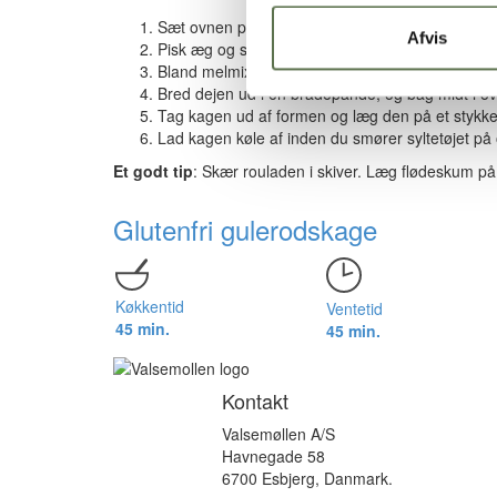
Sæt ovnen på 200ºC.
Afvis
Pisk æg og sukker luftigt.
Bland melmix, vaniljesukker og bagepulver, og r
Bred dejen ud i en bradepande, og bag midt i o
Tag kagen ud af formen og læg den på et stykke
Lad kagen køle af inden du smører syltetøjet på
Et godt tip
: Skær rouladen i skiver. Læg flødeskum på 
Glutenfri gulerodskage
Køkkentid
Ventetid
45 min.
45 min.
Kontakt
Valsemøllen A/S
Havnegade 58
6700 Esbjerg, Danmark.