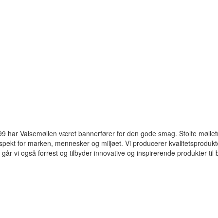
99 har Valsemøllen været bannerfører for den gode smag. Stolte mølle
respekt for marken, mennesker og miljøet. Vi producerer kvalitetsproduk
 vi også forrest og tilbyder innovative og inspirerende produkter til b