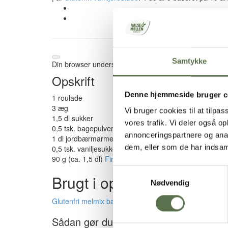
Samtykke
Din browser understøtter ikke denne funktion
Opskrift
Denne hjemmeside bruger c
1 roulade
3 æg
Vi bruger cookies til at tilpas
1,5 dl sukker
vores trafik. Vi deler også 
0,5 tsk. bagepulver
annonceringspartnere og anal
1 dl jordbærmarmelade (eller andet marmelade)
dem, eller som de har indsaml
0,5 tsk. vaniljesukker
90 g (ca. 1,5 dl)
Finax Glutenfri Melmix
eller
Finax Lav
Samtykkevalg
Brugt i opskriften
Nødvendig
Glutenfri melmix basis
Sådan gør du