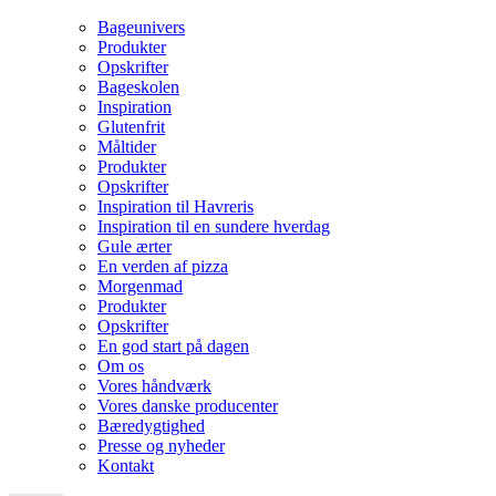
Bageunivers
Produkter
Opskrifter
Bageskolen
Inspiration
Glutenfrit
Måltider
Produkter
Opskrifter
Inspiration til Havreris
Inspiration til en sundere hverdag
Gule ærter
En verden af pizza
Morgenmad
Produkter
Opskrifter
En god start på dagen
Om os
Vores håndværk
Vores danske producenter
Bæredygtighed
Presse og nyheder
Kontakt