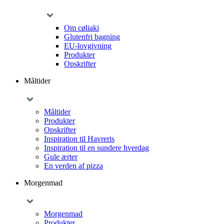
Om cøliaki
Glutenfri bagning
EU-lovgivning
Produkter
Opskrifter
Måltider
Måltider
Produkter
Opskrifter
Inspiration til Havreris
Inspiration til en sundere hverdag
Gule ærter
En verden af pizza
Morgenmad
Morgenmad
Produkter