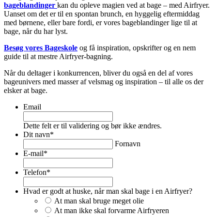
bageblandinger
kan du opleve magien ved at bage – med Airfryer.
Uanset om det er til en spontan brunch, en hyggelig eftermiddag
med børnene, eller bare fordi, er vores bageblandinger lige til at
bage, når du har lyst.
Besøg vores Bageskole
og få inspiration, opskrifter og en nem
guide til at mestre Airfryer-bagning.
Når du deltager i konkurrencen, bliver du også en del af vores
bageunivers med masser af velsmag og inspiration – til alle os der
elsker at bage.
Email
Dette felt er til validering og bør ikke ændres.
Dit navn
*
Fornavn
E-mail
*
Telefon
*
Hvad er godt at huske, når man skal bage i en Airfryer?
At man skal bruge meget olie
At man ikke skal forvarme Airfryeren