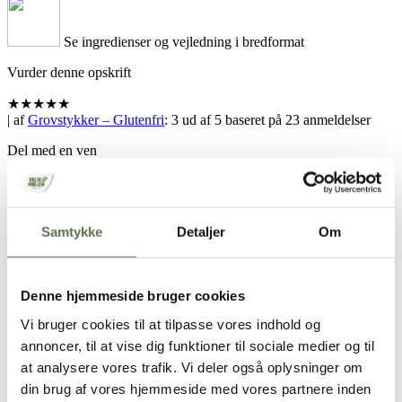
Se ingredienser og vejledning i bredformat
Vurder denne opskrift
★
★
★
★
★
| af
Grovstykker – Glutenfri
:
3
ud af
5
baseret på
23
anmeldelser
Del med en ven
Samtykke
Detaljer
Om
Hold skærmen tændt
Denne hjemmeside bruger cookies
Opskrift
Vi bruger cookies til at tilpasse vores indhold og
annoncer, til at vise dig funktioner til sociale medier og til
ca. 15 boller
at analysere vores trafik. Vi deler også oplysninger om
3 dl. Kogende vand
din brug af vores hjemmeside med vores partnere inden
2 dl. Valsemøllen frø og kerner (fx solsikke, hørfrø, sesam, græskar,