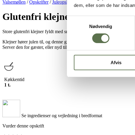
Valsemøllen
/
Opskrifter
/
Juleopskrifter
/
Glutenfri julebagning
/
Glute
dem, eller som de har indsaml
Glutenfri klejner
Samtykkevalg
Nødvendig
Store glutenfri klejner fyldt med smag er en perfekt julesnack. De smager
Klejner hører julen til, og denne glutenfri version er udviklet af
Anja I
Server den for gæster, eller nyd til til eftermiddagskaffen, når mørket 
Afvis
Køkkentid
1 t.
Se ingredienser og vejledning i bredformat
Vurder denne opskrift