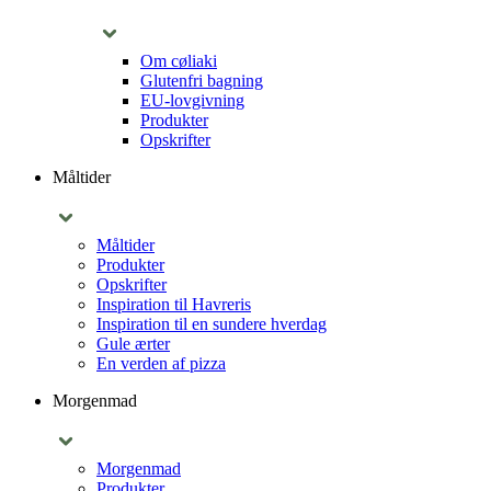
Om cøliaki
Glutenfri bagning
EU-lovgivning
Produkter
Opskrifter
Måltider
Måltider
Produkter
Opskrifter
Inspiration til Havreris
Inspiration til en sundere hverdag
Gule ærter
En verden af pizza
Morgenmad
Morgenmad
Produkter