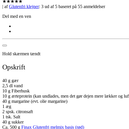
★
★
★
★
★
| af
Glutenfri klejner
:
3
ud af
5
baseret på
55
anmeldelser
Del med en ven
Hold skærmen tændt
Opskrift
40 g gær
2,5 dl vand
10 g Fiberhusk
10 g ærteprotein (kan undlades, men det gør dejen mere lækker og luf
40 g margarine (evt. olie margarine)
1 æg
2 spsk. citronsaft
1 tsk. Salt
40 g sukker
Ca. 500 g
Finax Glutenfri melmix basis (rød)