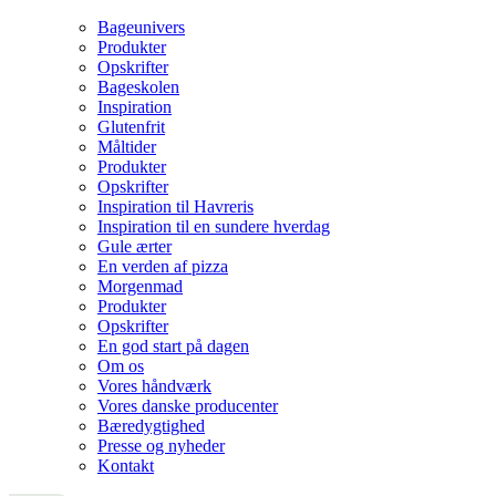
Bageunivers
Produkter
Opskrifter
Bageskolen
Inspiration
Glutenfrit
Måltider
Produkter
Opskrifter
Inspiration til Havreris
Inspiration til en sundere hverdag
Gule ærter
En verden af pizza
Morgenmad
Produkter
Opskrifter
En god start på dagen
Om os
Vores håndværk
Vores danske producenter
Bæredygtighed
Presse og nyheder
Kontakt