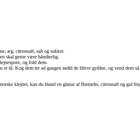
e, æg, citronsaft, salt og sukker.
ejen skal gerne være håndterlig.
klejnespore, og fold dem.
 du er til. Kog dem tre ad gangen indtil de bliver gyldne, og vend dem så
rske klejner, kan du bland en glasur af flormelis, citronsaft og gul frug