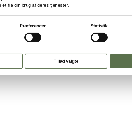
nfri klejner
et fra din brug af deres tjenester.
Præferencer
Statistik
 lige præcis af jul, og det bliver faktisk ikke rigtig jul uden. Derfor ha
sabell
, der selv har en datter med cøliaki. Bagt med
Finax glutenfri mel
så småt begynder at falde på.
Tillad valgte