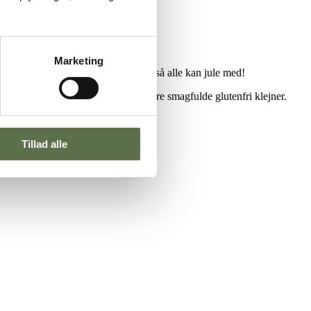
Marketing
r vi også lavet en glutenfri variant, så alle kan jule med!
mix
(den røde), så du får skønne, store smagfulde glutenfri klejner.
Tillad alle