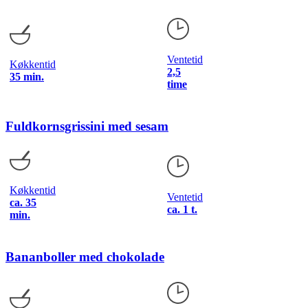
Ventetid
Køkkentid
2,5
35 min.
time
Fuldkornsgrissini med sesam
Køkkentid
Ventetid
ca. 35
ca. 1 t.
min.
Bananboller med chokolade