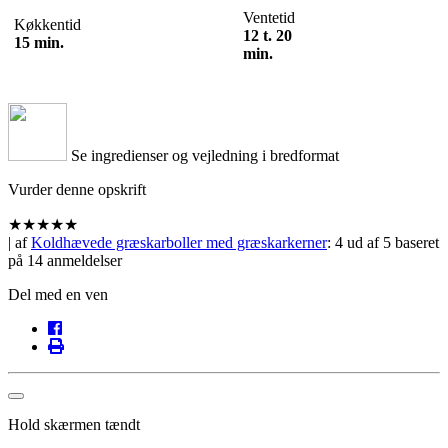
Ventetid
Køkkentid
12 t. 20
15 min.
min.
Se ingredienser og vejledning i bredformat
Vurder denne opskrift
★
★
★
★
★
| af
Koldhævede græskarboller med græskarkerner
:
4
ud af
5
baseret
på
14
anmeldelser
Del med en ven
Hold skærmen tændt