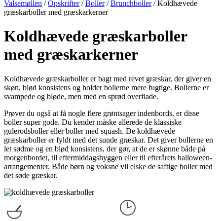
Valsemøllen
/
Opskrifter
/
Boller
/
Brunchboller
/
Koldhævede
græskarboller med græskarkerner
Koldhævede græskarboller
med græskarkerner
Koldhævede græskarboller er bagt med revet græskar, der giver en
skøn, blød konsistens og holder bollerne mere fugtige. Bollerne er
svampede og bløde, men med en sprød overflade.
Prøver du også at få nogle flere grøntsager indenbords, er disse
boller super gode. Du kender måske allerede de klassiske
gulerodsboller eller boller med squash. De koldhævede
græskarboller er fyldt med det sunde græskar. Det giver bollerne en
let sødme og en blød konsistens, der gør, at de er skønne både på
morgenbordet, til eftermiddagshyggen eller til efterårets halloween-
arrangementer. Både børn og voksne vil elske de saftige boller med
det søde græskar.