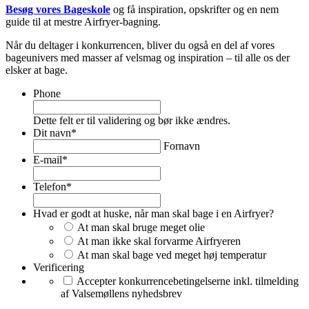
Besøg vores Bageskole
og få inspiration, opskrifter og en nem
guide til at mestre Airfryer-bagning.
Når du deltager i konkurrencen, bliver du også en del af vores
bageunivers med masser af velsmag og inspiration – til alle os der
elsker at bage.
Phone
Dette felt er til validering og bør ikke ændres.
Dit navn
*
Fornavn
E-mail
*
Telefon
*
Hvad er godt at huske, når man skal bage i en Airfryer?
At man skal bruge meget olie
At man ikke skal forvarme Airfryeren
At man skal bage ved meget høj temperatur
Verificering
Accepter konkurrencebetingelserne inkl. tilmelding
af Valsemøllens nyhedsbrev