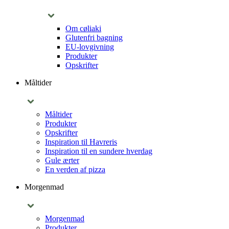
Om cøliaki
Glutenfri bagning
EU-lovgivning
Produkter
Opskrifter
Måltider
Måltider
Produkter
Opskrifter
Inspiration til Havreris
Inspiration til en sundere hverdag
Gule ærter
En verden af pizza
Morgenmad
Morgenmad
Produkter