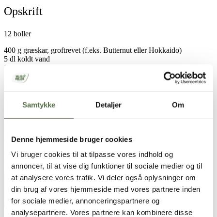
Opskrift
12 boller
400 g græskar, groftrevet (f.eks. Butternut eller Hokkaido)
5 dl koldt vand
10 g gær
1 dl Valsemøllen økologiske græskarkerner
400 g Valsemøllen hvedemel
300 g Valsemøllen grahamsmel
1 spsk salt
Samtykke
Detaljer
Om
1 æg til pensling
Pynt
1 dl Valsemøllen økologiske græskarkerner
Denne hjemmeside bruger cookies
Vi bruger cookies til at tilpasse vores indhold og
Brugt i opskriften
annoncer, til at vise dig funktioner til sociale medier og til
Dansk Hvedemel
at analysere vores trafik. Vi deler også oplysninger om
Dansk Grahamsmel
din brug af vores hjemmeside med vores partnere inden
Økologiske Græskarkerner
for sociale medier, annonceringspartnere og
analysepartnere. Vores partnere kan kombinere disse