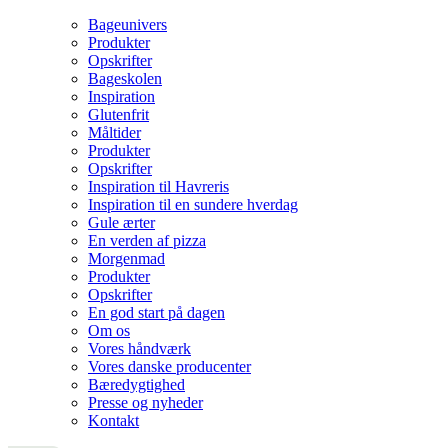
Bageunivers
Produkter
Opskrifter
Bageskolen
Inspiration
Glutenfrit
Måltider
Produkter
Opskrifter
Inspiration til Havreris
Inspiration til en sundere hverdag
Gule ærter
En verden af pizza
Morgenmad
Produkter
Opskrifter
En god start på dagen
Om os
Vores håndværk
Vores danske producenter
Bæredygtighed
Presse og nyheder
Kontakt