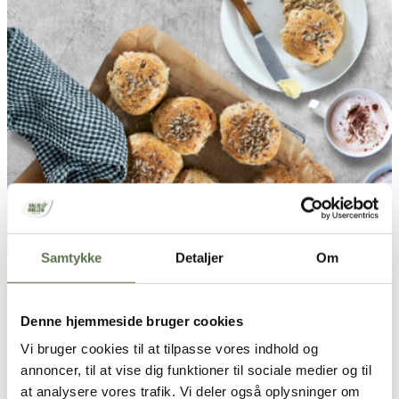
Samtykke
Detaljer
Om
Fuldkornsboller med solsikkekerner
Denne hjemmeside bruger cookies
Vi bruger cookies til at tilpasse vores indhold og
annoncer, til at vise dig funktioner til sociale medier og til
Ventetid
Køkkentid
2,5
at analysere vores trafik. Vi deler også oplysninger om
35 min.