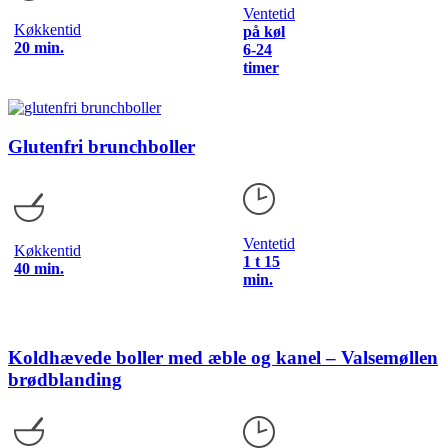
Ventetid
Køkkentid
på køl
20 min.
6-24
timer
Glutenfri brunchboller
Ventetid
Køkkentid
1 t 15
40 min.
min.
Koldhævede boller med æble og kanel – Valsemøllen
brødblanding