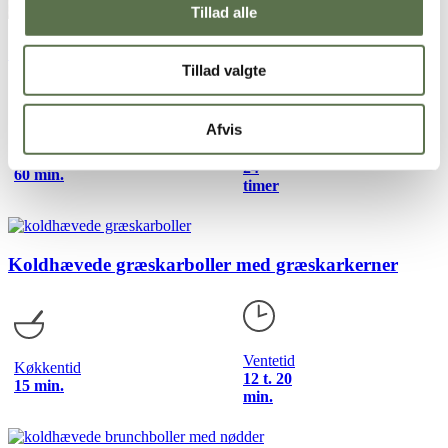
Tillad alle
Surdejsboller med chiafrø
Tillad valgte
Afvis
Ventetid
Køkkentid
24
60 min.
timer
Koldhævede græskarboller med græskarkerner
Ventetid
Køkkentid
12 t. 20
15 min.
min.