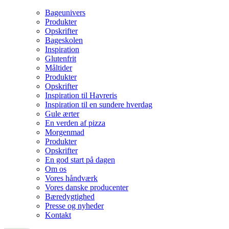
Bageunivers
Produkter
Opskrifter
Bageskolen
Inspiration
Glutenfrit
Måltider
Produkter
Opskrifter
Inspiration til Havreris
Inspiration til en sundere hverdag
Gule ærter
En verden af pizza
Morgenmad
Produkter
Opskrifter
En god start på dagen
Om os
Vores håndværk
Vores danske producenter
Bæredygtighed
Presse og nyheder
Kontakt