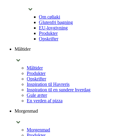
Om cøliaki
Glutenfri bagning
EU-lovgivning
Produkter
Opskrifter
Måltider
Måltider
Produkter
Opskrifter
Inspiration til Havreris
Inspiration til en sundere hverdag
Gule ærter
En verden af pizza
Morgenmad
Morgenmad
Produkter