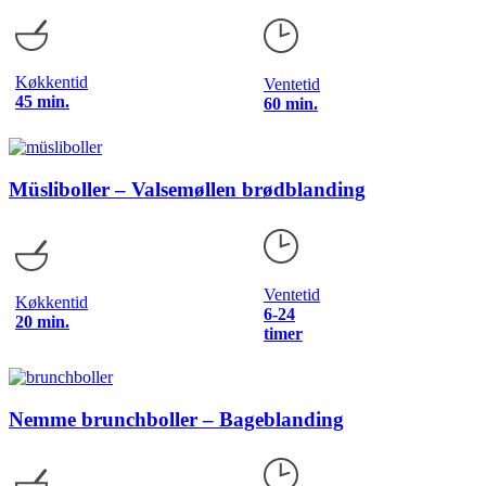
Køkkentid
Ventetid
45 min.
60 min.
Müsliboller – Valsemøllen brødblanding
Ventetid
Køkkentid
6-24
20 min.
timer
Nemme brunchboller – Bageblanding