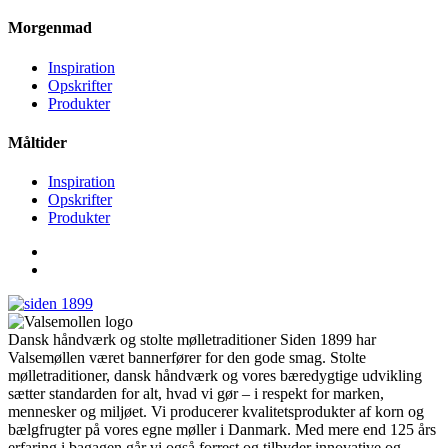
Morgenmad
Inspiration
Opskrifter
Produkter
Måltider
Inspiration
Opskrifter
Produkter
Dansk håndværk og stolte mølletraditioner Siden 1899 har
Valsemøllen været bannerfører for den gode smag. Stolte
mølletraditioner, dansk håndværk og vores bæredygtige udvikling
sætter standarden for alt, hvad vi gør – i respekt for marken,
mennesker og miljøet. Vi producerer kvalitetsprodukter af korn og
bælgfrugter på vores egne møller i Danmark. Med mere end 125 års
erfaring i bagagen går vi også forrest og tilbyder innovative og