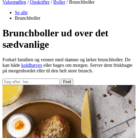
Valsemøllen
/
Opskrifter
/
Boller
/
Brunchboller
Se alle
Brunchboller
Brunchboller ud over det
sædvanlige
Forkæl familien og venner med skønne og lækre brunchboller. De
kan både
koldhæves
eller bages om morgen. Server dem friskbagte
på morgenbordet eller til den helt store brunch.
Find