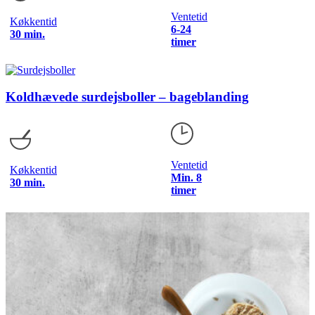
Ventetid
Køkkentid
6-24
30 min.
timer
Koldhævede surdejsboller – bageblanding
Ventetid
Køkkentid
Min. 8
30 min.
timer