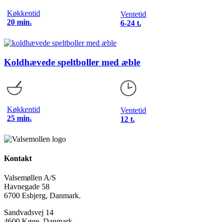
Køkkentid
Ventetid
20 min.
6-24 t.
Koldhævede speltboller med æble
Køkkentid
Ventetid
25 min.
12 t.
Kontakt
Valsemøllen A/S
Havnegade 58
6700 Esbjerg, Danmark.
Sandvadsvej 14
4600 Køge, Danmark.