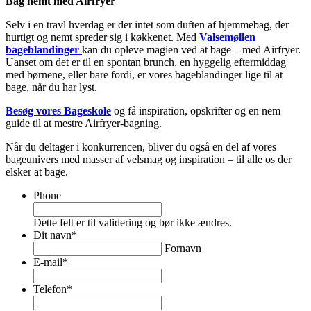
Bag nemt med Airfryer
Selv i en travl hverdag er der intet som duften af hjemmebag, der
hurtigt og nemt spreder sig i køkkenet. Med
Valsemøllen
bageblandinger
kan du opleve magien ved at bage – med Airfryer.
Uanset om det er til en spontan brunch, en hyggelig eftermiddag
med børnene, eller bare fordi, er vores bageblandinger lige til at
bage, når du har lyst.
Besøg vores Bageskole
og få inspiration, opskrifter og en nem
guide til at mestre Airfryer-bagning.
Når du deltager i konkurrencen, bliver du også en del af vores
bageunivers med masser af velsmag og inspiration – til alle os der
elsker at bage.
Phone
Dette felt er til validering og bør ikke ændres.
Dit navn
*
Fornavn
E-mail
*
Telefon
*