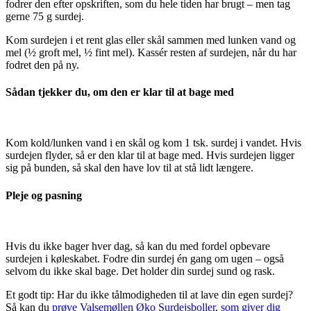
fodrer den efter opskriften, som du hele tiden har brugt – men tag
gerne 75 g surdej.
Kom surdejen i et rent glas eller skål sammen med lunken vand og
mel (½ groft mel, ½ fint mel). Kassér resten af surdejen, når du har
fodret den på ny.
Sådan tjekker du, om den er klar til at bage med
Kom kold/lunken vand i en skål og kom 1 tsk. surdej i vandet. Hvis
surdejen flyder, så er den klar til at bage med. Hvis surdejen ligger
sig på bunden, så skal den have lov til at stå lidt længere.
Pleje og pasning
Hvis du ikke bager hver dag, så kan du med fordel opbevare
surdejen i køleskabet. Fodre din surdej én gang om ugen – også
selvom du ikke skal bage. Det holder din surdej sund og rask.
Et godt tip: Har du ikke tålmodigheden til at lave din egen surdej?
Så kan du
prøve Valsemøllen Øko Surdejsboller, som giver dig