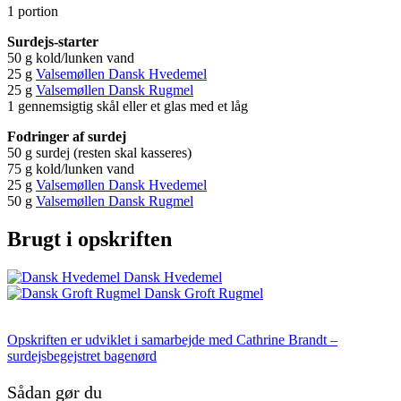
1 portion
Surdejs-starter
50 g kold/lunken vand
25 g
Valsemøllen Dansk Hvedemel
25 g
Valsemøllen Dansk Rugmel
1 gennemsigtig skål eller et glas med et låg
Fodringer af surdej
50 g surdej (resten skal kasseres)
75 g kold/lunken vand
25 g
Valsemøllen Dansk Hvedemel
50 g
Valsemøllen Dansk Rugmel
Brugt i opskriften
Dansk Hvedemel
Dansk Groft Rugmel
Opskriften er udviklet i samarbejde med
Cathrine Brandt –
surdejsbegejstret bagenørd
Sådan gør du