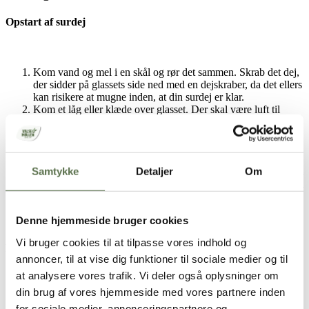
Opstart af surdej
Kom vand og mel i en skål og rør det sammen. Skrab det dej,
der sidder på glassets side ned med en dejskraber, da det ellers
kan risikere at mugne inden, at din surdej er klar.
Kom et låg eller klæde over glasset. Der skal være luft til
surdejen, men stadig et låg eller klæde over, da den ellers
tørrer ud.
Stil glasset med surdejs-opstart et sted, hvor der er lidt
køligere end stuetemperatur.
Samtykke
Detaljer
Om
Lad surdejen arbejde i cirka et døgn. Når surdejen er vokset til
dobbelt størrelse og har små luftbobler ned langs siden, så skal
den fodres. Når du fjerner klædet/låget, så kan der være en tør
skorpe på toppen af surdejen. Det er helt normalt, og det
Denne hjemmeside bruger cookies
kasseres.
Vi bruger cookies til at tilpasse vores indhold og
Fodring af surdejen
annoncer, til at vise dig funktioner til sociale medier og til
at analysere vores trafik. Vi deler også oplysninger om
din brug af vores hjemmeside med vores partnere inden
Fodre surdejen efter anvisningerne i
Ingredienser
og kassér
for sociale medier, annonceringspartnere og