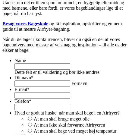
Uanset om det er til en spontan brunch, en hyggelig eftermiddag
med børnene, eller bare fordi, er vores bageblandinger lige til at
bage, når du har lyst.
Besøg vores Bageskole
og få inspiration, opskrifter og en nem
guide til at mestre Airfryer-bagning.
Når du deltager i konkurrencen, bliver du også en del af vores
bageunivers med masser af velsmag og inspiration – til alle os der
elsker at bage.
Name
Dette felt er til validering og bør ikke ændres.
Dit navn
*
Fornavn
E-mail
*
Telefon
*
Hvad er godt at huske, når man skal bage i en Airfryer?
At man skal bruge meget olie
At man ikke skal forvarme Airfryeren
At man skal bage ved meget høj temperatur