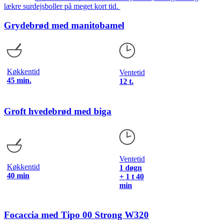
lækre surdejsboller på meget kort tid.
Grydebrød med manitobamel
Køkkentid
Ventetid
45 min.
12 t.
Groft hvedebrød med biga
Ventetid
Køkkentid
1 døgn
40 min
+ 1 t 40
min
Focaccia med Tipo 00 Strong W320