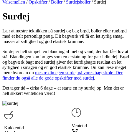
Valsemøllen
/
Opskrifter
/
Boller
/
Surdejsboller
/
Surdej
Surdej
Lær at mestre teknikken på surdej og bag brød, boller eller rugbrød
med et helt personligt præg. Dit bagværk vil få en let syrlig smag,
masser af saftighed og god elastisk krumme.
Surdej er helt simpelt en blanding af mel og vand, der har fået lov at
stå. Blandingen kan bruges som en erstatning for gær i din dej. Brød
og bagværk bagt med surdej giver det færdigbagte resultat en let
syrlighed i smagen og en god elastisk krumme. Du kan læse meget
mere hvordan du
mestre din egen surdej på vores bageskole. Der
fimder du også alle de gode opskrifter med surdej
.
Det tager tid – cirka 6 dage – at starte en ny surdej op. Men det er
helt sikkert ventetiden værd!
Ventetid
Køkkentid
5-7