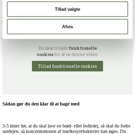
klar til at bage med. Du har nu en surdej, som du i princippet
kan have for evigt, hvis du fodrer den ofte og ikke udsætter
Tillad valgte
den for voldsomme temperaturskift.
Afvis
Du skal tillade
funktionelle
cookies
for at se denne video.
Tillad funktionelle cookies
Sådan gør du den klar til at bage med
3-5 timer før, at du skal lave en brød- eller bolledej, så skal du fodre
surdejen, så koncentrationen af mælkesyrebakterier kan øges. Du