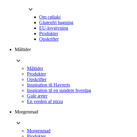
Om cøliaki
Glutenfri bagning
EU-lovgivning
Produkter
Opskrifter
Måltider
Måltider
Produkter
Opskrifter
Inspiration til Havreris
Inspiration til en sundere hverdag
Gule ærter
En verden af pizza
Morgenmad
Morgenmad
Produkter