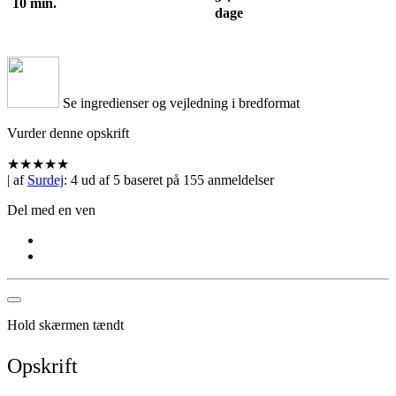
10 min.
dage
Se ingredienser og vejledning i bredformat
Vurder denne opskrift
★
★
★
★
★
| af
Surdej
:
4
ud af
5
baseret på
155
anmeldelser
Del med en ven
Hold skærmen tændt
Opskrift