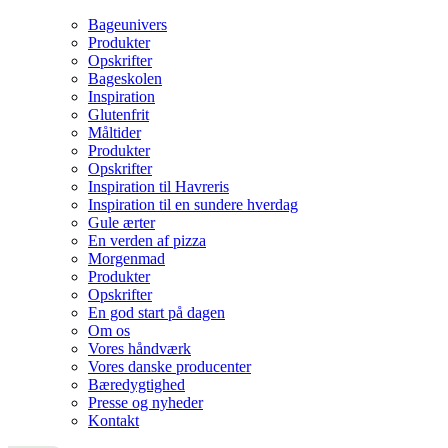
Bageunivers
Produkter
Opskrifter
Bageskolen
Inspiration
Glutenfrit
Måltider
Produkter
Opskrifter
Inspiration til Havreris
Inspiration til en sundere hverdag
Gule ærter
En verden af pizza
Morgenmad
Produkter
Opskrifter
En god start på dagen
Om os
Vores håndværk
Vores danske producenter
Bæredygtighed
Presse og nyheder
Kontakt