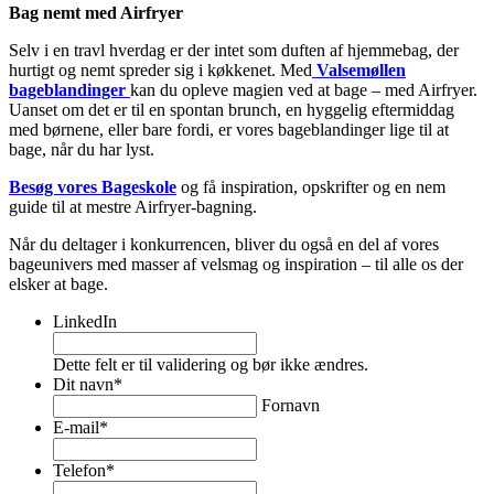
Bag nemt med Airfryer
Selv i en travl hverdag er der intet som duften af hjemmebag, der
hurtigt og nemt spreder sig i køkkenet. Med
Valsemøllen
bageblandinger
kan du opleve magien ved at bage – med Airfryer.
Uanset om det er til en spontan brunch, en hyggelig eftermiddag
med børnene, eller bare fordi, er vores bageblandinger lige til at
bage, når du har lyst.
Besøg vores Bageskole
og få inspiration, opskrifter og en nem
guide til at mestre Airfryer-bagning.
Når du deltager i konkurrencen, bliver du også en del af vores
bageunivers med masser af velsmag og inspiration – til alle os der
elsker at bage.
LinkedIn
Dette felt er til validering og bør ikke ændres.
Dit navn
*
Fornavn
E-mail
*
Telefon
*