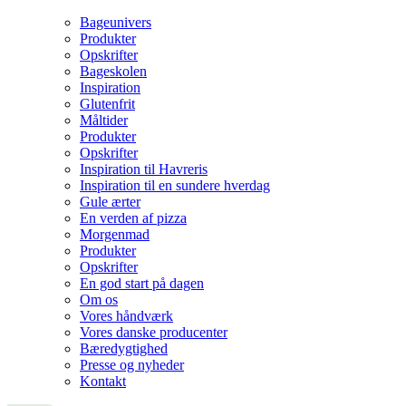
Bageunivers
Produkter
Opskrifter
Bageskolen
Inspiration
Glutenfrit
Måltider
Produkter
Opskrifter
Inspiration til Havreris
Inspiration til en sundere hverdag
Gule ærter
En verden af pizza
Morgenmad
Produkter
Opskrifter
En god start på dagen
Om os
Vores håndværk
Vores danske producenter
Bæredygtighed
Presse og nyheder
Kontakt