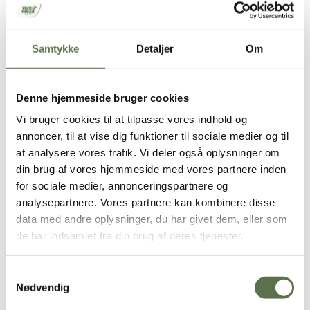
40 g
Valsemøllen økologiske chiafrø
40 g
Valsemøllen økologiske hørfrø
40 g
Valsemøllen økologiske solsikkekerner
500 g vand
Samtykke
Detaljer
Om
Boller
700 g grød
25 g gær
Denne hjemmeside bruger cookies
50 g olie
Vi bruger cookies til at tilpasse vores indhold og
40 g sukker
10 g salt
annoncer, til at vise dig funktioner til sociale medier og til
ca. 300 g
Valsemøllen Økologisk Dansk Hvedemel
at analysere vores trafik. Vi deler også oplysninger om
din brug af vores hjemmeside med vores partnere inden
Brugt i opskriften
for sociale medier, annonceringspartnere og
analysepartnere. Vores partnere kan kombinere disse
Økologiske Havregryn,
grovvalsede
data med andre oplysninger, du har givet dem, eller som
Økologisk Dansk Hvedemel
de har indsamlet fra din brug af deres tjenester.
Se alternativ
Samtykkevalg
Økologiske Chiafrø
Nødvendig
Økologiske Hørfrø
Økologiske Solsikkekerner