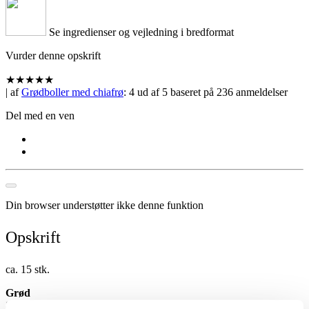
Se ingredienser og vejledning i bredformat
Vurder denne opskrift
★
★
★
★
★
| af
Grødboller med chiafrø
:
4
ud af
5
baseret på
236
anmeldelser
Del med en ven
Din browser understøtter ikke denne funktion
Opskrift
ca. 15 stk.
Grød
80 g
Valsemøllen ØKO Grovvalsede Havregryn