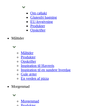
Om cøliaki
Glutenfri bagning
EU-lovgivning
Produkter
Opskrifter
Måltider
Måltider
Produkter
Opskrifter
Inspiration til Havreris
Inspiration til en sundere hverdag
Gule ærter
En verden af pizza
Morgenmad
Morgenmad
Produkter