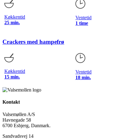
Køkkentid
Ventetid
25 min.
1 time
Crackers med hampefrø
Køkkentid
Ventetid
15 min.
18 min.
Kontakt
Valsemøllen A/S
Havnegade 58
6700 Esbjerg, Danmark.
Sandvadsvej 14