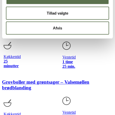
til.
Energi pr. person: 347 kcal, fedt 29 %, protein 26 %, kulhydrat 45
Tillad valgte
%
Opskrift udviklet af
Fit Living
Afvis
Rugsnacks – Valsemøllen brødblanding
Køkkentid
Ventetid
25
1 time
minutter
25 min.
Grovboller med grøntsager – Valsemøllen
brødblanding
Ventetid
Køkkentid