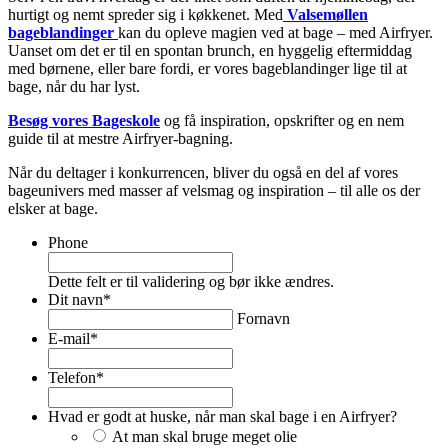
hurtigt og nemt spreder sig i køkkenet. Med
Valsemøllen
bageblandinger
kan du opleve magien ved at bage – med Airfryer.
Uanset om det er til en spontan brunch, en hyggelig eftermiddag
med børnene, eller bare fordi, er vores bageblandinger lige til at
bage, når du har lyst.
Besøg vores Bageskole
og få inspiration, opskrifter og en nem
guide til at mestre Airfryer-bagning.
Når du deltager i konkurrencen, bliver du også en del af vores
bageunivers med masser af velsmag og inspiration – til alle os der
elsker at bage.
Phone
Dette felt er til validering og bør ikke ændres.
Dit navn
*
Fornavn
E-mail
*
Telefon
*
Hvad er godt at huske, når man skal bage i en Airfryer?
At man skal bruge meget olie