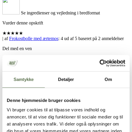
Se ingredienser og vejledning i bredformat
Vurder denne opskrift
★
★
★
★
★
| af
Frokostbolle med ærtemos
:
4
ud af
5
baseret på
2
anmeldelser
Del med en ven
Samtykke
Detaljer
Om
Hold skærmen tændt
Opskrift
Denne hjemmeside bruger cookies
Vi bruger cookies til at tilpasse vores indhold og
4 personer
annoncer, til at vise dig funktioner til sociale medier og til
at analysere vores trafik. Vi deler også oplysninger om
100 g optøede ærter
100 g skyr
din brug af vores hjemmeside med vores partnere inden