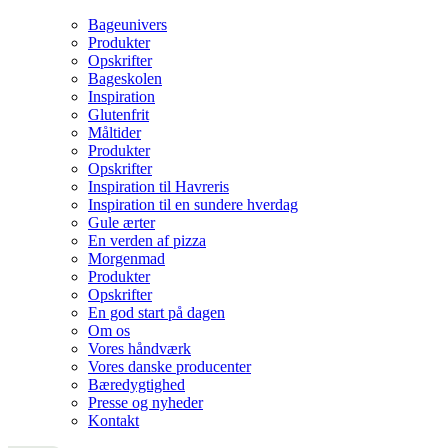
Bageunivers
Produkter
Opskrifter
Bageskolen
Inspiration
Glutenfrit
Måltider
Produkter
Opskrifter
Inspiration til Havreris
Inspiration til en sundere hverdag
Gule ærter
En verden af pizza
Morgenmad
Produkter
Opskrifter
En god start på dagen
Om os
Vores håndværk
Vores danske producenter
Bæredygtighed
Presse og nyheder
Kontakt