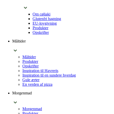
Om cøliaki
Glutenfri bagning
EU-lovgivning
Produkter
Opskrifter
Måltider
Måltider
Produkter
Opskrifter
Inspiration til Havreris
Inspiration til en sundere hverdag
Gule ærter
En verden af pizza
Morgenmad
Morgenmad
Produkter