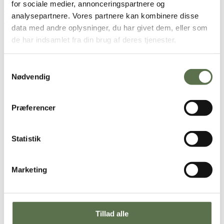
for sociale medier, annonceringspartnere og
Opskriften er udviklet i samarbejde med Maria Vestergaard –
analysepartnere. Vores partnere kan kombinere disse
Madblogger med fokus på ‘hjemmebag på den nemme måde’
data med andre oplysninger, du har givet dem, eller som
Sådan gør du
de har indsamlet fra din brug af deres tjenester.
Hæld vandet i en skål. Tilsæt gær og rør til gæren er opløst.
Samtykkevalg
Tilsæt posens indhold og ælt dejen i en røremaskine ved
Nødvendig
mellemste hastighed eller med hænderne i 5-10 minutter.
Pisk mælk og æg sammen i en gryde under opvarmning.
Tilsæt sukker, majsstivelse og vanilje og pisk til cremen bliver
tyk
Præferencer
Lad cremen køle helt ned.
Rul dejen ud og skær den i firkanter af ca. 1 cm tykkelse og 5
x 5 cm i bredde
Statistik
Placer en spiseskefuld creme i midten af dejen og fold dejen
op omkring. Vær omhyggelig med at lukke bollerne helt
sammen, så ikke fyldet flyder ud under bagning. Brug
Marketing
eventuelt lidt vand. Lad bollerne hæve i 60 minutter ved
stuetemperatur.
Pensl de færdighævede fastelavnsboller med vand eller æg,
og bag dem i midten af en forvarmet ovn ved 200°C (varmluft
180°C) i ca. 15-20 minutter, til de er gyldne.
Tillad alle
Lad fastelavnsbollerne køle af på en rist. Pynt med glasur og