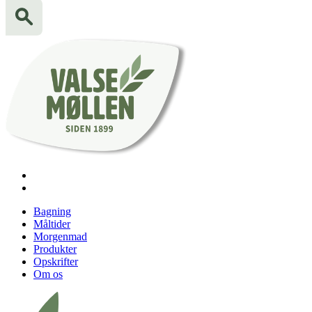
Bagning
Måltider
Morgenmad
Produkter
Opskrifter
Om os