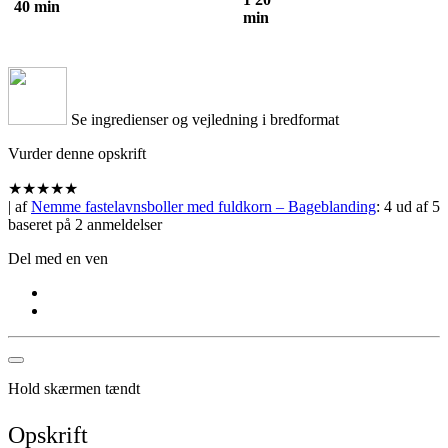
40 min
min
Se ingredienser og vejledning i bredformat
Vurder denne opskrift
★
★
★
★
★
| af
Nemme fastelavnsboller med fuldkorn – Bageblanding
:
4
ud af
5
baseret på
2
anmeldelser
Del med en ven
Hold skærmen tændt
Opskrift