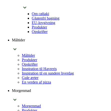
Om cøliaki
Glutenfri bagning
EU-lovgivning
Produkter
Opskrifter
Måltider
Måltider
Produkter
Opskrifter
Inspiration til Havreris
Inspiration til en sundere hverdag
Gule ærter
En verden af pizza
Morgenmad
Morgenmad
Produkter