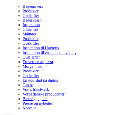
Bageunivers
Produkter
Opskrifter
Bageskolen
Inspiration
Glutenfrit
Måltider
Produkter
Opskrifter
Inspiration til Havreris
Inspiration til en sundere hverdag
Gule ærter
En verden af pizza
Morgenmad
Produkter
Opskrifter
En god start på dagen
Om os
Vores håndværk
Vores danske producenter
Bæredygtighed
Presse og nyheder
Kontakt