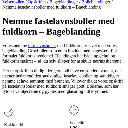
Valsemøllen
/
Opskrifter
/
Bageblandinger
/
Bolleblandinger
/
Nemme fastelavnsboller med fuldkorn – Bageblanding
Nemme fastelavnsboller med
fuldkorn – Bageblanding
Vores nemme
fastelavnsboller
med fuldkorn, er lavet med vores
bageblanding Grovboller, som er en bløddej med bagestærk fint
formalet fuldkornshvedemel. Blandingen har både nøglehul og
fuldkornsmækret – så du selv slipper for at skulle næringsberegne.
Her er opskriften til dig, der gerne vil have en sundere variant, der
mætter bedre end den sædvanlige fastelavnsboller, og samtidig er
nemme at lave sammen med børnene. Vi lover dig at vores opskrift
på fastelavnsboller med fuldkorn smager godt. Bollerne, som har
fyld af vaniljecreme og pyntes med glasur og lidt krymmel.
Ventetid
Køkkentid
1 20