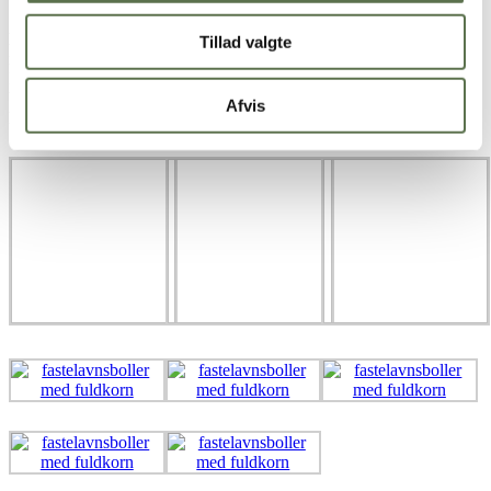
krymmel.
Et godt tip:
Skal dine fastelavnsboller med fuldkorn være endnu
Tillad valgte
nemmere at bage, kan du også købe en færdig kagecreme til fyld.
Kan du ikke finde en bagefast kagecreme, skal du nøjes med at
blande halvdelen af mælken i. På den måde undgår du at cremen
Afvis
løber ud.