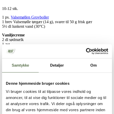
10-12 stk.
1 ps.
Valsemøllen Grovboller
1 brev Valsemølle tørgær (14 g), svarer til 50 g frisk gær
5½ dl lunkent vand (30°C)
Vaniljecreme
2 dl sødmælk
1 æg
50 g sukker
1 spsk. Majsstivelse
1 tsk. Vanilje
Samtykke
Detaljer
Om
Glasur:
Flormelis
Vand
Frugtfarve
Denne hjemmeside bruger cookies
Krymmel
Vi bruger cookies til at tilpasse vores indhold og
Brugt i opskriften
annoncer, til at vise dig funktioner til sociale medier og til
at analysere vores trafik. Vi deler også oplysninger om
Grovboller
din brug af vores hjemmeside med vores partnere inden