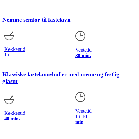
Nemme semlor til fastelavn
Køkkentid
Ventetid
1 t.
30 min.
Klassiske fastelavnsboller med creme og festlig
glasur
Ventetid
Køkkentid
1 t 10
40 min.
min