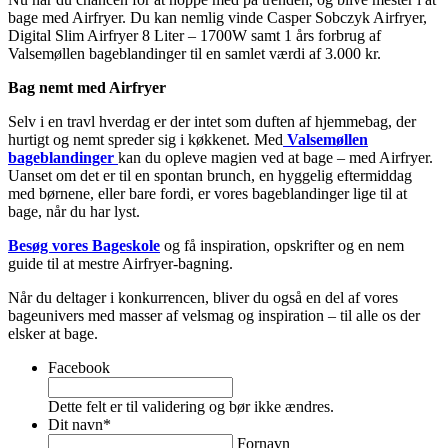
bage med Airfryer. Du kan nemlig vinde Casper Sobczyk Airfryer,
Digital Slim Airfryer 8 Liter – 1700W samt 1 års forbrug af
Valsemøllen bageblandinger til en samlet værdi af 3.000 kr.
Bag nemt med Airfryer
Selv i en travl hverdag er der intet som duften af hjemmebag, der
hurtigt og nemt spreder sig i køkkenet. Med
Valsemøllen
bageblandinger
kan du opleve magien ved at bage – med Airfryer.
Uanset om det er til en spontan brunch, en hyggelig eftermiddag
med børnene, eller bare fordi, er vores bageblandinger lige til at
bage, når du har lyst.
Besøg vores Bageskole
og få inspiration, opskrifter og en nem
guide til at mestre Airfryer-bagning.
Når du deltager i konkurrencen, bliver du også en del af vores
bageunivers med masser af velsmag og inspiration – til alle os der
elsker at bage.
Facebook
Dette felt er til validering og bør ikke ændres.
Dit navn
*
Fornavn