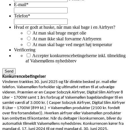
E-mail
*
Telefon
*
Hvad er godt at huske, når man skal bage i en Airfryer?
At man skal bruge meget olie
At man ikke skal forvarme Airfryeren
At man skal bage ved meget høj temperatur
Verificering
Accepter konkurrencebetingelserne inkl. tilmelding
af Valsemøllens nyhedsbrev
Konkurrencebetingelser
Vinderen trækkes 30. juni 2025 og får direkte besked pr. mail eller
telefon. Valsemøllen forholder sig ultimativt retten til at udvælge
videren. Præmien er en Casper Sobczyk Airfryer, Digital Slim Airfryer 8
Liter – 1700W samt 1 års forbrug af Valsemøllen bageblandinger til en
samlet værdi af 3.000 kr. ( Casper Sobczyk Airfryer, Digital Slim Airfryer
8 Liter – 1700W (899 kt.) + Valsemøllen produkter (2100 kr. fordelt
over fire forsendelser)). Hverken airfryer eller Valsemøllen produkter
kan ombyttes til kontanter. Når du deltager i konkurrencen, bliver du
automatisk tilmeldt Valsemøllens nyhedsbrev. Konkurrencen kører fra
mandag d. 17. juni 2024 til og med mandag d. 30. juni 2025.