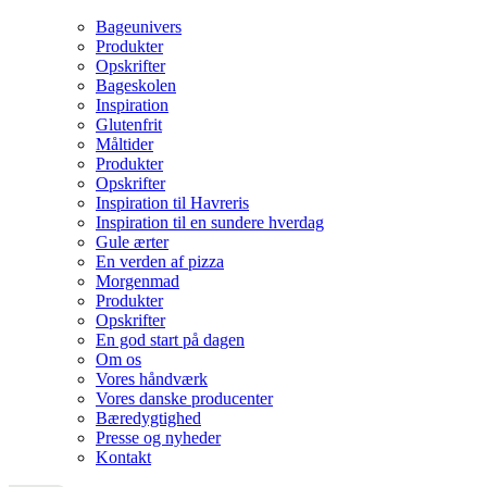
Bageunivers
Produkter
Opskrifter
Bageskolen
Inspiration
Glutenfrit
Måltider
Produkter
Opskrifter
Inspiration til Havreris
Inspiration til en sundere hverdag
Gule ærter
En verden af pizza
Morgenmad
Produkter
Opskrifter
En god start på dagen
Om os
Vores håndværk
Vores danske producenter
Bæredygtighed
Presse og nyheder
Kontakt