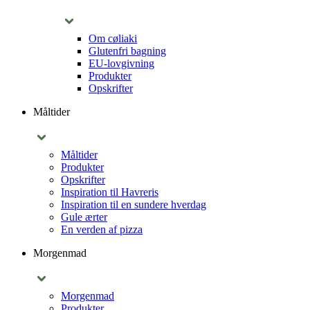
Om cøliaki
Glutenfri bagning
EU-lovgivning
Produkter
Opskrifter
Måltider
Måltider
Produkter
Opskrifter
Inspiration til Havreris
Inspiration til en sundere hverdag
Gule ærter
En verden af pizza
Morgenmad
Morgenmad
Produkter