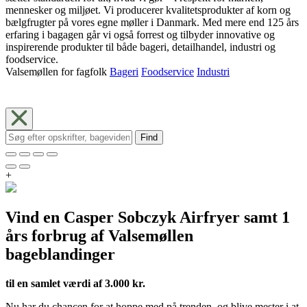
mennesker og miljøet. Vi producerer kvalitetsprodukter af korn og
bælgfrugter på vores egne møller i Danmark. Med mere end 125 års
erfaring i bagagen går vi også forrest og tilbyder innovative og
inspirerende produkter til både bageri, detailhandel, industri og
foodservice.
Valsemøllen for fagfolk
Bageri
Foodservice
Industri
Find
+
Vind en Casper Sobczyk Airfryer samt 1
års forbrug af Valsemøllen
bageblandinger
til en samlet værdi af 3.000 kr.
Nu har du chancen for at hoppe med på trenden, og blive mester i at