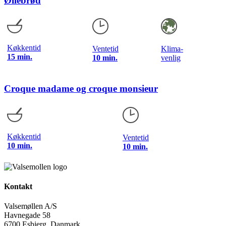
Øllebrød
Køkkentid
Ventetid
Klima-
15 min.
10 min.
venlig
Croque madame og croque monsieur
Køkkentid
Ventetid
10 min.
10 min.
Kontakt
Valsemøllen A/S
Havnegade 58
6700 Esbjerg, Danmark.