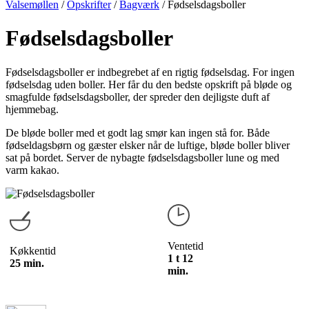
Valsemøllen
/
Opskrifter
/
Bagværk
/
Fødselsdagsboller
Fødselsdagsboller
Fødselsdagsboller er indbegrebet af en rigtig fødselsdag. For ingen
fødselsdag uden boller. Her får du den bedste opskrift på bløde og
smagfulde fødselsdagsboller, der spreder den dejligste duft af
hjemmebag.
De bløde boller med et godt lag smør kan ingen stå for. Både
fødseldagsbørn og gæster elsker når de luftige, bløde boller bliver
sat på bordet. Server de nybagte fødselsdagsboller lune og med
varm kakao.
Ventetid
Køkkentid
1 t 12
25 min.
min.