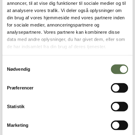
annoncer, til at vise dig funktioner til sociale medier og til
1 æg
100 g blødt smør
at analysere vores trafik. Vi deler også oplysninger om
60 gram sukker
din brug af vores hjemmeside med vores partnere inden
1 tsk. salt
for sociale medier, annonceringspartnere og
800 g
Valsemøllen Dansk Hvedemel
eller
Valsemøllen ØKO Dansk
Hvedemel
analysepartnere. Vores partnere kan kombinere disse
data med andre oplysninger, du har givet dem, eller som
Brugt i opskriften
de har indsamlet fra din brug af deres tjenester.
Dansk Hvedemel
Samtykkevalg
Se alternativ
Nødvendig
Sådan gør du
Præferencer
Lun mælken og opløs gær i den lunkne mælk.
Tilsæt æg, blødt smør, sukker og salt.
Kom mel i lidt ad gangen og ælt dejen godt igennem til dejen
Statistik
er blank og lind, hold evt. lidt af melet tilbage.
Lad dejen hæve tildækket i 30 min. et lunt sted.
Del dejen i 20 lige store stykker, og form dem til boller.
Sæt bollerne på en bageplade med bagepapir.
Marketing
Lad bollerne hæve tildækket på et lunt sted i 30 min. eller til