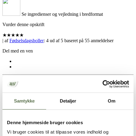
Se ingredienser og vejledning i bredformat
Vurder denne opskrift
★
★
★
★
★
| af
Fødselsdagsboller
:
4
ud af
5
baseret på
55
anmeldelser
Del med en ven
Hold skærmen tændt
Samtykke
Detaljer
Om
Opskrift
20 boller
Denne hjemmeside bruger cookies
50 g gær
Vi bruger cookies til at tilpasse vores indhold og
4 dl. lunken mælk