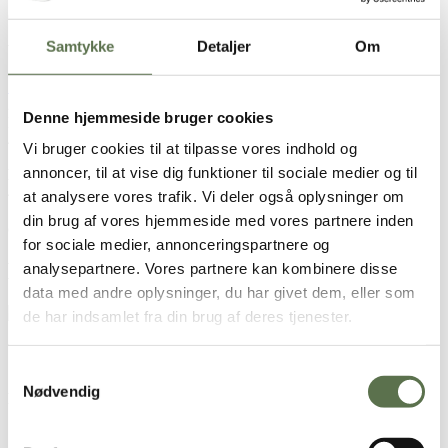
6 stk
Samtykke
Detaljer
Om
Vandbakkelser
100 g smør
100 g Valsemøllen Dansk Hvedemel
2 dl vand
Denne hjemmeside bruger cookies
Knsp. salt
4 æg
Vi bruger cookies til at tilpasse vores indhold og
annoncer, til at vise dig funktioner til sociale medier og til
Fyld
4 dl fløde
at analysere vores trafik. Vi deler også oplysninger om
1-2 tsk. vaniljesukker
din brug af vores hjemmeside med vores partnere inden
ca. 350 g friske hindbær
for sociale medier, annonceringspartnere og
Brugt i opskriften
analysepartnere. Vores partnere kan kombinere disse
data med andre oplysninger, du har givet dem, eller som
Dansk Hvedemel
de har indsamlet fra din brug af deres tjenester.
Sådan gør du
Samtykkevalg
Nødvendig
Fastelavnsboller vandbakkelser
Kom smør og vand i en gryde og kod det op til det