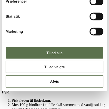
bulderkoger.
Præferencer
Sigt melet og kom salt herved.
Kom al mel af én omgang ned i det spilkogende vand og pisk
grundigt med et piskeris.
Statistik
Fortsæt med at piske i 5 minutter mens der fortsat er varme på
blusset. Dejen skal slippe gryden.
Sluk for blusset og lad dejen køle til den er håndvarm (10-15
minutter)
Marketing
Tænd ovnen på 200 grader varmluft.
Pisk æggene sammen med en gaffel.
Rør æg i dejen lidt ad gangen. Sørg for at røre æggene
ordentligt ud i dejen.
Tillad alle
Fyld dejen på en sprøjtepose med en stor, rund tyl, og sæt 6
store runde klatter på en bageplade med bagepapir (dette kan
også klares med to fugtige skeer).
Bag vandbakkelserne i 25-30 minutter UDEN at åbne
Tillad valgte
ovnlågen undervejs (ellers vil vandbakkelserne falde
sammen).
Afkøles på rist.
Afvis
Find flere fastelavnsboller her
Fyld
Pisk fløden til flødeskum.
Mos 100 g hindbær i en lille skål sammen med vaniljesukker,