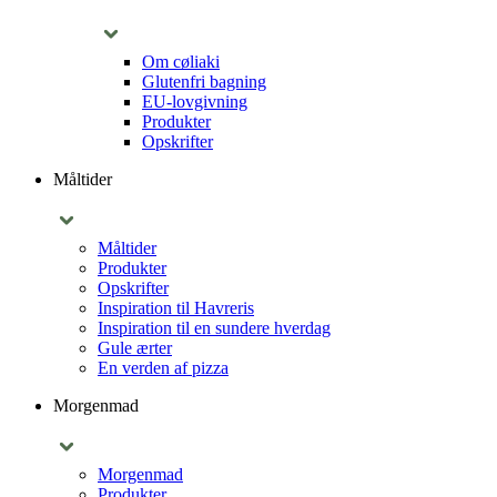
Om cøliaki
Glutenfri bagning
EU-lovgivning
Produkter
Opskrifter
Måltider
Måltider
Produkter
Opskrifter
Inspiration til Havreris
Inspiration til en sundere hverdag
Gule ærter
En verden af pizza
Morgenmad
Morgenmad
Produkter