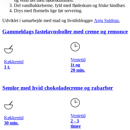
og vend det med flødeskummen.
Del vandbakkelserne, fyld med flødeskum og friske hindbær.
Drys med flormelis lige før servering.
Udviklet i samarbejde med mad og livstilsblogger
Anja Suldrup.
Gammeldags fastelavnsboller med creme og remonce
Ventetid
Køkkentid
1t og
1 t.
20 min.
Semlor med hvid chokoladecreme og rabarber
Ventetid
Køkkentid
2 - 3
30 min.
timer