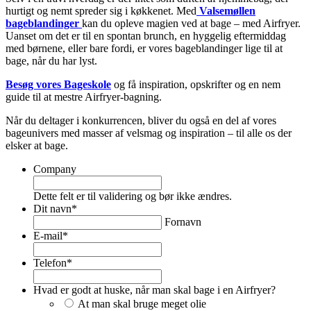
hurtigt og nemt spreder sig i køkkenet. Med
Valsemøllen
bageblandinger
kan du opleve magien ved at bage – med Airfryer.
Uanset om det er til en spontan brunch, en hyggelig eftermiddag
med børnene, eller bare fordi, er vores bageblandinger lige til at
bage, når du har lyst.
Besøg vores Bageskole
og få inspiration, opskrifter og en nem
guide til at mestre Airfryer-bagning.
Når du deltager i konkurrencen, bliver du også en del af vores
bageunivers med masser af velsmag og inspiration – til alle os der
elsker at bage.
Company
Dette felt er til validering og bør ikke ændres.
Dit navn
*
Fornavn
E-mail
*
Telefon
*
Hvad er godt at huske, når man skal bage i en Airfryer?
At man skal bruge meget olie