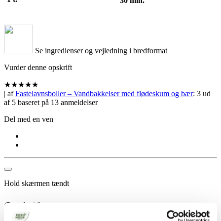
30 min.
Se ingredienser og vejledning i bredformat
Vurder denne opskrift
★
★
★
★
★
| af
Fastelavnsboller – Vandbakkelser med flødeskum og bær
:
3
ud
af
5
baseret på
13
anmeldelser
Del med en ven
Hold skærmen tændt
Opskrift