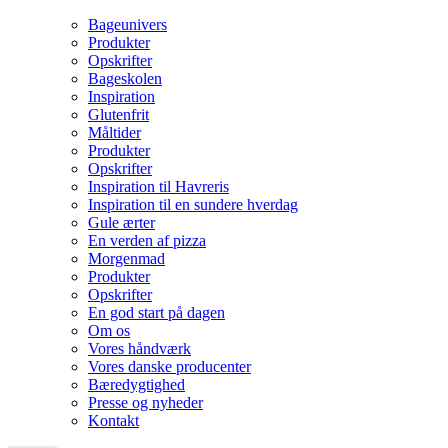
Bageunivers
Produkter
Opskrifter
Bageskolen
Inspiration
Glutenfrit
Måltider
Produkter
Opskrifter
Inspiration til Havreris
Inspiration til en sundere hverdag
Gule ærter
En verden af pizza
Morgenmad
Produkter
Opskrifter
En god start på dagen
Om os
Vores håndværk
Vores danske producenter
Bæredygtighed
Presse og nyheder
Kontakt