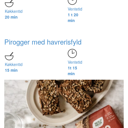
Ventetid
Køkkentid
1 t 20
20 min
min
Pirogger med havrerisfyld
Ventetid
Køkkentid
1t 15
15 min
min