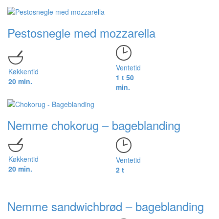
Pestosnegle med mozzarella
Ventetid
Køkkentid
1 t 50
20 min.
min.
Nemme chokorug – bageblanding
Køkkentid
Ventetid
20 min.
2 t
Nemme sandwichbrød – bageblanding