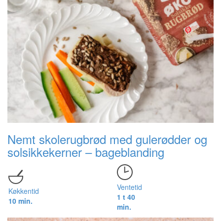
Nemt skolerugbrød med gulerødder og
solsikkekerner – bageblanding
Ventetid
Køkkentid
1 t 40
10 min.
min.