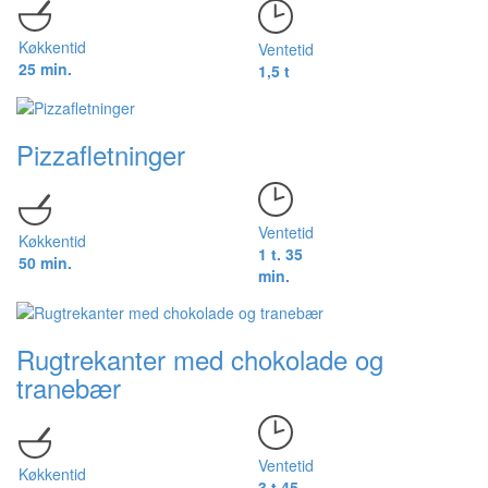
Køkkentid
Ventetid
25 min.
1,5 t
Pizzafletninger
Ventetid
Køkkentid
1 t. 35
50 min.
min.
Rugtrekanter med chokolade og
tranebær
Ventetid
Køkkentid
3 t 45