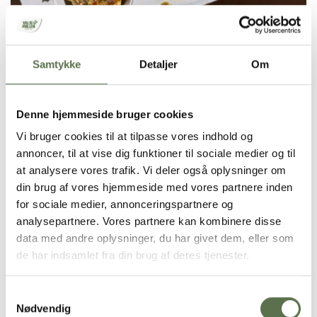
Samtykke
Detaljer
Om
Madmuffins med gulerødder og kerner
Denne hjemmeside bruger cookies
Vi bruger cookies til at tilpasse vores indhold og
Køkkentid
annoncer, til at vise dig funktioner til sociale medier og til
40 min.
at analysere vores trafik. Vi deler også oplysninger om
din brug af vores hjemmeside med vores partnere inden
Nem rugbrødstoast med tun og
for sociale medier, annonceringspartnere og
avocado – bageblanding
analysepartnere. Vores partnere kan kombinere disse
data med andre oplysninger, du har givet dem, eller som
de har indsamlet fra din brug af deres tjenester.
Køkkentid
20 min.
Samtykkevalg
Nødvendig