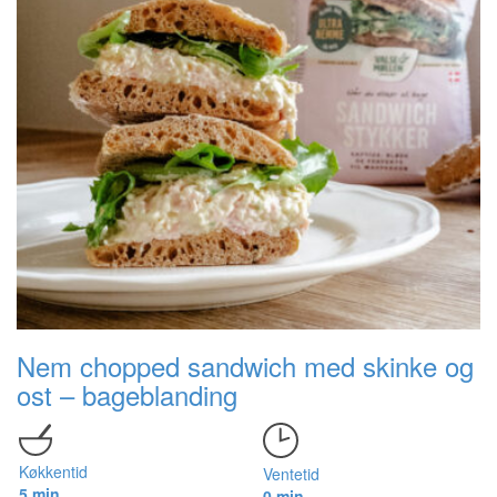
Nem chopped sandwich med skinke og
ost – bageblanding
Køkkentid
Ventetid
5 min.
0 min.