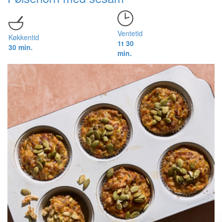
Ventetid
Køkkentid
1t 30
30 min.
min.