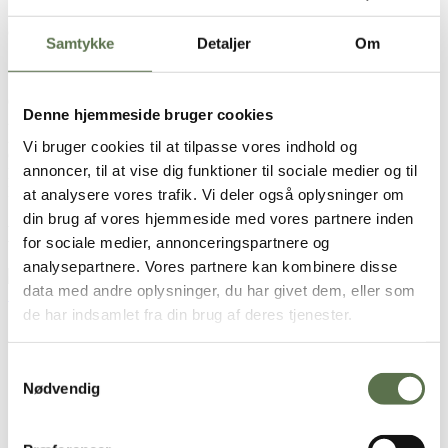
ca. 24. stk.
Samtykke
Detaljer
Om
1 ps.
Valsemøllen Surdejsboller
1 pakke Valsemøllen tørgær
6 1/2 dl vand
Denne hjemmeside bruger cookies
200 g tomatsovs
2 pakker mozzarellaost af 200 g
Vi bruger cookies til at tilpasse vores indhold og
Grøntsags topping (f.eks. kartoffel, tomat, frisk salat og avocado)
annoncer, til at vise dig funktioner til sociale medier og til
Kød topping (f.eks. pepperoni og lufttørret skinke)
Evt. frisk timian og flagesalt
at analysere vores trafik. Vi deler også oplysninger om
din brug af vores hjemmeside med vores partnere inden
Brugt i opskriften
for sociale medier, annonceringspartnere og
analysepartnere. Vores partnere kan kombinere disse
Koldhævede
data med andre oplysninger, du har givet dem, eller som
Surdejsboller
de har indsamlet fra din brug af deres tjenester.
Sådan gør du
Samtykkevalg
Bland melblandingen med tørgær og tilsæt vand.
Nødvendig
Ælt dejen godt igennem i op til 10 minutter.
Lad dejen hæve lunt og tildækket i en oliesmurt plastbøtte
med låg i ca. 2 timer. Folddejen undervejs.