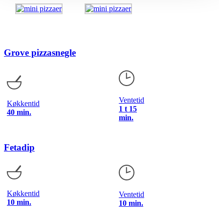
Grove pizzasnegle
Ventetid
Køkkentid
1 t 15
40 min.
min.
Fetadip
Køkkentid
Ventetid
10 min.
10 min.