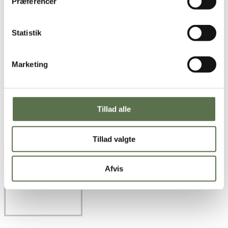
Præferencer
Tænd ovnen på 250°C varmluft
Hæld dejen ud på et mel drysset bord, og del dejen ud i
stykker med en dejdeler. Tryk dejen til små mini pizzaer, brug
lidt vand til hænderne.
Statistik
Placer bundene på en bageplade beklædt med bagepapir
Fordel tomatsovs, ost og den valgte kødtopping på pizzaerne
Bag dem i en forvarmet ovn ved 250°C, i ca. 8-10 minutter
Marketing
eller til de er blevet let gyldne
Top med avokado, urter og grøntsager
Et godt tip:
Mini pizzaer er ikke bare en dejlig nem aftenmad, det
kan også danne rammen for en lækker madpakke, da man helt selv
Tillad alle
kan bestemme sin topping. Bag en stor portion med børnene, og frys
resten ned. Så er der nemme snacks til madpakken.
Tillad valgte
Afvis