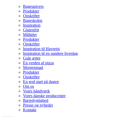
Bageunivers
Produkter
Opskrifter
Bageskolen
Inspiration
Glutenfrit
Måltider
Produkter
Opskrifter
Inspiration til Havreris
Inspiration til en sundere hverdag
Gule ærter
En verden af pizza
Morgenmad
Produkter
Opskrifter
En god start på dagen
Om os
Vores håndværk
Vores danske producenter
Bæredygtighed
Presse og nyheder
Kontakt