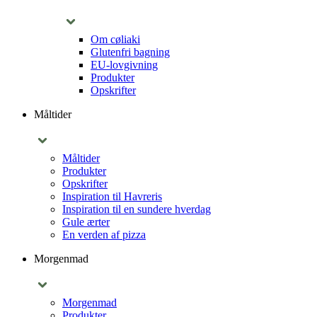
Om cøliaki
Glutenfri bagning
EU-lovgivning
Produkter
Opskrifter
Måltider
Måltider
Produkter
Opskrifter
Inspiration til Havreris
Inspiration til en sundere hverdag
Gule ærter
En verden af pizza
Morgenmad
Morgenmad
Produkter