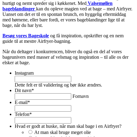
hurtigt og nemt spreder sig i køkkenet. Med
Valsemøllen
bageblandinger
kan du opleve magien ved at bage – med Airfryer.
Uanset om det er til en spontan brunch, en hyggelig eftermiddag
med børnene, eller bare fordi, er vores bageblandinger lige til at
bage, når du har lyst.
Besøg vores Bageskole
og få inspiration, opskrifter og en nem
guide til at mestre Airfryer-bagning.
Når du deltager i konkurrencen, bliver du også en del af vores
bageunivers med masser af velsmag og inspiration – til alle os der
elsker at bage.
Instagram
Dette felt er til validering og bør ikke ændres.
Dit navn
*
Fornavn
E-mail
*
Telefon
*
Hvad er godt at huske, når man skal bage i en Airfryer?
At man skal bruge meget olie