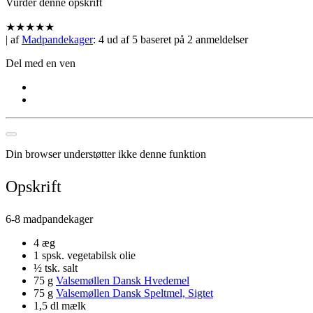
Vurder denne opskrift
★
★
★
★
★
| af
Madpandekager
:
4
ud af
5
baseret på
2
anmeldelser
Del med en ven
Din browser understøtter ikke denne funktion
Opskrift
6-8 madpandekager
4 æg
1 spsk. vegetabilsk olie
½ tsk. salt
75 g
Valsemøllen Dansk Hvedemel
75 g
Valsemøllen Dansk Speltmel, Sigtet
1,5 dl mælk