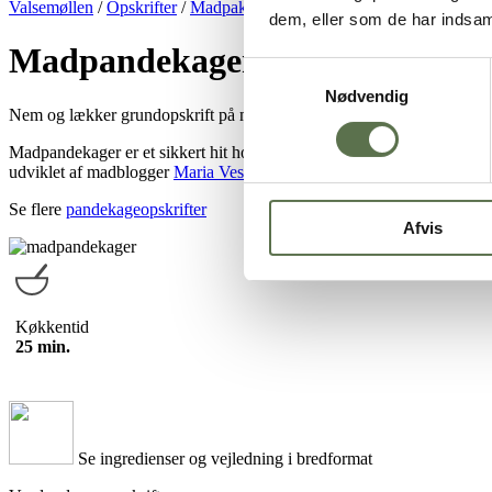
Valsemøllen
/
Opskrifter
/
Madpakker
/
Madpandekager
dem, eller som de har indsaml
Madpandekager
Samtykkevalg
Nødvendig
Nem og lækker grundopskrift på madpandekager. Melet kan du variere 
Madpandekager er et sikkert hit hos børnene. Er ideel til aftensmaden
udviklet af madblogger
Maria Vestergaard
.
Se flere
pandekageopskrifter
Afvis
Køkkentid
25 min.
Se ingredienser og vejledning i bredformat