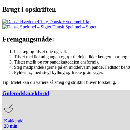
Brugt i opskriften
Dansk Hvedemel 1 kg
Dansk Speltmel – Sigtet
Fremgangsmåde:
Pisk æg og tilsæt olie og salt.
Tilsæt mel lidt ad gangen og rør til dejen ikke længere har nogl
Tilsæt mælk og rør pandekagedejen ensformig
Steg madpandekagerne på en middelvarm pande. Fedtstof behøve
Fyldes fx, med stegt kylling og friske grøntsager.
Tip: Melet kan du variere så smag og struktur bliver forskellig.
Gulerodsknækbrød
Køkkentid
20 min.