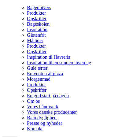
Bageunivers
Produkter
Opskrifter
Bageskolen
Inspiration
Glutenfrit
Måltider
Produkter
Opskrifter
Inspiration til Havreris
Inspiration til en sundere hverdag
Gule ærter
En verden af pizza
Morgenmad
Produkter
Opskrifter
En god start på dagen
Om os
Vores håndværk
Vores danske producenter
Bæredygtighed
Presse og nyheder
Kontakt