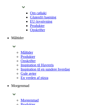
Om cøliaki
Glutenfri bagning
EU-lovgivning
Produkter
Opskrifter
Måltider
Måltider
Produkter
Opskrifter
Inspiration til Havreris
Inspiration til en sundere hverdag
Gule ærter
En verden af pizza
Morgenmad
Morgenmad
Produkter