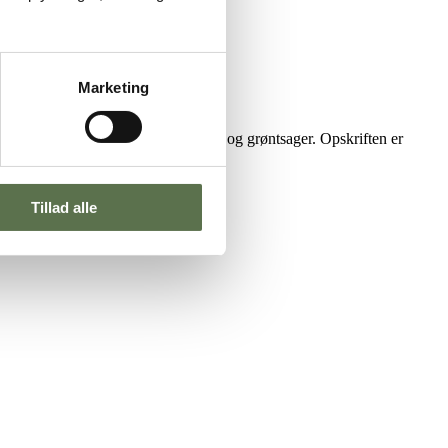
Marketing
kan lide, fx karrydressing, kylling og grøntsager. Opskriften er
Tillad alle