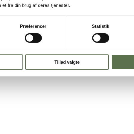
et fra din brug af deres tjenester.
Præferencer
Statistik
så smag og struktur bliver forskellig.
, eller en lækker madpakken og de er nemme at lave. Fyld dem med det I 
Tillad valgte