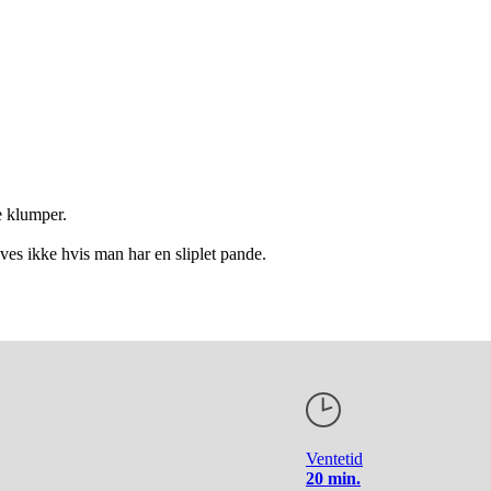
e klumper.
s ikke hvis man har en sliplet pande.
Ventetid
20 min.