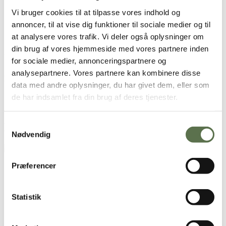
Opskrift
Vi bruger cookies til at tilpasse vores indhold og
annoncer, til at vise dig funktioner til sociale medier og til
18 stk.
at analysere vores trafik. Vi deler også oplysninger om
1 ps.
Valsemøllen Boller Bageblanding
din brug af vores hjemmeside med vores partnere inden
2 breve Valsemøllen tørgær (svarer til 50 g frisk gær)
for sociale medier, annonceringspartnere og
5½ dl vand (ca. 25°C, lidt koldere end lunkent)
analysepartnere. Vores partnere kan kombinere disse
Fyld
data med andre oplysninger, du har givet dem, eller som
1 lille glas pizzasovs
150 g skinke i strimler
de har indsamlet fra din brug af deres tjenester.
100 g revet mozzarella
Samtykkevalg
Brugt i opskriften
Nødvendig
Boller
Præferencer
Sådan gør du
Bland posens indhold med Valsemøllen tørgær i en skål, og
Statistik
tilsæt vand.
Ælt dejen i 5-10 minutter med hænderne eller i en
røremaskine ved mellemste hastighed.