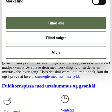
Lad dejen hæve tildækket i ca. ½ time.
Marketing
Læg dejen ud på et meldrysset bord og ælt den godt igennem.
Rul dejen ud til en plade (ca. 35 x 35 cm).
Smør pizzasovs på dejpladen og fordel skinke og ost ovenpå.
Rul dejen sammen som en roulade og skær 18 skiver.
Tillad alle
Læg pizzasnegelene på en bageplade med bagepapir, og lad
dem efterhæve tildækket i ca. ½ time.
Bag sneglene ved 220˚C (varmluft = 200 °C) i ca. 9-12
minutter.
Tillad valgte
Har du ikke en
Valsemøllen bageblanding
ved hånden, kan du lave
din
bløddej selv fra bunden, få opskriften her
.
Afvis
Et godt tip:
De nemme pizzasnegle er fryseegnede, så bag derfor
gerne en stor portion, så du kan tage en enkelt op, når den skal med i
madpakken. Prøv at lave dem med forskelligt fyld, så det er en
overraskelse hver gang. Hvis det skal være lidt utraditionelt, kan du
også prøve at lave
pizzasnegle med tex-mex-fyld
.
Fuldkornspizza med urtehummus og grønkål
Ventetid
Køkkentid