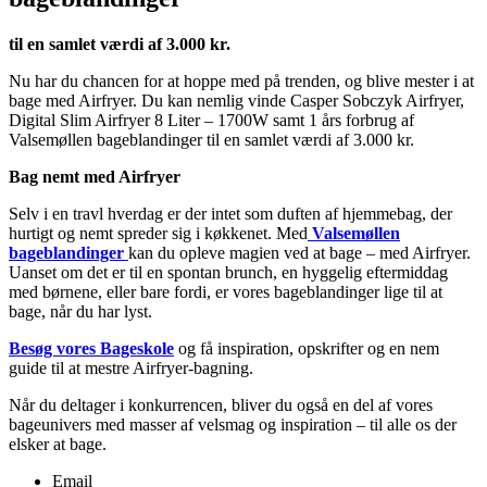
til en samlet værdi af 3.000 kr.
Nu har du chancen for at hoppe med på trenden, og blive mester i at
bage med Airfryer. Du kan nemlig vinde Casper Sobczyk Airfryer,
Digital Slim Airfryer 8 Liter – 1700W samt 1 års forbrug af
Valsemøllen bageblandinger til en samlet værdi af 3.000 kr.
Bag nemt med Airfryer
Selv i en travl hverdag er der intet som duften af hjemmebag, der
hurtigt og nemt spreder sig i køkkenet. Med
Valsemøllen
bageblandinger
kan du opleve magien ved at bage – med Airfryer.
Uanset om det er til en spontan brunch, en hyggelig eftermiddag
med børnene, eller bare fordi, er vores bageblandinger lige til at
bage, når du har lyst.
Besøg vores Bageskole
og få inspiration, opskrifter og en nem
guide til at mestre Airfryer-bagning.
Når du deltager i konkurrencen, bliver du også en del af vores
bageunivers med masser af velsmag og inspiration – til alle os der
elsker at bage.
Email