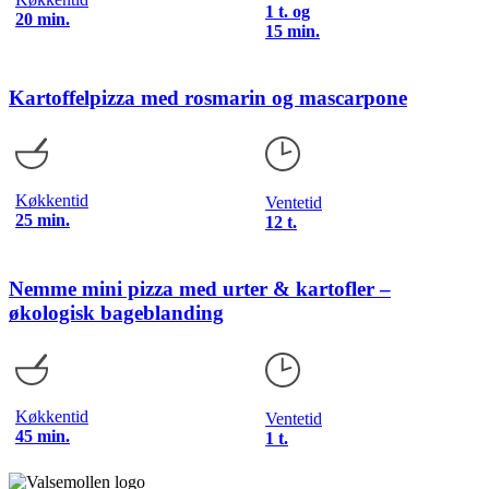
1 t. og
20 min.
15 min.
Kartoffelpizza med rosmarin og mascarpone
Køkkentid
Ventetid
25 min.
12 t.
Nemme mini pizza med urter & kartofler –
økologisk bageblanding
Køkkentid
Ventetid
45 min.
1 t.