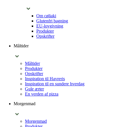
Om cøliaki
Glutenfri bagning
EU-lovgivning
Produkter
Opskrifter
Måltider
Måltider
Produkter
Opskrifter
Inspiration til Havreris
Inspiration til en sundere hverdag
Gule ærter
En verden af pizza
Morgenmad
Morgenmad
Produkter