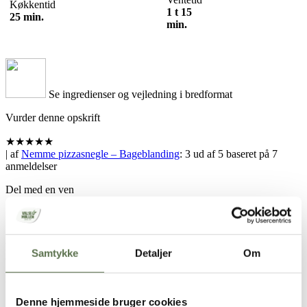
Køkkentid
1 t 15
25 min.
min.
Se ingredienser og vejledning i bredformat
Vurder denne opskrift
★
★
★
★
★
| af
Nemme pizzasnegle – Bageblanding
:
3
ud af
5
baseret på
7
anmeldelser
Del med en ven
Samtykke
Detaljer
Om
Din browser understøtter ikke denne funktion
Denne hjemmeside bruger cookies