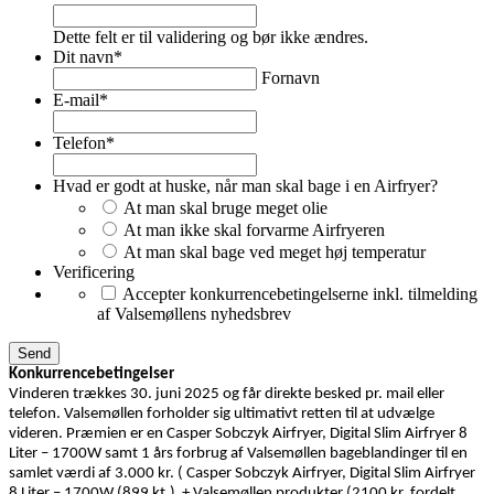
Dette felt er til validering og bør ikke ændres.
Dit navn
*
Fornavn
E-mail
*
Telefon
*
Hvad er godt at huske, når man skal bage i en Airfryer?
At man skal bruge meget olie
At man ikke skal forvarme Airfryeren
At man skal bage ved meget høj temperatur
Verificering
Accepter konkurrencebetingelserne inkl. tilmelding
af Valsemøllens nyhedsbrev
Konkurrencebetingelser
Vinderen trækkes 30. juni 2025 og får direkte besked pr. mail eller
telefon. Valsemøllen forholder sig ultimativt retten til at udvælge
videren. Præmien er en Casper Sobczyk Airfryer, Digital Slim Airfryer 8
Liter – 1700W samt 1 års forbrug af Valsemøllen bageblandinger til en
samlet værdi af 3.000 kr. ( Casper Sobczyk Airfryer, Digital Slim Airfryer
8 Liter – 1700W (899 kt.) + Valsemøllen produkter (2100 kr. fordelt