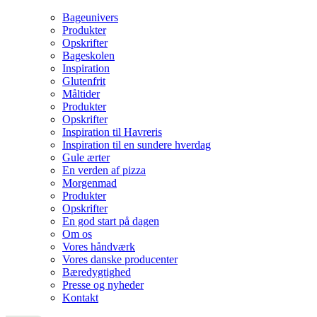
Bageunivers
Produkter
Opskrifter
Bageskolen
Inspiration
Glutenfrit
Måltider
Produkter
Opskrifter
Inspiration til Havreris
Inspiration til en sundere hverdag
Gule ærter
En verden af pizza
Morgenmad
Produkter
Opskrifter
En god start på dagen
Om os
Vores håndværk
Vores danske producenter
Bæredygtighed
Presse og nyheder
Kontakt