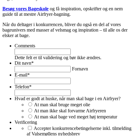
Besøg vores Bageskole
og få inspiration, opskrifter og en nem
guide til at mestre Airfryer-bagning.
Når du deltager i konkurrencen, bliver du også en del af vores
bageunivers med masser af velsmag og inspiration – til alle os der
elsker at bage.
Comments
Dette felt er til validering og bør ikke ændres.
Dit navn
*
Fornavn
E-mail
*
Telefon
*
Hvad er godt at huske, når man skal bage i en Airfryer?
At man skal bruge meget olie
At man ikke skal forvarme Airfryeren
At man skal bage ved meget høj temperatur
Verificering
Accepter konkurrencebetingelserne inkl. tilmelding
af Valsemøllens nyhedsbrev