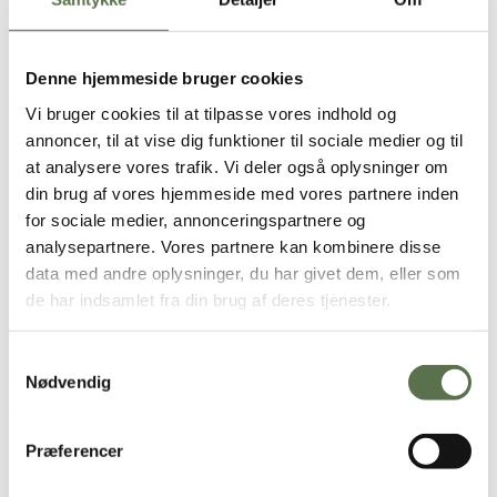
Opskrift
Denne hjemmeside bruger cookies
2 stk.
Vi bruger cookies til at tilpasse vores indhold og
2 sandwichstykker bagt af
Valsemøllen Sandwichstykker
annoncer, til at vise dig funktioner til sociale medier og til
bageblanding
at analysere vores trafik. Vi deler også oplysninger om
4 spsk. mayonnaise
din brug af vores hjemmeside med vores partnere inden
1 god håndfuld frisk spinat
4 skiver cheddar
for sociale medier, annonceringspartnere og
1 lille æble (fx Ingrid Marie) i tynde skiver
analysepartnere. Vores partnere kan kombinere disse
0,5 rødløg i tynde skiver
data med andre oplysninger, du har givet dem, eller som
6–8 skiver jalapenos
de har indsamlet fra din brug af deres tjenester.
Brugt i opskriften
Samtykkevalg
Sandwichstykker
Nødvendig
Sådan gør du
Skær
sandwichstykkerne
over på midten, og smør brødene
Præferencer
med mayonnaise.
Læg spinat, cheddar, dernæst skiver af æble, rødløgsringe