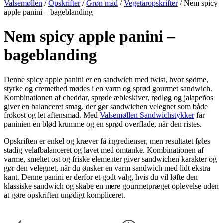
Valsemøllen
/
Opskrifter
/
Grøn mad
/
Vegetaropskrifter
/
Nem spicy
apple panini – bageblanding
Nem spicy apple panini –
bageblanding
Denne spicy apple panini er en sandwich med twist, hvor sødme,
styrke og cremethed mødes i en varm og sprød gourmet sandwich.
Kombinationen af cheddar, sprøde æbleskiver, rødløg og jalapeños
giver en balanceret smag, der gør sandwichen velegnet som både
frokost og let aftensmad. Med
Valsemøllen Sandwichstykker
får
paninien en blød krumme og en sprød overflade, når den ristes.
Opskriften er enkel og kræver få ingredienser, men resultatet føles
stadig velafbalanceret og lavet med omtanke. Kombinationen af
varme, smeltet ost og friske elementer giver sandwichen karakter og
gør den velegnet, når du ønsker en varm sandwich med lidt ekstra
kant. Denne panini er derfor et godt valg, hvis du vil løfte den
klassiske sandwich og skabe en mere gourmetpræget oplevelse uden
at gøre opskriften unødigt kompliceret.