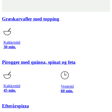
Græskarvafler med topping
Køkkentid
30 min.
Pirogger med quinoa, spinat og feta
Køkkentid
Ventetid
45 min.
60 min.
Efterårspizza