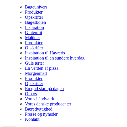
Bageunivers
Produkter
Opskrifter
Bageskolen
Inspiration
Glutenfrit
Måltider
Produkter
Opskrifter
Inspiration til Havreris
Inspiration til en sundere hverdag
Gule ærter
En verden af pizza
Morgenmad
Produkter
Opskrifter
En god start på dagen
Om os
Vores håndværk
Vores danske producenter
Bæredygtighed
Presse og nyheder
Kontakt