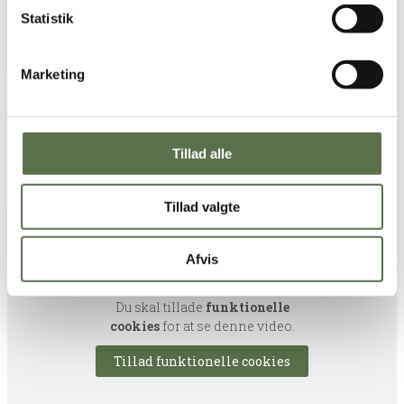
samt jalapenos ovenpå.
Statistik
Luk og rist i en panini-grill eller på en pande i lidt smør, til
osten smelter.
Marketing
Tillad alle
Tillad valgte
Afvis
Du skal tillade
funktionelle
cookies
for at se denne video.
Tillad funktionelle cookies