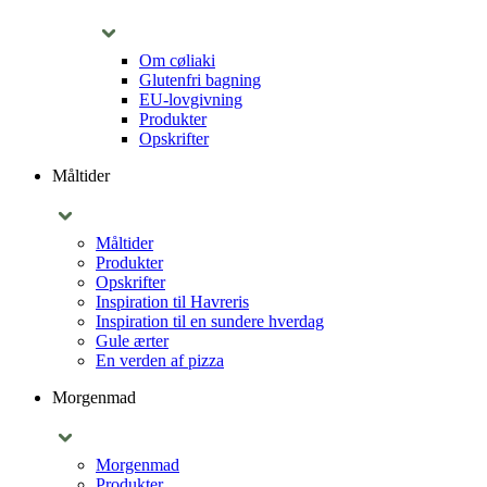
Om cøliaki
Glutenfri bagning
EU-lovgivning
Produkter
Opskrifter
Måltider
Måltider
Produkter
Opskrifter
Inspiration til Havreris
Inspiration til en sundere hverdag
Gule ærter
En verden af pizza
Morgenmad
Morgenmad
Produkter