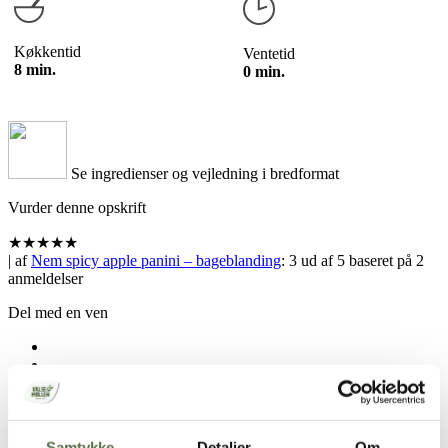
Køkkentid
Ventetid
8 min.
0 min.
Se ingredienser og vejledning i bredformat
Vurder denne opskrift
★
★
★
★
★
| af
Nem spicy apple panini – bageblanding
:
3
ud af
5
baseret på
2
anmeldelser
Del med en ven
Hold skærmen tændt
Samtykke
Detaljer
Om