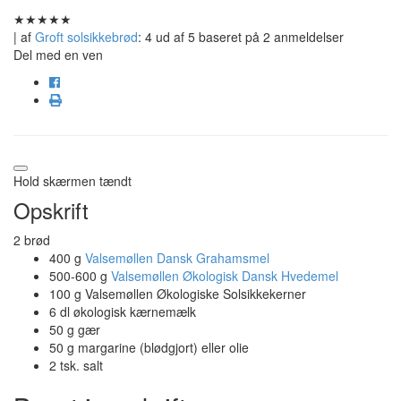
★
★
★
★
★
| af
Groft solsikkebrød
:
4
ud af
5
baseret på
2
anmeldelser
Del med en ven
Hold skærmen tændt
Opskrift
2 brød
400 g
Valsemøllen Dansk Grahamsmel
500-600 g
Valsemøllen Økologisk Dansk Hvedemel
100 g Valsemøllen Økologiske Solsikkekerner
6 dl økologisk kærnemælk
50 g gær
50 g margarine (blødgjort) eller olie
2 tsk. salt