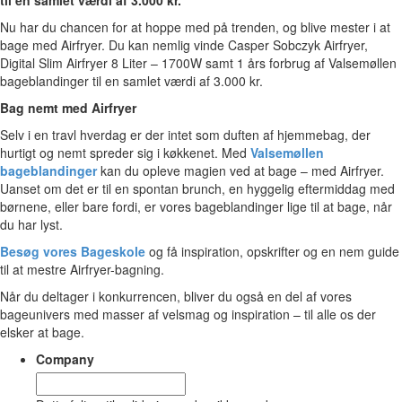
Nu har du chancen for at hoppe med på trenden, og blive mester i at
bage med Airfryer. Du kan nemlig vinde Casper Sobczyk Airfryer,
Digital Slim Airfryer 8 Liter – 1700W samt 1 års forbrug af Valsemøllen
bageblandinger til en samlet værdi af 3.000 kr.
Bag nemt med Airfryer
Selv i en travl hverdag er der intet som duften af hjemmebag, der
hurtigt og nemt spreder sig i køkkenet. Med
Valsemøllen
bageblandinger
kan du opleve magien ved at bage – med Airfryer.
Uanset om det er til en spontan brunch, en hyggelig eftermiddag med
børnene, eller bare fordi, er vores bageblandinger lige til at bage, når
du har lyst.
Besøg vores Bageskole
og få inspiration, opskrifter og en nem guide
til at mestre Airfryer-bagning.
Når du deltager i konkurrencen, bliver du også en del af vores
bageunivers med masser af velsmag og inspiration – til alle os der
elsker at bage.
Company