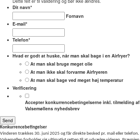
Dette felt er til validering og bør ikke ændres.
Dit navn
*
Fornavn
E-mail
*
Telefon
*
Hvad er godt at huske, når man skal bage i en Airfryer?
At man skal bruge meget olie
At man ikke skal forvarme Airfryeren
At man skal bage ved meget høj temperatur
Verificering
Accepter konkurrencebetingelserne inkl. tilmelding af
Valsemøllens nyhedsbrev
Konkurrencebetingelser
Vinderen trækkes 30. juni 2025 og får direkte besked pr. mail eller telefon.
Valsemøllen forholder sig ultimativt retten til at udvælge videren. Præmien