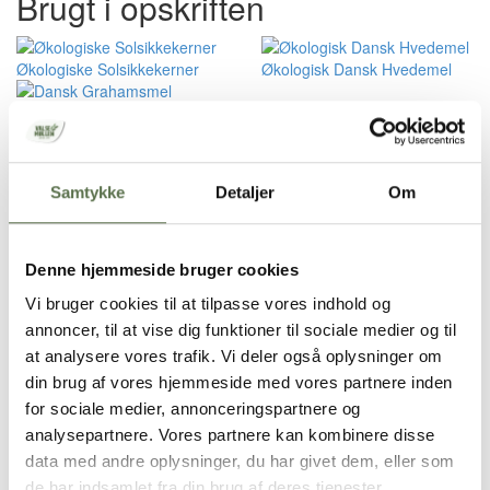
Brugt i opskriften
Økologiske Solsikkekerner
Økologisk Dansk Hvedemel
Dansk Grahamsmel
Gæren opløses i den tempererede kærnemælk (ca. 25°C).
Alle ingredienser tilsættes, dog tilbageholdes 10% af
hvedemelet. Dejen æltes (mindst 5 min.), og yderligere
Samtykke
Detaljer
Om
hvedemel tilsættes efter behov (dejen skal klæbe en smule
til hænder og bord).
Dejen hæves tildækket i ca. 30 min. ved stuetemperatur.
Herefter slås luften ud af dejen og 2 brød formes.
Denne hjemmeside bruger cookies
Brødene hæver tildækket på en bageplade med bagepapir i
Vi bruger cookies til at tilpasse vores indhold og
ca. 30 min. ved stuetemperatur.
Brødet ridses og pensles med vand.
annoncer, til at vise dig funktioner til sociale medier og til
Bages i en forvarmet ovn i ca. 30-35 min. ved 220°C
at analysere vores trafik. Vi deler også oplysninger om
(varmeluft = 200°C).
din brug af vores hjemmeside med vores partnere inden
for sociale medier, annonceringspartnere og
Pestosnegle med grøn pesto
analysepartnere. Vores partnere kan kombinere disse
data med andre oplysninger, du har givet dem, eller som
de har indsamlet fra din brug af deres tjenester.