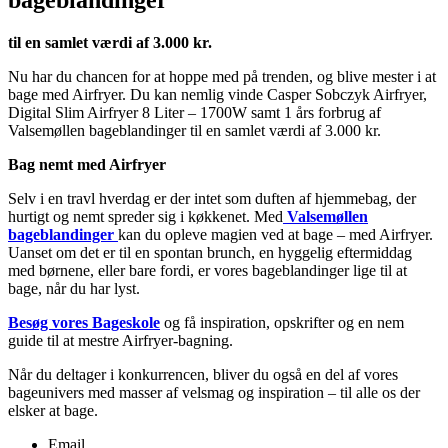
bageblandinger
til en samlet værdi af 3.000 kr.
Nu har du chancen for at hoppe med på trenden, og blive mester i at
bage med Airfryer. Du kan nemlig vinde Casper Sobczyk Airfryer,
Digital Slim Airfryer 8 Liter – 1700W samt 1 års forbrug af
Valsemøllen bageblandinger til en samlet værdi af 3.000 kr.
Bag nemt med Airfryer
Selv i en travl hverdag er der intet som duften af hjemmebag, der
hurtigt og nemt spreder sig i køkkenet. Med
Valsemøllen
bageblandinger
kan du opleve magien ved at bage – med Airfryer.
Uanset om det er til en spontan brunch, en hyggelig eftermiddag
med børnene, eller bare fordi, er vores bageblandinger lige til at
bage, når du har lyst.
Besøg vores Bageskole
og få inspiration, opskrifter og en nem
guide til at mestre Airfryer-bagning.
Når du deltager i konkurrencen, bliver du også en del af vores
bageunivers med masser af velsmag og inspiration – til alle os der
elsker at bage.
Email