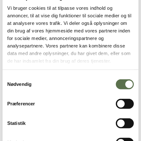
170 g
Valsemøllen Grahamsmel (fuldkorn)
Vi bruger cookies til at tilpasse vores indhold og
80 g
Valsemøllen Dansk Hvedemel
½ æg (til pensling)
annoncer, til at vise dig funktioner til sociale medier og til
at analysere vores trafik. Vi deler også oplysninger om
Brugt i opskriften
din brug af vores hjemmeside med vores partnere inden
for sociale medier, annonceringspartnere og
Dansk Grahamsmel
analysepartnere. Vores partnere kan kombinere disse
Dansk Hvedemel
data med andre oplysninger, du har givet dem, eller som
Se alternativ
de har indsamlet fra din brug af deres tjenester.
Samtykkevalg
Opskriften er udviklet af Fuldkornspartnerskabet
Nødvendig
Sådan gør du
Rør gæren ud i det lunkne vand. Tilsæt olivenolie og en halv
Præferencer
teskefuld salt (gem resten til drys).
Tilsæt grahamsmel og hvedemel, og ælt dejen godt sammen,
til den er smidig.
Statistik
Dæk dejen med et viskestykke, og lad den hæve i 40 minutter.
Tænd ovnen på 190 grader varmluft.
Drys lidt mel på bordet, og del dejen i mindre stykker. Rul