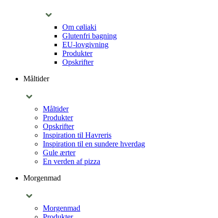
Om cøliaki
Glutenfri bagning
EU-lovgivning
Produkter
Opskrifter
Måltider
Måltider
Produkter
Opskrifter
Inspiration til Havreris
Inspiration til en sundere hverdag
Gule ærter
En verden af pizza
Morgenmad
Morgenmad
Produkter