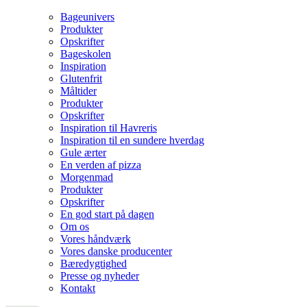
Bageunivers
Produkter
Opskrifter
Bageskolen
Inspiration
Glutenfrit
Måltider
Produkter
Opskrifter
Inspiration til Havreris
Inspiration til en sundere hverdag
Gule ærter
En verden af pizza
Morgenmad
Produkter
Opskrifter
En god start på dagen
Om os
Vores håndværk
Vores danske producenter
Bæredygtighed
Presse og nyheder
Kontakt