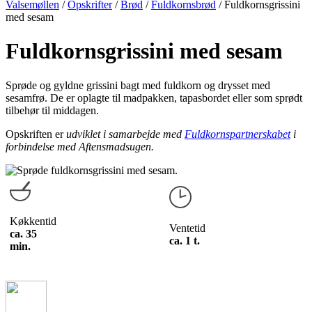
Valsemøllen
/
Opskrifter
/
Brød
/
Fuldkornsbrød
/
Fuldkornsgrissini
med sesam
Fuldkornsgrissini med sesam
Sprøde og gyldne grissini bagt med fuldkorn og drysset med
sesamfrø. De er oplagte til madpakken, tapasbordet eller som sprødt
tilbehør til middagen.
Opskriften er
udviklet i samarbejde med
Fuldkornspartnerskabet
i
forbindelse med Aftensmadsugen.
Køkkentid
Ventetid
ca. 35
ca. 1 t.
min.