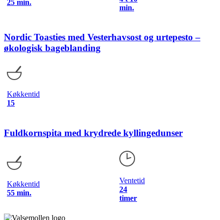
25 min.
min.
Nordic Toasties med Vesterhavsost og urtepesto –
økologisk bageblanding
Køkkentid
15
Fuldkornspita med krydrede kyllingedunser
Ventetid
Køkkentid
24
55 min.
timer