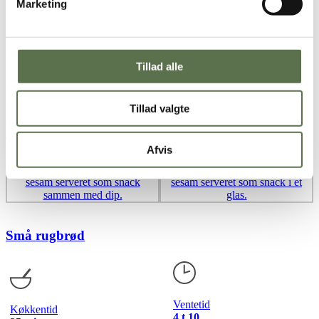
hver dejklump til tynde stænger på ca. 0,8 cm i tykkelsen, og
Marketing
skær dem i den ønskede længde (fx 20–25 cm).
Læg grissinistængerne på en bageplade med bagepapir. Pensl
med sammenpisket æg, og drys med sesamfrø og resten af
saltet.
Tillad alle
Bag grissinierne i 15–20 minutter, til de er sprøde og gyldne.
Et godt tip:
Tillad valgte
Grissini smager skønt som en lille snack, til madpakken, tapasbordet
eller som sprødt tilbehør til supper og salater.
Afvis
Små rugbrød
Ventetid
Køkkentid
4 t 10