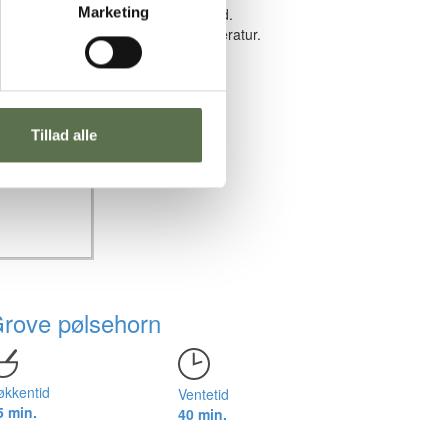
Marketing
pmærksom på, at dejen kan føles våd.
ildækket i 60 minutter ved stuetemperatur.
Tillad alle
rove pølsehorn
økkentid
Ventetid
5 min.
40 min.