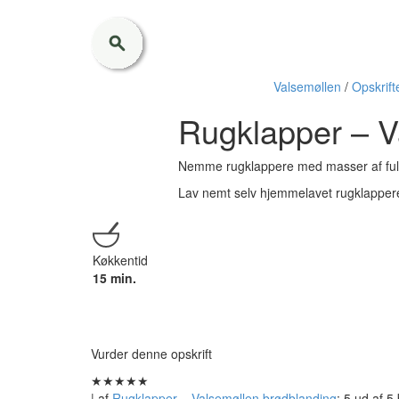
Valsemøllen
/
Opskrift
Rugklapper – V
Nemme rugklappere med masser af fuld
Lav nemt selv hjemmelavet rugklappe
Køkkentid
15 min.
Vurder denne opskrift
★
★
★
★
★
| af
Rugklapper – Valsemøllen brødblanding
:
5
ud af
5