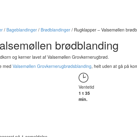
er
/
Bageblandinger
/
Brødblandinger
/
Rugklapper – Valsemøllen brødb
alsemøllen brødblanding
korn og kerner lavet af Valsemøllen Grovkernerugbrød.
re med
Valsemøllen Grovkernerugbrødsblanding
, helt uden at gå på 
Ventetid
1 t 35
min.
baseret på
1
anmeldelse