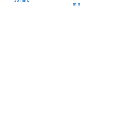
30 min.
min.