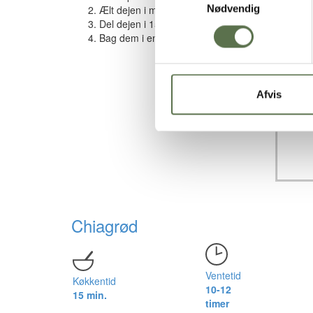
Nødvendig
Ælt dejen i mindst 5 minutter i en røremaskine 
Del dejen i 15 stykker, og form dejen til aflang
Bag dem i en forvarmet ovn ved 200
°
C (varmluft
Afvis
Chiagrød
Ventetid
Køkkentid
10-12
15 min.
timer