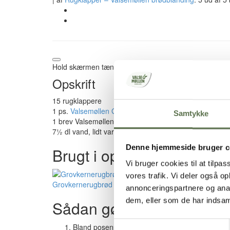
Hold skærmen tændt
Opskrift
15 rugklappere
1 ps.
Valsemøllen Grovkernerugbrød
Samtykke
1 brev Valsemøllen tørgær (7 g), svarer til 25 g frisk g
7½ dl vand, lidt varmere end lunkent (35°C)
Denne hjemmeside bruger c
Brugt i opskriften
Vi bruger cookies til at tilpas
vores trafik. Vi deler også 
Grovkernerugbrød
annonceringspartnere og anal
dem, eller som de har indsaml
Sådan gør du
Samtykkevalg
Bland posens indhold med Valsemøllen tørgær i e