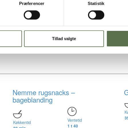
Præferencer
Statistik
ved laveste hastighed eller med en håndmixer på mellemste trin. Vær o
e eller runde brød. Drys evt. med chiafrø og sesamfrø, og lad den hæve t
 175 °C) i ca. 35. minutter.
Tillad valgte
Nemme rugsnacks –
G
bageblanding
K
3
Ventetid
Køkkentid
1 t 40