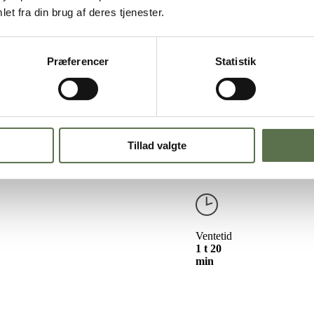
sandwichstykker – Bageblanding
et fra din brug af deres tjenester.
blanding
Præferencer
Statistik
emt at bage luftige sandwichstykker uden at bruge lang tid i køkkene
 er perfekt til madpakken, frokosten eller en let aftensmad, hvor brø
er tørgær med
og vand. Dejen samles hurtigt på få minutter og kan hæve 
til hverdag og til de dage, hvor det gerne må føles lidt mere som hjemmeb
Tillad valgte
r med en let gylden overflade og en luftig krumme, som er nemme at s
Ventetid
1 t 20
min