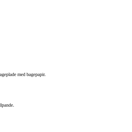
 bageplade med bagepapir.
llpande.