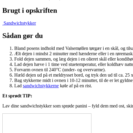
Brugt i opskriften
Sandwichstykker
Sådan gør du
Bland posens indhold med Valsemøllen tørgær i en skål, og tils
Ælt dejen i mindst 2 minutter med hænderne eller i en røremaski
Fold dejen sammen, og læg dejen i en olieret skål eller kondibøt
Lad dejen hæve i 1 time ved stuetemperatur, eller koldhæv natte
Forvarm ovnen til 240°C (under- og overvarme).
Hæld dejen ud på et meldrysset bord, og tryk den ud til ca. 25 
Bag stykkerne midt i ovnen i 10-12 minutter, til de er let gyldne
Lad
sandwichstykkerne
køle af på en rist.
Et sprødt TIP:
Lav dine sandwichstykker som sprøde panini – fyld dem med ost, skinke 