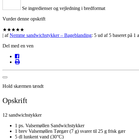
Se ingredienser og vejledning i bredformat
Vurder denne opskrift
★
★
★
★
★
| af
Nemme sandwichstykker – Bageblanding
:
5
ud af
5
baseret på
1
a
Del med en ven
Hold skærmen tændt
Opskrift
12 sandwichstykker
1 ps. Valsemøllen Sandwichstykker
1 brev Valsemøllen Tørgær (7 g) svarer til 25 g frisk gær
5 dl lunkent vand (30°C)