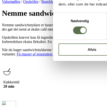
Valsemøllen
/
Opskrifter
/
Bageblandinger
/
Bolleblandinger
/
Nemme 
dem, eller som de har indsaml
Nemme sandwichstykker – Bage
Samtykkevalg
Nødvendig
Nemme sandwichstykker er baseret på en bageblanding, som gør det n
der gør det nemt at skabe café-stemning derhjemme. Sandwichstykkerne
Opskriften kræver kun få ingredienser:
bageblandingen hvor der følg
forberedelsen ekstra fleksibel. En nem opskrift, der passer lige godt 
Afvis
Når du bager sandwichstykkerne ved høj varme, får du sandwichstykke
varianter.
Få masser af inspiration til lækkert sandwichfyld her.
Køkkentid
20 min