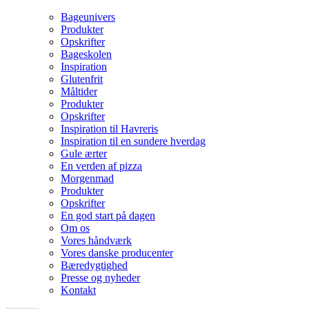
Bageunivers
Produkter
Opskrifter
Bageskolen
Inspiration
Glutenfrit
Måltider
Produkter
Opskrifter
Inspiration til Havreris
Inspiration til en sundere hverdag
Gule ærter
En verden af pizza
Morgenmad
Produkter
Opskrifter
En god start på dagen
Om os
Vores håndværk
Vores danske producenter
Bæredygtighed
Presse og nyheder
Kontakt