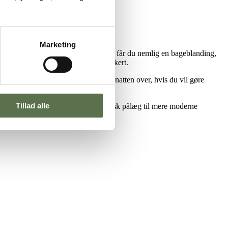
Marketing
t. Med
Valsemøllen Sandwichstykker
får du nemlig en bageblanding,
det gerne må være både blødt og lækkert.
ved stuetemperatur eller koldhæve natten over, hvis du vil gøre
agt luksus.
Tillad alle
kære op og fylde med alt fra klassisk pålæg til mere moderne