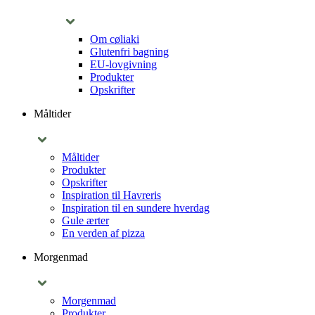
Om cøliaki
Glutenfri bagning
EU-lovgivning
Produkter
Opskrifter
Måltider
Måltider
Produkter
Opskrifter
Inspiration til Havreris
Inspiration til en sundere hverdag
Gule ærter
En verden af pizza
Morgenmad
Morgenmad
Produkter