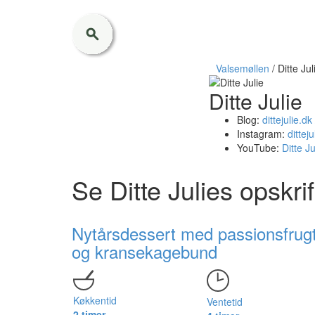
Valsemøllen
/
Ditte Jul
Ditte Julie
Blog:
dittejulie.dk
Instagram:
dittej
YouTube:
Ditte J
Se Ditte Julies opskrif
Nytårsdessert med passionsfrug
og kransekagebund
Køkkentid
Ventetid
2 timer