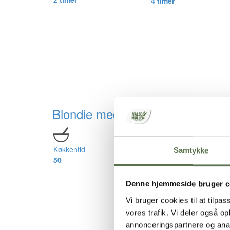
4 timer
Blondie med passionsfrugt
Køkkentid
Ventetid
Samtykke
50
1 t
Denne hjemmeside bruger c
Vi bruger cookies til at tilpas
vores trafik. Vi deler også 
annonceringspartnere og anal