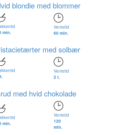
vid blondie med blommer
økkentid
Ventetid
0 min.
60 min.
istacietærter med solbær
økkentid
Ventetid
t.
2 t.
rud med hvid chokolade
Ventetid
økkentid
120
0 min.
min.