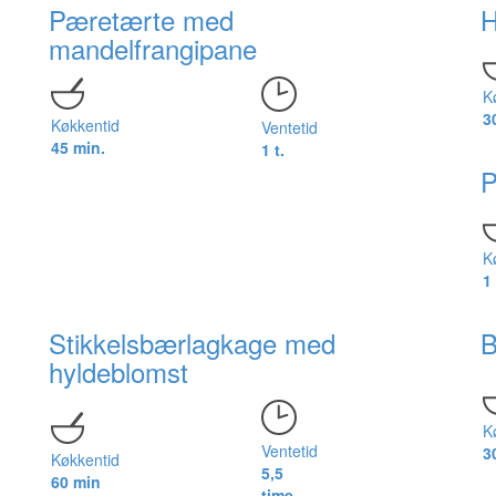
Pæretærte med
H
mandelfrangipane
K
3
Køkkentid
Ventetid
45 min.
1 t.
P
K
1 
Stikkelsbærlagkage med
B
hyldeblomst
K
Ventetid
3
Køkkentid
5,5
60 min
time