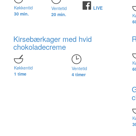
Køkkentid
LIVE
Ventetid
30 min.
20 min.
K
6
Kirsebærkager med hvid
R
chokoladecreme
K
Køkkentid
Ventetid
6
1 time
4 timer
G
c
K
3