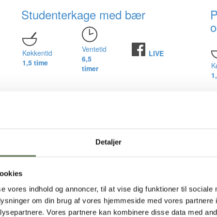
Studenterkage med bær
P
o
Ventetid
Køkkentid
LIVE
6,5
1,5 time
K
timer
1
Jule issandwich med cookies
K
K
Ventetid
Detaljer
Køkkentid
4
12-24
30 min.
timer
ookies
K
se vores indhold og annoncer, til at vise dig funktioner til sociale
oplysninger om din brug af vores hjemmeside med vores partnere i
K
ysepartnere. Vores partnere kan kombinere disse data med andr