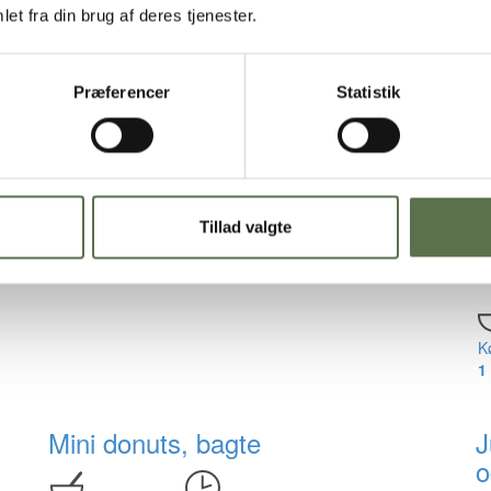
1
et fra din brug af deres tjenester.
Cheesecake med ribs på
L
cookiebund
Præferencer
Statistik
K
6
Køkkentid
Ventetid
60 min.
4 timer
I
Tillad valgte
k
K
1 
Mini donuts, bagte
J
o