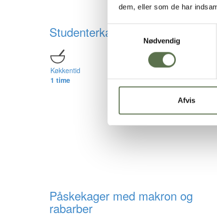
dem, eller som de har indsaml
Studenterkage alá studenterbrød
Samtykkevalg
Nødvendig
Ventetid
Køkkentid
1 t 30
1 time
min.
Afvis
Påskekager med makron og
rabarber