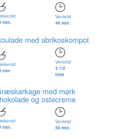
økkentid
Ventetid
0 min.
40 min.
oulade med abrikoskompot
Ventetid
økkentid
3 1/2
0 min
time
ræskarkage med mørk
hokolade og ostecreme
økkentid
Ventetid
0 min.
50 min.