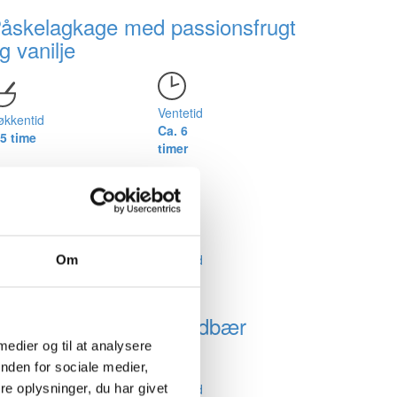
åskelagkage med passionsfrugt
g vanilje
Ventetid
økkentid
Ca. 6
,5 time
timer
rydrede donuts
økkentid
Ventetid
Om
5 min.
2 t.
oldskålskage med jordbær
 medier og til at analysere
nden for sociale medier,
økkentid
Ventetid
e oplysninger, du har givet