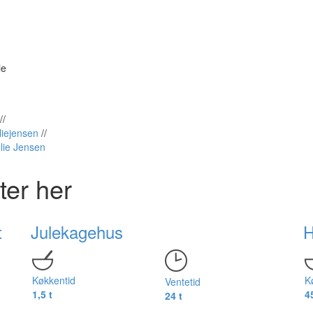
ie
//
uliejensen
//
ulie Jensen
ter her
t
Julekagehus
H
Køkkentid
K
Ventetid
1,5 t
4
24 t