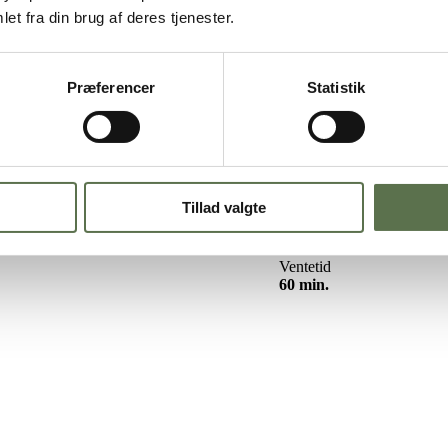
blommer
et fra din brug af deres tjenester.
Præferencer
Statistik
sød kage med smagen af efterårets blommer.
å hvid blondie med blommer er lige så kompakt og saftig som en brown
e gæster eller bag den, når du har lyst til lidt lækkert.
Tillad valgte
Ventetid
60 min.