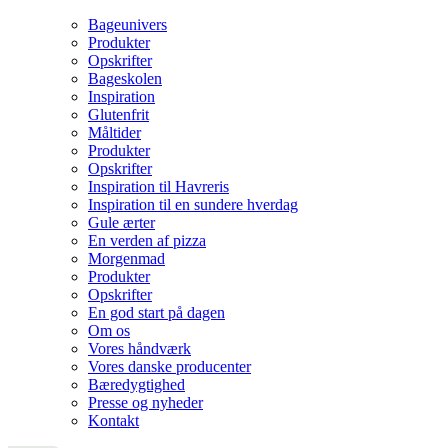
Bageunivers
Produkter
Opskrifter
Bageskolen
Inspiration
Glutenfrit
Måltider
Produkter
Opskrifter
Inspiration til Havreris
Inspiration til en sundere hverdag
Gule ærter
En verden af pizza
Morgenmad
Produkter
Opskrifter
En god start på dagen
Om os
Vores håndværk
Vores danske producenter
Bæredygtighed
Presse og nyheder
Kontakt