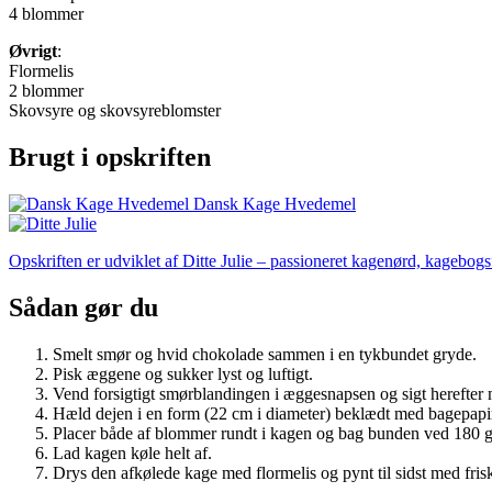
4 blommer
Øvrigt
:
Flormelis
2 blommer
Skovsyre og skovsyreblomster
Brugt i opskriften
Dansk Kage Hvedemel
Opskriften er udviklet af Ditte Julie – passioneret kagenørd, kagebogsf
Sådan gør du
Smelt smør og hvid chokolade sammen i en tykbundet gryde.
Pisk æggene og sukker lyst og luftigt.
Vend forsigtigt smørblandingen i æggesnapsen og sigt herefter m
Hæld dejen i en form (22 cm i diameter) beklædt med bagepapi
Placer både af blommer rundt i kagen og bag bunden ved 180 gr
Lad kagen køle helt af.
Drys den afkølede kage med flormelis og pynt til sidst med fri