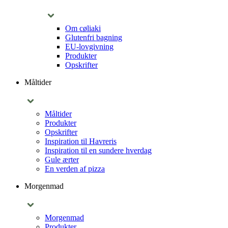
Om cøliaki
Glutenfri bagning
EU-lovgivning
Produkter
Opskrifter
Måltider
Måltider
Produkter
Opskrifter
Inspiration til Havreris
Inspiration til en sundere hverdag
Gule ærter
En verden af pizza
Morgenmad
Morgenmad
Produkter