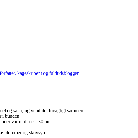
orfatter, kageskribent og fuldtidsblogger.
el og salt i, og vend det forsigtigt sammen.
r i bunden.
ader varmluft i ca. 30 min.
ske blommer og skovsyre.