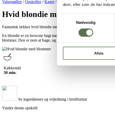
Valsemøllen
/
Opskrifter
/
Kager
/
Efterårskager
/
Hvid blondie med 
dem, eller som de har indsaml
Hvid blondie med blommer
Samtykkevalg
Nødvendig
Fantastisk lækker hvid blondie med blommer og hvid chokolade. En 
En blondie er en brownie bagt med hvid chokolade. Denne opskrift p
blommer. Den er nem at bage, og så smager den skønt. Server den for din
Afvis
Køkkentid
30 min.
Se ingredienser og vejledning i bredformat
Vurder denne opskrift