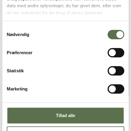
Befri kagen fra formen og stik små påskeæg ud med en
data med andre oplysninger, du har givet dem, eller som
form.
de har indsamlet fra din brug af deres tjenester.
Et godt tip:
Påskekagerne er lavet som makronsnitter med
rabarber og du får en sprød, sød og frisk kage, som smager helt
Samtykkevalg
vidunderligt og sagtens kan serveres enten alene eller som en del
Nødvendig
af et kagebord, eller som dessert til påskefrokosten.
Se også
andre lækre påskekager her
.
Præferencer
Statistik
Marketing
Tillad alle