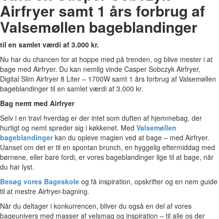
Airfryer samt 1 års forbrug af
Valsemøllen bageblandinger
til en samlet værdi af 3.000 kr.
Nu har du chancen for at hoppe med på trenden, og blive mester i at
bage med Airfryer. Du kan nemlig vinde Casper Sobczyk Airfryer,
Digital Slim Airfryer 8 Liter – 1700W samt 1 års forbrug af Valsemøllen
bageblandinger til en samlet værdi af 3.000 kr.
Bag nemt med Airfryer
Selv i en travl hverdag er der intet som duften af hjemmebag, der
hurtigt og nemt spreder sig i køkkenet. Med
Valsemøllen
bageblandinger
kan du opleve magien ved at bage – med Airfryer.
Uanset om det er til en spontan brunch, en hyggelig eftermiddag med
børnene, eller bare fordi, er vores bageblandinger lige til at bage, når
du har lyst.
Besøg vores Bageskole
og få inspiration, opskrifter og en nem guide
til at mestre Airfryer-bagning.
Når du deltager i konkurrencen, bliver du også en del af vores
bageunivers med masser af velsmag og inspiration – til alle os der