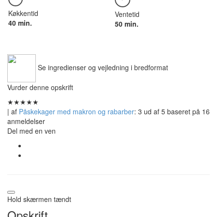
Køkkentid
Ventetid
40 min.
50 min.
Se ingredienser og vejledning i bredformat
Vurder denne opskrift
★
★
★
★
★
| af
Påskekager med makron og rabarber
:
3
ud af
5
baseret på
16
anmeldelser
Del med en ven
Hold skærmen tændt
Opskrift