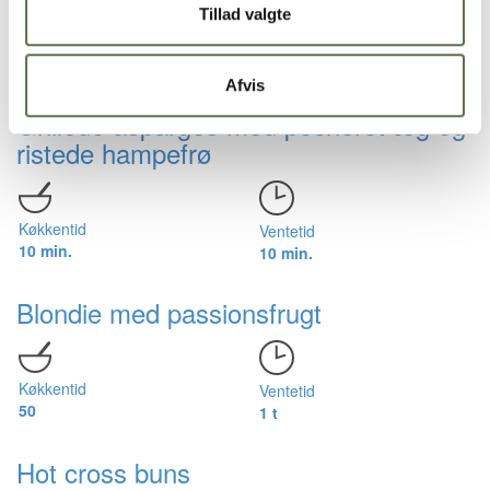
Tillad valgte
Afvis
Grillede asparges med pocheret æg og
ristede hampefrø
Køkkentid
Ventetid
10 min.
10 min.
Blondie med passionsfrugt
Køkkentid
Ventetid
50
1 t
Hot cross buns