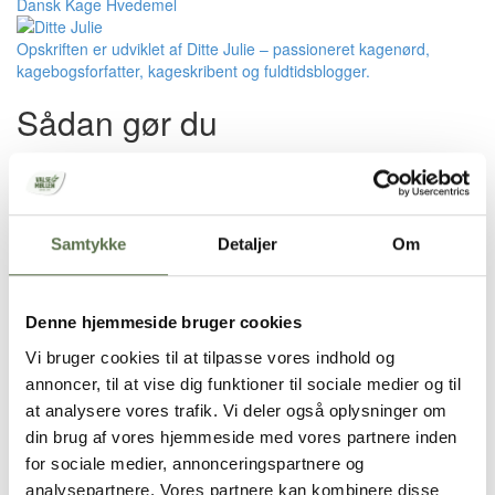
Dansk Kage Hvedemel
Opskriften er udviklet af Ditte Julie – passioneret kagenørd,
kagebogsforfatter, kageskribent og fuldtidsblogger.
Sådan gør du
Rens rabarberne og skær dem ud i små stykker. Kom
vaniljepasta, sukker, rabarber og citronskal og -saft op i en
gryde og bring det i kog. Lad det herefter simre i 10
minutter. eller til rabarberne er møre og væden er kogt væk.
Samtykke
Detaljer
Om
Lad kompotten køle ned til den skal bruges.
Smuldr flormelis, mel, bagepulver og smør sammen. Saml
dejen med æggeblommerne. Beklæd en bradepandeform
(25 x 25 cm) med bagepapir, og udrul herefter dejen i 4
Denne hjemmeside bruger cookies
mm tykkelse på et bord, let drysset med mel. Bag bunden
Vi bruger cookies til at tilpasse vores indhold og
ved 175°C varmluft i ca. 20 minutter. Lad bunden køle kort.
Smør rabarberkompotten ud over bunden.
annoncer, til at vise dig funktioner til sociale medier og til
Ælt det hele omhyggeligt sammen – der må ikke være
at analysere vores trafik. Vi deler også oplysninger om
marcipanklumper. Hæld/smør meget forsigtigt
din brug af vores hjemmeside med vores partnere inden
makronmassen over rabarberkompotten. Sæt kagen tilbage
for sociale medier, annonceringspartnere og
i ovnen, men nu ved 200 grader varmluft, i ca. 20-25
analysepartnere. Vores partnere kan kombinere disse
minutter.