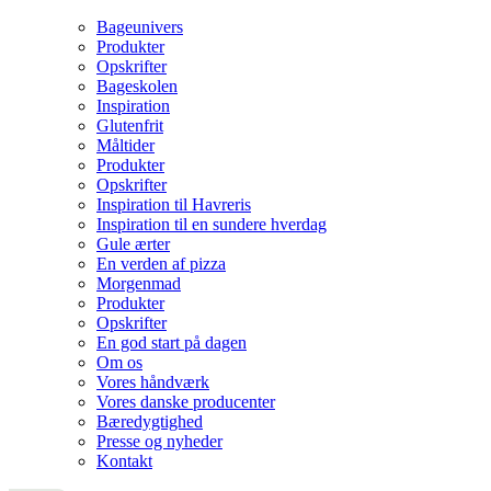
Bageunivers
Produkter
Opskrifter
Bageskolen
Inspiration
Glutenfrit
Måltider
Produkter
Opskrifter
Inspiration til Havreris
Inspiration til en sundere hverdag
Gule ærter
En verden af pizza
Morgenmad
Produkter
Opskrifter
En god start på dagen
Om os
Vores håndværk
Vores danske producenter
Bæredygtighed
Presse og nyheder
Kontakt