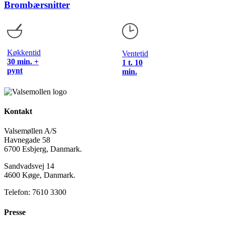
Brombærsnitter
Køkkentid
Ventetid
30 min. +
1 t. 10
pynt
min.
Kontakt
Valsemøllen A/S
Havnegade 58
6700 Esbjerg, Danmark.
Sandvadsvej 14
4600 Køge, Danmark.
Telefon: 7610 3300
Presse