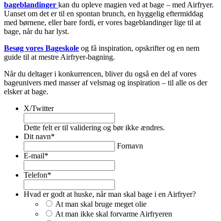
bageblandinger
kan du opleve magien ved at bage – med Airfryer.
Uanset om det er til en spontan brunch, en hyggelig eftermiddag
med børnene, eller bare fordi, er vores bageblandinger lige til at
bage, når du har lyst.
Besøg vores Bageskole
og få inspiration, opskrifter og en nem
guide til at mestre Airfryer-bagning.
Når du deltager i konkurrencen, bliver du også en del af vores
bageunivers med masser af velsmag og inspiration – til alle os der
elsker at bage.
X/Twitter
Dette felt er til validering og bør ikke ændres.
Dit navn
*
Fornavn
E-mail
*
Telefon
*
Hvad er godt at huske, når man skal bage i en Airfryer?
At man skal bruge meget olie
At man ikke skal forvarme Airfryeren