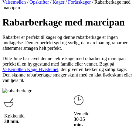
Valsemøllen
/
Opskrifter
/
Kager
/
Forårskager
/
Rabarberkage med
marcipan
Rabarberkage med marcipan
Rabarber er perfekt til kager og denne rabarberkage er ingen
undtagelse. Den er perfekt sød og syrlig, da marcipan og rabarber
afstemmer smagen helt perfekt.
Ditte Julie har lavet denne lækre kage med rabarber og marcipan –
perfekt til en hyggestund med familie eller venner. Bagt på
Valsemøllen Kage Hvedemel
, der giver en lækker og saftig kage.
Den skønne rabarberkage smager skønt med en klat flødeskum eller
vaniljeis til.
Ventetid
Køkkentid
30-35
30 min.
min.