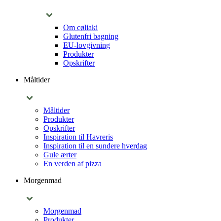
Om cøliaki
Glutenfri bagning
EU-lovgivning
Produkter
Opskrifter
Måltider
Måltider
Produkter
Opskrifter
Inspiration til Havreris
Inspiration til en sundere hverdag
Gule ærter
En verden af pizza
Morgenmad
Morgenmad
Produkter