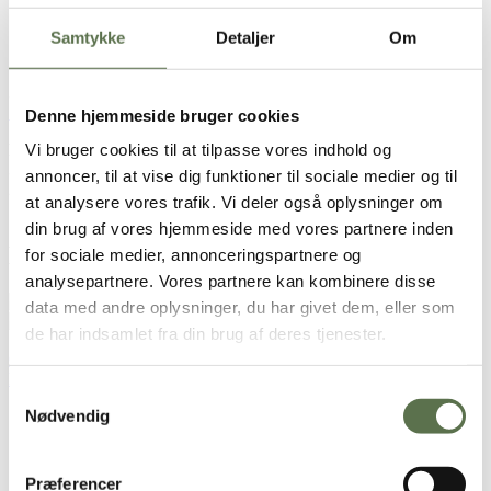
1 vaniljestang
150 g lyst rørsukker
Samtykke
Detaljer
Om
100 g rå marcipan
150 g blødt smør
3 store æg
100 g Valsemøllen Kage Hvedemel
Denne hjemmeside bruger cookies
Vi bruger cookies til at tilpasse vores indhold og
Rabarberlåg
3-4 rabarber
annoncer, til at vise dig funktioner til sociale medier og til
25 g lyst rørsukker
at analysere vores trafik. Vi deler også oplysninger om
1 spsk. kartoffelmel
din brug af vores hjemmeside med vores partnere inden
Brugt i opskriften
for sociale medier, annonceringspartnere og
analysepartnere. Vores partnere kan kombinere disse
Dansk Kage Hvedemel
data med andre oplysninger, du har givet dem, eller som
de har indsamlet fra din brug af deres tjenester.
Opskriften er udviklet af Ditte Julie – passioneret kagenørd,
kagebogsforfatter, kageskribent og fuldtidsblogger.
Samtykkevalg
Nødvendig
Sådan gør du
Flæk vaniljestangen på den lange led, og skrab nænsomt
Præferencer