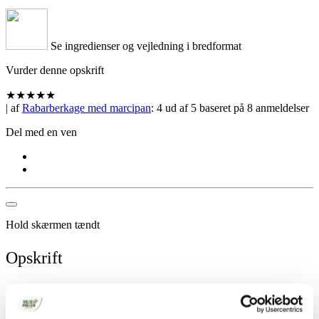
Se ingredienser og vejledning i bredformat
Vurder denne opskrift
★
★
★
★
★
| af
Rabarberkage med marcipan
:
4
ud af
5
baseret på
8
anmeldelser
Del med en ven
Hold skærmen tændt
Opskrift
ca. 6 personer
Kage