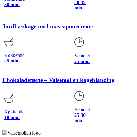
30-35
30 min.
min.
Jordbærkage med mascaponecreme
Køkkentid
Ventetid
35 min.
25 min.
Chokoladetærte – Valsemøllen kageblanding
Ventetid
Køkkentid
25-30
10 min.
min.