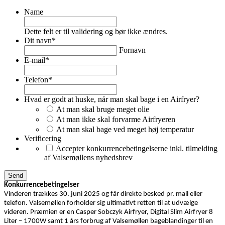
Name
Dette felt er til validering og bør ikke ændres.
Dit navn
*
Fornavn
E-mail
*
Telefon
*
Hvad er godt at huske, når man skal bage i en Airfryer?
At man skal bruge meget olie
At man ikke skal forvarme Airfryeren
At man skal bage ved meget høj temperatur
Verificering
Accepter konkurrencebetingelserne inkl. tilmelding
af Valsemøllens nyhedsbrev
Konkurrencebetingelser
Vinderen trækkes 30. juni 2025 og får direkte besked pr. mail eller
telefon. Valsemøllen forholder sig ultimativt retten til at udvælge
videren. Præmien er en Casper Sobczyk Airfryer, Digital Slim Airfryer 8
Liter – 1700W samt 1 års forbrug af Valsemøllen bageblandinger til en