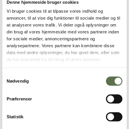
Denne hjemmeside bruger cookies
8 tsk stødt kanel
4 tsk natron
Vi bruger cookies til at tilpasse vores indhold og
1 L kærnemælk
annoncer, til at vise dig funktioner til sociale medier og til
Pynt
at analysere vores trafik. Vi deler også oplysninger om
100 g smeltet smør (afkølet)
din brug af vores hjemmeside med vores partnere inden
500 g flormelis
for sociale medier, annonceringspartnere og
4 tsk vanilje
2 spsk kakao
analysepartnere. Vores partnere kan kombinere disse
8 spsk varm kaffe
data med andre oplysninger, du har givet dem, eller som
Chokoladeknapper
de har indsamlet fra din brug af deres tjenester.
Brugt i opskriften
Samtykkevalg
Dansk Hvedemel
Nødvendig
Dansk Kage Hvedemel
Sådan gør du
Præferencer
Bland smør og sukker og rør godt.
Tilsæt kærnemælk og rør det godt sammen.
Statistik
Bland resten i (bland dog kanel og natron med noget af melet
inden det hældes i)