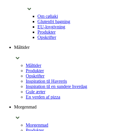
Om cøliaki
Glutenfri bagning
EU-lovgivning
Produkter
Opskrifter
Måltider
Måltider
Produkter
Opskrifter
Inspiration til Havreris
Inspiration til en sundere hverdag
Gule ærter
En verden af pizza
Morgenmad
Morgenmad
Produkter