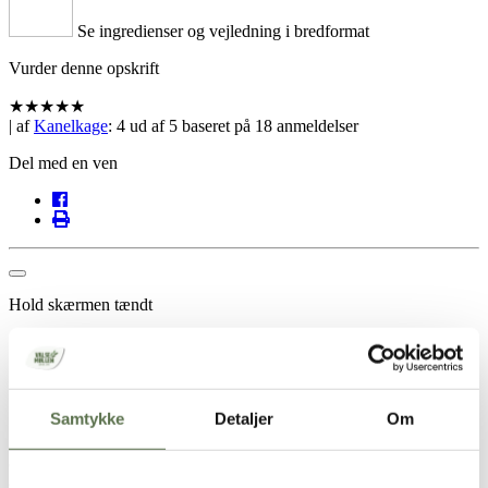
Se ingredienser og vejledning i bredformat
Vurder denne opskrift
★
★
★
★
★
| af
Kanelkage
:
4
ud af
5
baseret på
18
anmeldelser
Del med en ven
Hold skærmen tændt
Opskrift
1 kage
Samtykke
Detaljer
Om
250 g smeltet smør (afkølet)
800 g sukker
800 g
Valsemøllen Dansk Hvedemel