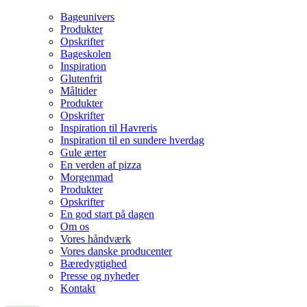
Bageunivers
Produkter
Opskrifter
Bageskolen
Inspiration
Glutenfrit
Måltider
Produkter
Opskrifter
Inspiration til Havreris
Inspiration til en sundere hverdag
Gule ærter
En verden af pizza
Morgenmad
Produkter
Opskrifter
En god start på dagen
Om os
Vores håndværk
Vores danske producenter
Bæredygtighed
Presse og nyheder
Kontakt