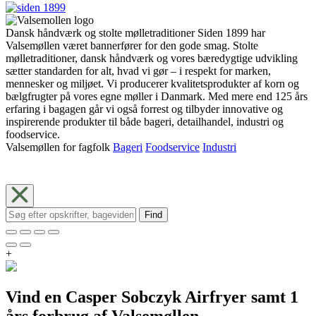
Dansk håndværk og stolte mølletraditioner Siden 1899 har
Valsemøllen været bannerfører for den gode smag. Stolte
mølletraditioner, dansk håndværk og vores bæredygtige udvikling
sætter standarden for alt, hvad vi gør – i respekt for marken,
mennesker og miljøet. Vi producerer kvalitetsprodukter af korn og
bælgfrugter på vores egne møller i Danmark. Med mere end 125 års
erfaring i bagagen går vi også forrest og tilbyder innovative og
inspirerende produkter til både bageri, detailhandel, industri og
foodservice.
Valsemøllen for fagfolk
Bageri
Foodservice
Industri
Find
+
Vind en Casper Sobczyk Airfryer samt 1