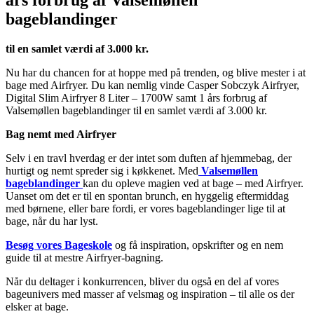
års forbrug af Valsemøllen
bageblandinger
til en samlet værdi af 3.000 kr.
Nu har du chancen for at hoppe med på trenden, og blive mester i at
bage med Airfryer. Du kan nemlig vinde Casper Sobczyk Airfryer,
Digital Slim Airfryer 8 Liter – 1700W samt 1 års forbrug af
Valsemøllen bageblandinger til en samlet værdi af 3.000 kr.
Bag nemt med Airfryer
Selv i en travl hverdag er der intet som duften af hjemmebag, der
hurtigt og nemt spreder sig i køkkenet. Med
Valsemøllen
bageblandinger
kan du opleve magien ved at bage – med Airfryer.
Uanset om det er til en spontan brunch, en hyggelig eftermiddag
med børnene, eller bare fordi, er vores bageblandinger lige til at
bage, når du har lyst.
Besøg vores Bageskole
og få inspiration, opskrifter og en nem
guide til at mestre Airfryer-bagning.
Når du deltager i konkurrencen, bliver du også en del af vores
bageunivers med masser af velsmag og inspiration – til alle os der
elsker at bage.