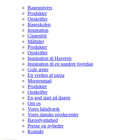
Bageunivers
Produkter
Opskrifter
Bageskolen
Inspiration
Glutenfrit
Måltider
Produkter
Opskrifter
Inspiration til Havreris
Inspiration til en sundere hverdag
Gule ærter
En verden af pizza
Morgenmad
Produkter
Opskrifter
En god start på dagen
Om os
Vores håndværk
Vores danske producenter
Bæredygtighed
Presse og nyheder
Kontakt