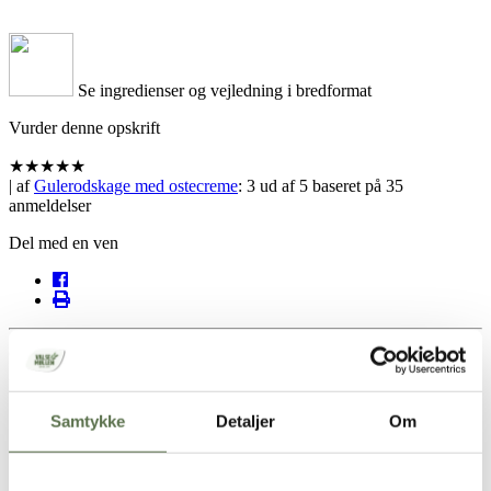
Se ingredienser og vejledning i bredformat
Vurder denne opskrift
★
★
★
★
★
| af
Gulerodskage med ostecreme
:
3
ud af
5
baseret på
35
anmeldelser
Del med en ven
Din browser understøtter ikke denne funktion
Samtykke
Detaljer
Om
Opskrift
1 kage (springform)