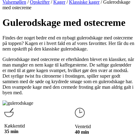
Valsemøllen
/
Opskrifter
/
Kager
/
Klassiske kager
/
Gulerodskage
med ostecreme
Gulerodskage med ostecreme
Findes der noget bedre end en nybagt gulerodskage med ostecreme
på toppen? Kagen er i hvert fald en af vores favoritter. Her får du en
nem opskrift på den klassiske gulerodskage.
Gulerodskage med ostecreme er efterhånden blevet en klassiker, når
man mangler en nem kage til kaffegæsterne. De saftige gulerødder
er med til at gøre kagen svampet, hvilket gør den svær at modstå.
Det syrlige twist fra citronerne i frostingen, spiller super godt
sammen med de søde og krydrede smage som en gulerodskage har.
Den svampede kage med den cremede frosting går man aldrig galt i
byen med.
Køkkentid
Ventetid
35 min
40 min