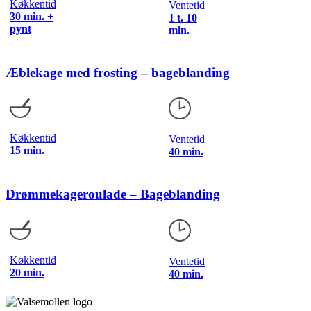
Køkkentid
Ventetid
30 min. +
1 t. 10
pynt
min.
Æblekage med frosting – bageblanding
Køkkentid
Ventetid
15 min.
40 min.
Drømmekageroulade – Bageblanding
Køkkentid
Ventetid
20 min.
40 min.