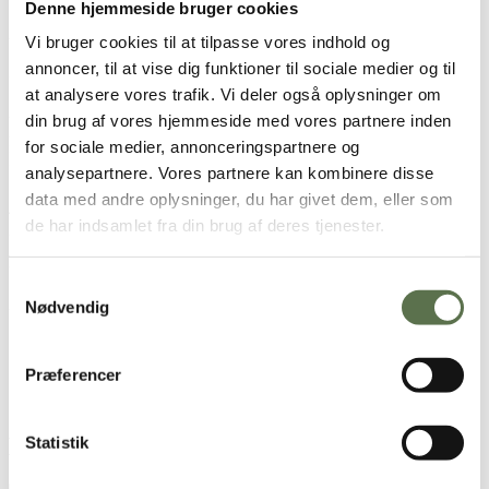
Denne hjemmeside bruger cookies
225 g brun farin
Vi bruger cookies til at tilpasse vores indhold og
1½ dl olie
annoncer, til at vise dig funktioner til sociale medier og til
3 æg
1 tsk. vaniljesukker
at analysere vores trafik. Vi deler også oplysninger om
200 g
Valsemøllen hvedemel
din brug af vores hjemmeside med vores partnere inden
2 tsk bagepulver
for sociale medier, annonceringspartnere og
½ tsk natron
½ tsk salt
analysepartnere. Vores partnere kan kombinere disse
1½ tsk kanel
data med andre oplysninger, du har givet dem, eller som
40 g. hakkede hasselnødder
de har indsamlet fra din brug af deres tjenester.
2-3 fintrevne gulerødder
Ostecreme
Samtykkevalg
200 g flødeost
Nødvendig
100 g. smør
180 g. flormelis
1 citron, saft og skal
Præferencer
50 gram hakkede og ristede hasselnødder til pynt
Brugt i opskriften
Statistik