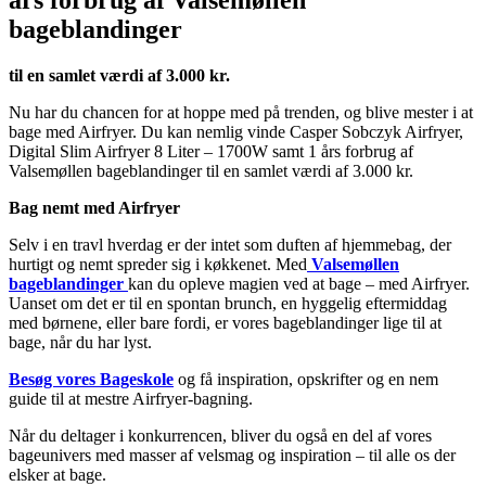
års forbrug af Valsemøllen
bageblandinger
til en samlet værdi af 3.000 kr.
Nu har du chancen for at hoppe med på trenden, og blive mester i at
bage med Airfryer. Du kan nemlig vinde Casper Sobczyk Airfryer,
Digital Slim Airfryer 8 Liter – 1700W samt 1 års forbrug af
Valsemøllen bageblandinger til en samlet værdi af 3.000 kr.
Bag nemt med Airfryer
Selv i en travl hverdag er der intet som duften af hjemmebag, der
hurtigt og nemt spreder sig i køkkenet. Med
Valsemøllen
bageblandinger
kan du opleve magien ved at bage – med Airfryer.
Uanset om det er til en spontan brunch, en hyggelig eftermiddag
med børnene, eller bare fordi, er vores bageblandinger lige til at
bage, når du har lyst.
Besøg vores Bageskole
og få inspiration, opskrifter og en nem
guide til at mestre Airfryer-bagning.
Når du deltager i konkurrencen, bliver du også en del af vores
bageunivers med masser af velsmag og inspiration – til alle os der
elsker at bage.