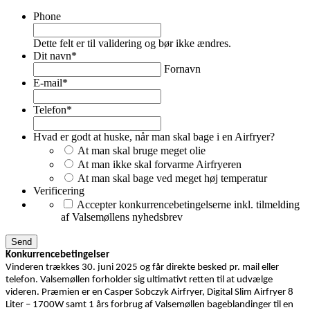
Phone
Dette felt er til validering og bør ikke ændres.
Dit navn
*
Fornavn
E-mail
*
Telefon
*
Hvad er godt at huske, når man skal bage i en Airfryer?
At man skal bruge meget olie
At man ikke skal forvarme Airfryeren
At man skal bage ved meget høj temperatur
Verificering
Accepter konkurrencebetingelserne inkl. tilmelding
af Valsemøllens nyhedsbrev
Konkurrencebetingelser
Vinderen trækkes 30. juni 2025 og får direkte besked pr. mail eller
telefon. Valsemøllen forholder sig ultimativt retten til at udvælge
videren. Præmien er en Casper Sobczyk Airfryer, Digital Slim Airfryer 8
Liter – 1700W samt 1 års forbrug af Valsemøllen bageblandinger til en