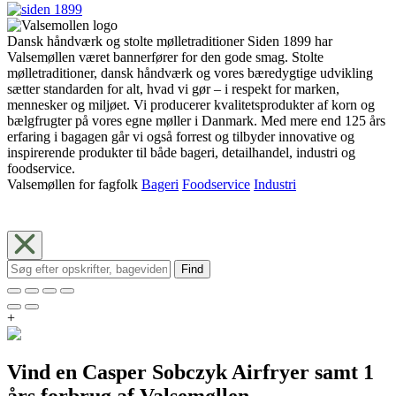
Dansk håndværk og stolte mølletraditioner Siden 1899 har
Valsemøllen været bannerfører for den gode smag. Stolte
mølletraditioner, dansk håndværk og vores bæredygtige udvikling
sætter standarden for alt, hvad vi gør – i respekt for marken,
mennesker og miljøet. Vi producerer kvalitetsprodukter af korn og
bælgfrugter på vores egne møller i Danmark. Med mere end 125 års
erfaring i bagagen går vi også forrest og tilbyder innovative og
inspirerende produkter til både bageri, detailhandel, industri og
foodservice.
Valsemøllen for fagfolk
Bageri
Foodservice
Industri
Find
+
Vind en Casper Sobczyk Airfryer samt 1