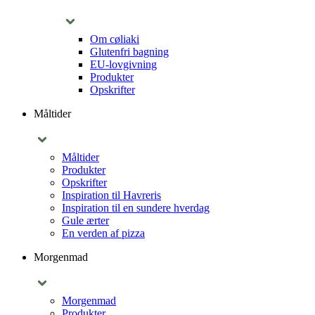
Om cøliaki
Glutenfri bagning
EU-lovgivning
Produkter
Opskrifter
Måltider
Måltider
Produkter
Opskrifter
Inspiration til Havreris
Inspiration til en sundere hverdag
Gule ærter
En verden af pizza
Morgenmad
Morgenmad
Produkter