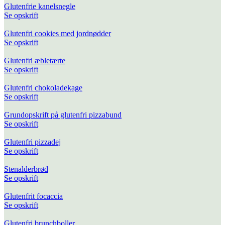
Glutenfrie kanelsnegle
Se opskrift
Glutenfri cookies med jordnødder
Se opskrift
Glutenfri æbletærte
Se opskrift
Glutenfri chokoladekage
Se opskrift
Grundopskrift på glutenfri pizzabund
Se opskrift
Glutenfri pizzadej
Se opskrift
Stenalderbrød
Se opskrift
Glutenfrit focaccia
Se opskrift
Glutenfri brunchboller