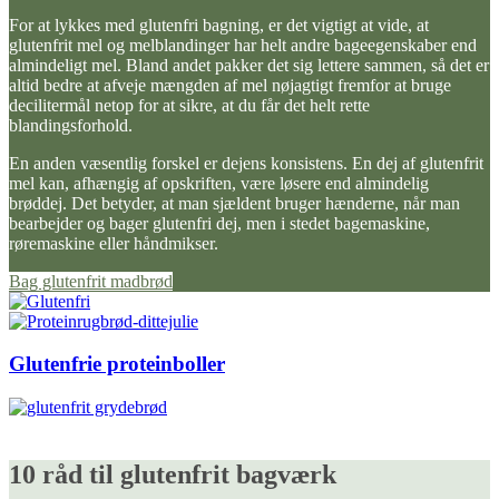
For at lykkes med glutenfri bagning, er det vigtigt at vide, at
glutenfrit mel og melblandinger har helt andre bageegenskaber end
almindeligt mel. Bland andet pakker det sig lettere sammen, så det er
altid bedre at afveje mængden af mel nøjagtigt fremfor at bruge
decilitermål netop for at sikre, at du får det helt rette
blandingsforhold.
En anden væsentlig forskel er dejens konsistens. En dej af glutenfrit
mel kan, afhængig af opskriften, være løsere end almindelig
brøddej. Det betyder, at man sjældent bruger hænderne, når man
bearbejder og bager glutenfri dej, men i stedet bagemaskine,
røremaskine eller håndmikser.
Bag glutenfrit madbrød
Glutenfrie proteinboller
10 råd til glutenfrit bagværk