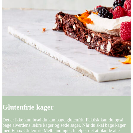
Glutenfrie kager
Det er ikke kun brød du kan bage glutenfrit. Faktisk kan du også
bage alverdens lækre kager og søde sager. Når du skal bage kager
med Finax Glutenfrie Melblandinger, hjælper det at blande alle