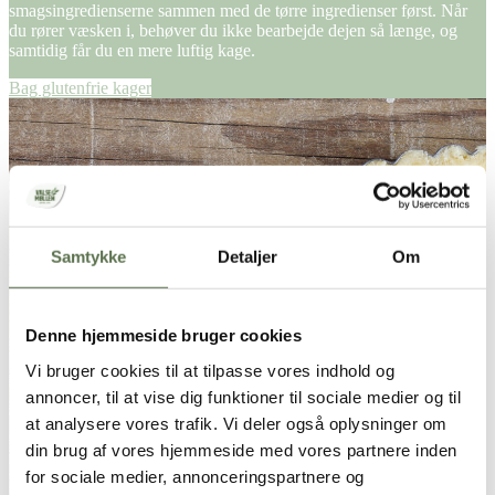
smagsingredienserne sammen med de tørre ingredienser først. Når
du rører væsken i, behøver du ikke bearbejde dejen så længe, og
samtidig får du en mere luftig kage.
Bag glutenfrie kager
Samtykke
Detaljer
Om
Denne hjemmeside bruger cookies
Vi bruger cookies til at tilpasse vores indhold og
annoncer, til at vise dig funktioner til sociale medier og til
at analysere vores trafik. Vi deler også oplysninger om
din brug af vores hjemmeside med vores partnere inden
for sociale medier, annonceringspartnere og