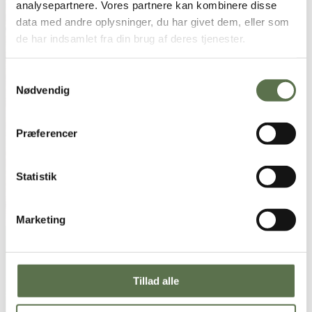
analysepartnere. Vores partnere kan kombinere disse
data med andre oplysninger, du har givet dem, eller som
de har indsamlet fra din brug af deres tjenester.
Samtykkevalg
Nødvendig
Præferencer
Statistik
Marketing
Glutenfri tærtebund
Der er ikke noget som en lækker tærte af både den salte og søde
Tillad alle
slags. Glutenfri tærtedej bliver ofte meget porøs og kan være svær at
håndtere og forme. Det bliver dog lettere, hvis du lægger den