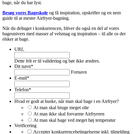
bage, når du har lyst.
Besøg vores Bageskole
og få inspiration, opskrifter og en nem
guide til at mestre Airfryer-bagning.
Når du deltager i konkurrencen, bliver du også en del af vores
bageunivers med masser af velsmag og inspiration – til alle os der
elsker at bage.
URL
Dette felt er til validering og bør ikke ændres.
Dit navn
*
Fornavn
E-mail
*
Telefon
*
Hvad er godt at huske, når man skal bage i en Airfryer?
At man skal bruge meget olie
At man ikke skal forvarme Airfryeren
At man skal bage ved meget høj temperatur
Verificering
Accepter konkurrencebetingelserne inkl. tilmelding