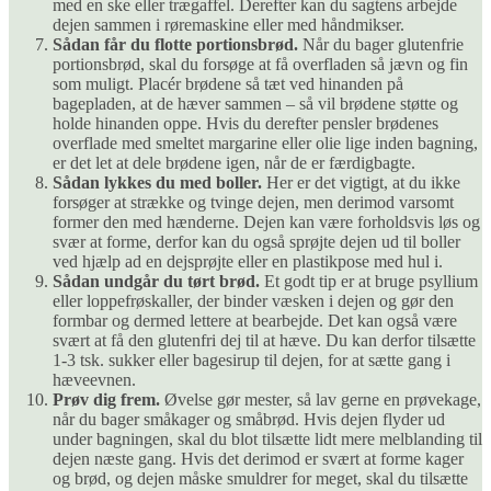
med en ske eller trægaffel. Derefter kan du sagtens arbejde
dejen sammen i røremaskine eller med håndmikser.
Sådan får du flotte portionsbrød.
Når du bager glutenfrie
portionsbrød, skal du forsøge at få overfladen så jævn og fin
som muligt. Placér brødene så tæt ved hinanden på
bagepladen, at de hæver sammen – så vil brødene støtte og
holde hinanden oppe. Hvis du derefter pensler brødenes
overflade med smeltet margarine eller olie lige inden bagning,
er det let at dele brødene igen, når de er færdigbagte.
Sådan lykkes du med boller.
Her er det vigtigt, at du ikke
forsøger at strække og tvinge dejen, men derimod varsomt
former den med hænderne. Dejen kan være forholdsvis løs og
svær at forme, derfor kan du også sprøjte dejen ud til boller
ved hjælp ad en dejsprøjte eller en plastikpose med hul i.
Sådan undgår du tørt brød.
Et godt tip er at bruge psyllium
eller loppefrøskaller, der binder væsken i dejen og gør den
formbar og dermed lettere at bearbejde. Det kan også være
svært at få den glutenfri dej til at hæve. Du kan derfor tilsætte
1-3 tsk. sukker eller bagesirup til dejen, for at sætte gang i
hæveevnen.
Prøv dig frem.
Øvelse gør mester, så lav gerne en prøvekage,
når du bager småkager og småbrød. Hvis dejen flyder ud
under bagningen, skal du blot tilsætte lidt mere melblanding til
dejen næste gang. Hvis det derimod er svært at forme kager
og brød, og dejen måske smuldrer for meget, skal du tilsætte