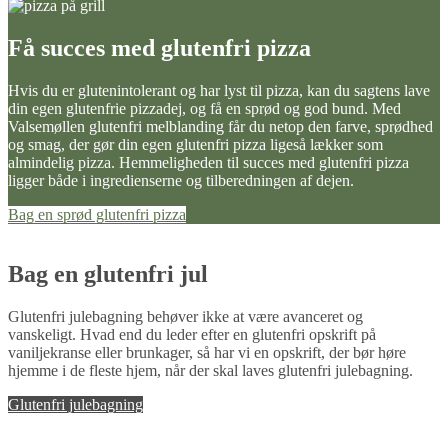
Få succes med glutenfri pizza
Hvis du er glutenintolerant og har lyst til pizza, kan du sagtens lave
din egen glutenfrie pizzadej, og få en sprød og god bund. Med
Valsemøllen glutenfri melblanding får du netop den farve, sprødhed
og smag, der gør din egen glutenfri pizza ligeså lækker som
almindelig pizza. Hemmeligheden til succes med glutenfri pizza
ligger både i ingredienserne og tilberedningen af dejen.
Bag en sprød glutenfri pizza
Bag en glutenfri jul
Glutenfri julebagning behøver ikke at være avanceret og
vanskeligt. Hvad end du leder efter en glutenfri opskrift på
vaniljekranse eller brunkager, så har vi en opskrift, der bør høre
hjemme i de fleste hjem, når der skal laves glutenfri julebagning.
Glutenfri julebagning