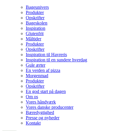
Bageunivers
Produkter
Opskrifter
Bageskolen
Inspiration
Glutenfrit
Måltider
Produkter
Opskrifter
Inspiration til Havreris
Inspiration til en sundere hverdag
Gule ærter
En verden af pizza
Morgenmad
Produkter
Opskrifter
En god start på dagen
Om os
Vores håndværk
Vores danske producenter
Bæredygtighed
Presse og nyheder
Kontakt