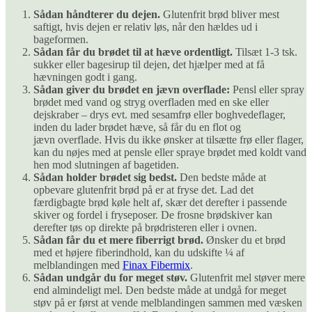
Sådan håndterer du dejen.
Glutenfrit brød bliver mest
saftigt, hvis dejen er relativ løs, når den hældes ud i
bageformen.
Sådan får du brødet til at hæve ordentligt.
Tilsæt 1-3 tsk.
sukker eller bagesirup til dejen, det hjælper med at få
hævningen godt i gang.
Sådan giver du brødet en jævn overflade:
Pensl eller spray
brødet med vand og stryg overfladen med en ske eller
dejskraber – drys evt. med sesamfrø eller boghvedeflager,
inden du lader brødet hæve, så får du en flot og
jævn overflade. Hvis du ikke ønsker at tilsætte frø eller flager,
kan du nøjes med at pensle eller spraye brødet med koldt vand
hen mod slutningen af bagetiden.
Sådan holder brødet sig bedst.
Den bedste måde at
opbevare glutenfrit brød på er at fryse det. Lad det
færdigbagte brød køle helt af, skær det derefter i passende
skiver og fordel i fryseposer. De frosne brødskiver kan
derefter tøs op direkte på brødristeren eller i ovnen.
Sådan får du et mere fiberrigt brød.
Ønsker du et brød
med et højere fiberindhold, kan du udskifte ¼ af
melblandingen med
Finax Fibermix
.
Sådan undgår du for meget støv.
Glutenfrit mel støver mere
end almindeligt mel. Den bedste måde at undgå for meget
støv på er først at vende melblandingen sammen med væsken