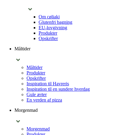
Om cøliaki
Glutenfri bagning
EU-lovgivning
Produkter
Opskrifter
Måltider
Måltider
Produkter
Opskrifter
Inspiration til Havreris
Inspiration til en sundere hverdag
Gule ærter
En verden af pizza
Morgenmad
Morgenmad
Produkter