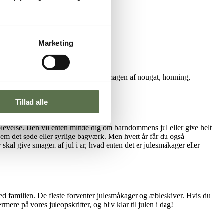
Marketing
ig forbundet med duften af kanel og smagen af nougat, honning,
Tillad alle
plevelse. Den vil enten minde dig om barndommens jul eller give helt
nnem det søde eller syrlige bagværk. Men hvert år får du også
 skal give smagen af jul i år, hvad enten det er julesmåkager eller
 med familien. De fleste forventer julesmåkager og æbleskiver. Hvis du
re på vores juleopskrifter, og bliv klar til julen i dag!