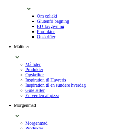
Om cøliaki
Glutenfri bagning
EU-lovgivning
Produkter
Opskrifter
Måltider
Måltider
Produkter
Opskrifter
Inspiration til Havreris
Inspiration til en sundere hverdag
Gule ærter
En verden af pizza
Morgenmad
Morgenmad
Produkter