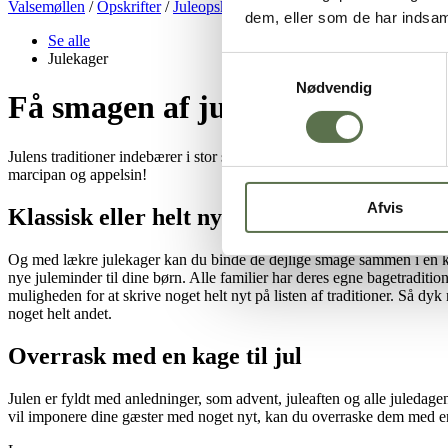
Valsemøllen
/
Opskrifter
/
Juleopskrifter
/
Julekager
dem, eller som de har indsaml
Se alle
Julekager
Samtykkevalg
Nødvendig
Få smagen af jul med delikate j
Julens traditioner indebærer i stor stil pynt og gaver, men også mado
marcipan og appelsin!
Afvis
Klassisk eller helt ny smagsoplevelse
Og med lækre julekager kan du binde de dejlige smage sammen i en kryd
nye juleminder til dine børn. Alle familier har deres egne bagetraditio
muligheden for at skrive noget helt nyt på listen af traditioner. Så dyk
noget helt andet.
Overrask med en kage til jul
Julen er fyldt med anledninger, som advent, juleaften og alle juledage
vil imponere dine gæster med noget nyt, kan du overraske dem med en ka