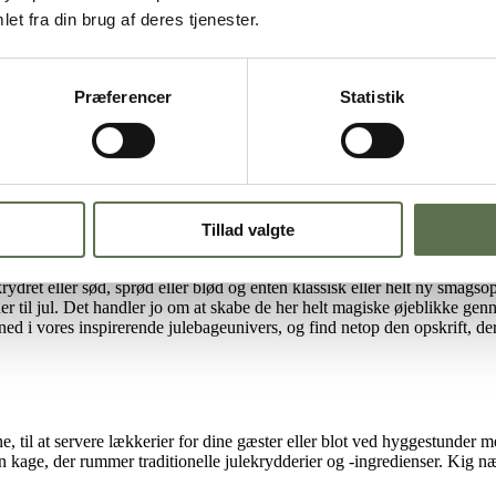
et fra din brug af deres tjenester.
Præferencer
Statistik
ulekager
plevelser og duften af jul i hele huset. For mange er julestemning neml
Tillad valgte
ret eller sød, sprød eller blød og enten klassisk eller helt ny smagso
ner til jul. Det handler jo om at skabe de her helt magiske øjeblikke ge
 ned i vores inspirerende julebageunivers, og find netop den opskrift, der
ne, til at servere lækkerier for dine gæster eller blot ved hyggestunder
ge, der rummer traditionelle julekrydderier og -ingredienser. Kig nærme