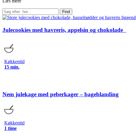
Læs mere
Find
Julecookies med havreris, appelsin og chokolade
Køkkentid
15 min.
Nem julekage med peberkager – bageblanding
Køkkentid
1 time