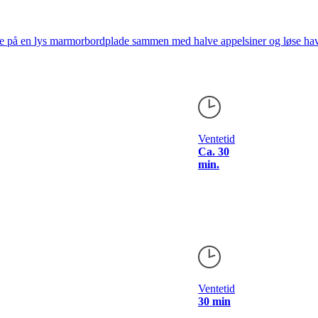
Ventetid
Ca. 30
min.
Ventetid
30 min