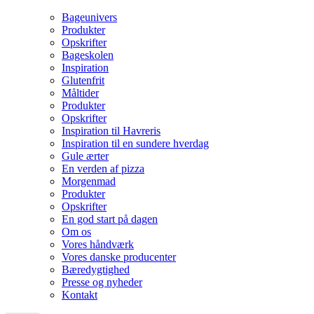
Bageunivers
Produkter
Opskrifter
Bageskolen
Inspiration
Glutenfrit
Måltider
Produkter
Opskrifter
Inspiration til Havreris
Inspiration til en sundere hverdag
Gule ærter
En verden af pizza
Morgenmad
Produkter
Opskrifter
En god start på dagen
Om os
Vores håndværk
Vores danske producenter
Bæredygtighed
Presse og nyheder
Kontakt