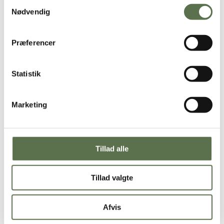
Samtykkevalg
Stil dejen til at hæve et par timer til dobbelt størrelse.
Nødvendig
Når dejen er hævet til ca. dobbelt størrelse, ælter du igennem
igen.
Del dejen i 20 stykker, og form dem efter fantasi og humør.
Eller som på billedet.
Præferencer
Læg dem på en bageplade beklædt med bagepapir.
Pynt med rosiner.
Lad dem hæve en halv times tid. Tænd ovnen på 180 grader
Statistik
varmluft.
Pensl med æg, og bag den i en forvarnet ovn 10-15 minutter.
Hold øje – de skal være gyldne, men ikke brune.
Server dem, med koldt smør – eller bare som de er (der ér jo
Marketing
også ligesom en del smør i). De er allerbedst, når de er
friskbagte.
Tillad alle
Tillad valgte
Afvis