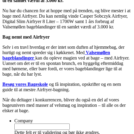
til en samlet værdi af 3.000 kr.
Nu har du chancen for at hoppe med på trenden, og blive mester i at
bage med Airfryer. Du kan nemlig vinde Casper Sobczyk Airfryer,
Digital Slim Airfryer 8 Liter – 1700W samt 1 års forbrug af
Valsemøllen bageblandinger til en samlet værdi af 3.000 kr.
Bag nemt med Airfryer
Selv i en travl hverdag er der intet som duften af hjemmebag, der
hurtigt og nemt spreder sig i køkkenet. Med
Valsemøllen
bageblandinger
kan du opleve magien ved at bage – med Airfryer.
Uanset om det er til en spontan brunch, en hyggelig eftermiddag
med børnene, eller bare fordi, er vores bageblandinger lige til at
bage, når du har lyst.
Besøg vores Bageskole
og få inspiration, opskrifter og en nem
guide til at mestre Airfryer-bagning.
Når du deltager i konkurrencen, bliver du også en del af vores
bageunivers med masser af velsmag og inspiration – til alle os der
elsker at bage.
Company
Dette felt er til validering og bør ikke ændres.