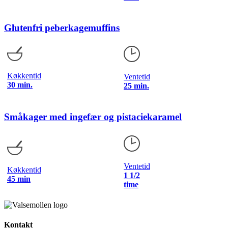
Glutenfri peberkagemuffins
Køkkentid
Ventetid
30 min.
25 min.
Småkager med ingefær og pistaciekaramel
Ventetid
Køkkentid
1 1/2
45 min
time
Kontakt