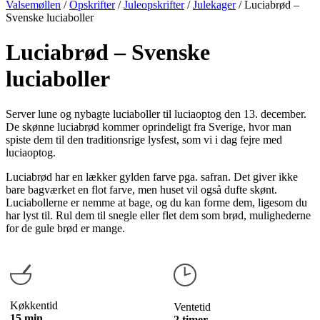
Valsemøllen
/
Opskrifter
/
Juleopskrifter
/
Julekager
/
Luciabrød –
Svenske luciaboller
Luciabrød – Svenske
luciaboller
Server lune og nybagte luciaboller til luciaoptog den 13. december.
De skønne luciabrød kommer oprindeligt fra Sverige, hvor man
spiste dem til den traditionsrige lysfest, som vi i dag fejre med
luciaoptog.
Luciabrød har en lækker gylden farve pga. safran. Det giver ikke
bare bagværket en flot farve, men huset vil også dufte skønt.
Luciabollerne er nemme at bage, og du kan forme dem, ligesom du
har lyst til. Rul dem til snegle eller flet dem som brød, mulighederne
for de gule brød er mange.
Køkkentid
Ventetid
15 min.
2 timer.