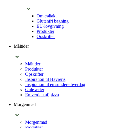
Om cøliaki
Glutenfri bagning
EU-lovgivning
Produkter
Opskrifter
Måltider
Måltider
Produkter
Opskrifter
Inspiration til Havreris
Inspiration til en sundere hverdag
Gule ærter
En verden af pizza
Morgenmad
Morgenmad
Produkter