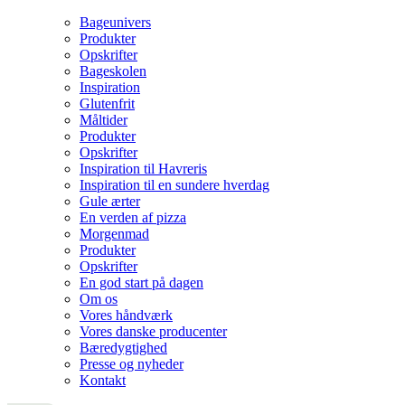
Bageunivers
Produkter
Opskrifter
Bageskolen
Inspiration
Glutenfrit
Måltider
Produkter
Opskrifter
Inspiration til Havreris
Inspiration til en sundere hverdag
Gule ærter
En verden af pizza
Morgenmad
Produkter
Opskrifter
En god start på dagen
Om os
Vores håndværk
Vores danske producenter
Bæredygtighed
Presse og nyheder
Kontakt