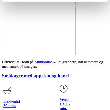
Udviklet af Bodil på
Muttionline
– lidt grønnere, lidt nemmere og
med smæk på smagen.
Småkager med appelsin og kanel
Ventetid
Køkkentid
1 t. 15
50 min.
min.