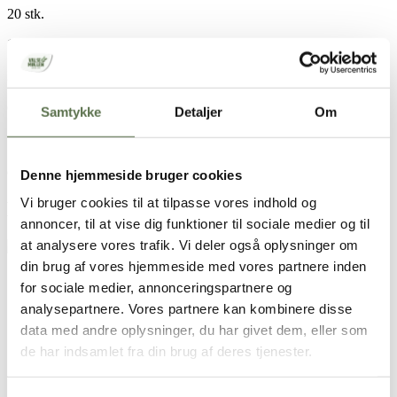
20 stk.
1 g safran
100 g smør, blidt smeltet
2,5 dl mælk
15 g gær (dobbelt op, hvis du har travlt)
65 g sukker (4 spsk.)
Samtykke
Detaljer
Om
1/4 tsk. salt
1 æg (halvdelen i dejen, halvdelen til at pensle med)
500 g
Valsemøllen Økologisk Dansk Hvedemel
evt. rosiner til pynt
Denne hjemmeside bruger cookies
Vi bruger cookies til at tilpasse vores indhold og
Brugt i opskriften
annoncer, til at vise dig funktioner til sociale medier og til
at analysere vores trafik. Vi deler også oplysninger om
Økologisk Dansk Hvedemel
din brug af vores hjemmeside med vores partnere inden
Sådan gør du
for sociale medier, annonceringspartnere og
analysepartnere. Vores partnere kan kombinere disse
Bland safran med lidt af sukkeret, og stød det i en morter.
data med andre oplysninger, du har givet dem, eller som
Smelt smørret blidt, tilsæt mælk, safransukker og gær. Rør
de har indsamlet fra din brug af deres tjenester.
godt, til gæren er opløst.
Tilsæt de øvrige ingredienser og ælt dejen igennem. Den må
gerne være blød.