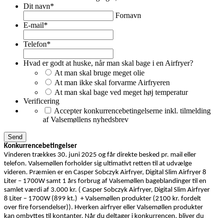
Dit navn
*
Fornavn
E-mail
*
Telefon
*
Hvad er godt at huske, når man skal bage i en Airfryer?
At man skal bruge meget olie
At man ikke skal forvarme Airfryeren
At man skal bage ved meget høj temperatur
Verificering
Accepter konkurrencebetingelserne inkl. tilmelding
af Valsemøllens nyhedsbrev
Konkurrencebetingelser
Vinderen trækkes 30. juni 2025 og får direkte besked pr. mail eller
telefon. Valsemøllen forholder sig ultimativt retten til at udvælge
videren. Præmien er en Casper Sobczyk Airfryer, Digital Slim Airfryer 8
Liter – 1700W samt 1 års forbrug af Valsemøllen bageblandinger til en
samlet værdi af 3.000 kr. ( Casper Sobczyk Airfryer, Digital Slim Airfryer
8 Liter – 1700W (899 kt.) + Valsemøllen produkter (2100 kr. fordelt
over fire forsendelser)). Hverken airfryer eller Valsemøllen produkter
kan ombyttes til kontanter. Når du deltager i konkurrencen, bliver du