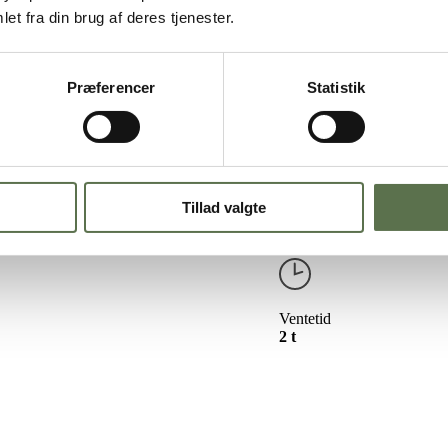
d
et fra din brug af deres tjenester.
Præferencer
Statistik
hjerter i hænderne. Et sjovt twist på de klassiske julesmåkager med 
kan bruges til mange forskellige slags julesmåkager. Prøv f.eks. også
sn
Tillad valgte
Ventetid
2 t