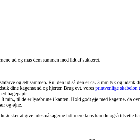
ornene ud og mas dem sammen med lidt af sukkeret.
 pastafarve og ælt sammen. Rul den ud så den er ca. 3 mm tyk og udstik di
 Udstik dine kagemænd og hjerter. Brug evt. vores
printvenlige skabelon 
ed bagepapir.
-8 min., til de er lysebrune i kanten. Hold godt øje med kagerne, da ov
ur og øjne.
u ønsker at give julesmåkagerne lidt mere knas kan du også tilsætte ha