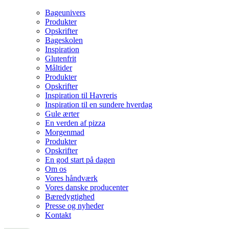
Bageunivers
Produkter
Opskrifter
Bageskolen
Inspiration
Glutenfrit
Måltider
Produkter
Opskrifter
Inspiration til Havreris
Inspiration til en sundere hverdag
Gule ærter
En verden af pizza
Morgenmad
Produkter
Opskrifter
En god start på dagen
Om os
Vores håndværk
Vores danske producenter
Bæredygtighed
Presse og nyheder
Kontakt