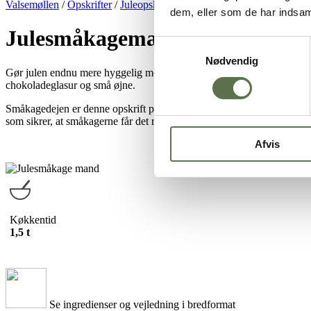
Valsemøllen
/
Opskrifter
/
Juleopskrifter
/
Julebag
/
Julesmåkagemæn
dem, eller som de har indsaml
Julesmåkagemænd
Samtykkevalg
Nødvendig
Gør julen endnu mere hyggelig med små, søde julekagemænd med jule
chokoladeglasur og små øjne.
Småkagedejen er denne opskrift på
julesmåkagedej med vanilje
, som 
som sikrer, at småkagerne får det rette knæk.
Afvis
Køkkentid
1,5 t
Se ingredienser og vejledning i bredformat