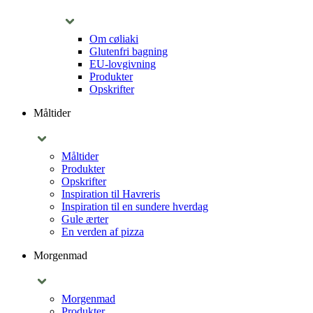
Om cøliaki
Glutenfri bagning
EU-lovgivning
Produkter
Opskrifter
Måltider
Måltider
Produkter
Opskrifter
Inspiration til Havreris
Inspiration til en sundere hverdag
Gule ærter
En verden af pizza
Morgenmad
Morgenmad
Produkter