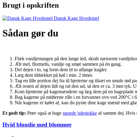
Brugt i opskriften
Dansk Kage Hvedemel
Sådan gør du
Flæk vaniljestangen på den lange led, skrab nænsomt vaniljek
Ælt mel, flormelis, vanilje og smør sammen på én gang.
Del dejen i to, og form dem til to aflange kugler.
Læg dem tildækket på køl i min. 2 timer.
Tag en lille portion dej fra til hjerterne og tilsæt en smule rød
Ælt resten af dejen lidt og rul den ud, så den er ca. 3 mm tyk.
Kom hjerterne på kagemændene og læg dem på en bageplade m
Bag kagerne på midterste rille i en forvarmet ovn ved 200°C i 6
Når kagerne er kølet af, kan du pynte dine kage mænd med glas
Et godt tip:
Prøv også at bage
snoede julestokke
af samme dej. Hvis d
Hvid blondie med blommer