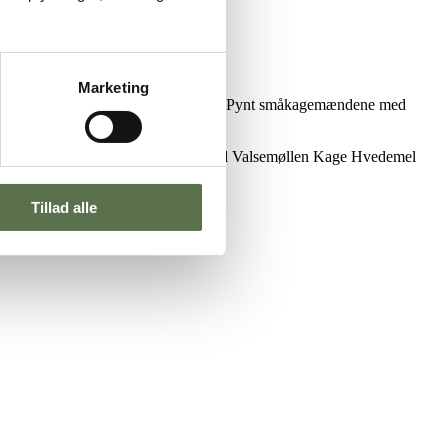
Marketing
en sød og klassisk vaniljesmåkagedej. Pynt småkagemændene med
oede julestokke.
Bag opskriften med Valsemøllen Kage Hvedemel
Tillad alle